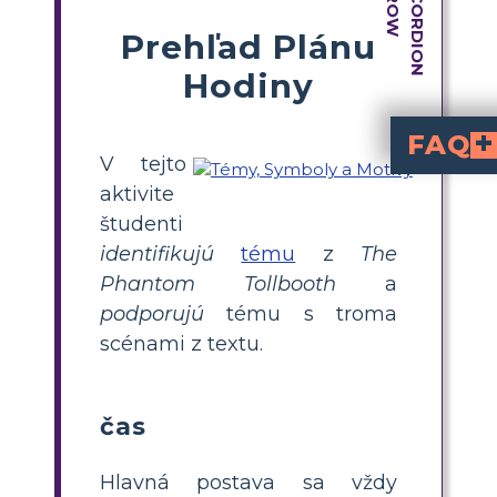
Prehľad Plánu
Hodiny
FAQ
V tejto
Akým spôsobom pomáhajú mnohé prostredia v rozprávaní pri skúmaní rôznych tém?
Každá krajina v Lands Beyond prispieva k tematickému skúmaniu a symbolizuje odlišný aspekt ľudskej skúsenosti. Aby štude
Ako autor vyjadr
V celej knihe je použitá symbolika na vyjadrenie hlbších vý
aktivite
študenti
identifikujú
tému
z
The
Phantom Tollbooth
a
podporujú
tému s troma
scénami z textu.
čas
Hlavná postava sa vždy