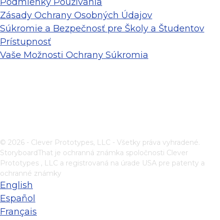
Podmienky Používania
Zásady Ochrany Osobných Údajov
Súkromie a Bezpečnosť pre Školy a Študentov
Prístupnosť
Vaše Možnosti Ochrany Súkromia
© 2026 - Clever Prototypes, LLC - Všetky práva vyhradené.
StoryboardThat je ochranná známka spoločnosti
Clever
Prototypes , LLC
a registrovaná na úrade USA pre patenty a
ochranné známky
English
Español
Français