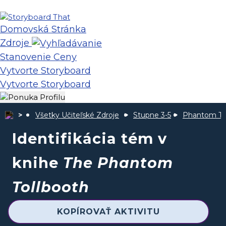
Domovská Stránka
Zdroje
Stanovenie Ceny
Vytvorte Storyboard
Vytvorte Storyboard
Všetky Učiteľské Zdroje
Stupne 3-5
Phantom To
Identifikácia tém v
knihe
The Phantom
Tollbooth
KOPÍROVAŤ AKTIVITU