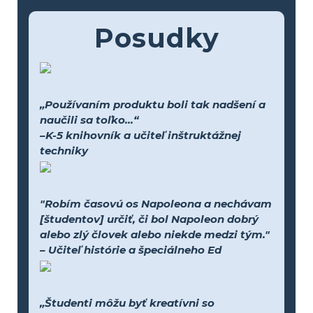
Posudky
„Používaním produktu boli tak nadšení a
naučili sa toľko...“
–K-5 knihovník a učiteľ inštruktážnej
techniky
"Robím časovú os Napoleona a nechávam
[študentov] určiť, či bol Napoleon dobrý
alebo zlý človek alebo niekde medzi tým."
– Učiteľ histórie a špeciálneho Ed
„Študenti môžu byť kreatívni so