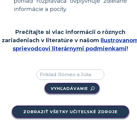
pohľad rozprávača ovplyvňuje zdieľané
informácie a pocity.
Prečítajte si viac informácií o rôznych
zariadeniach v literatúre v našom
Ilustrovano
sprievodcovi literárnymi podmienkami
!
VYHĽADÁVANIE
ZOBRAZIŤ VŠETKY UČITEĽSKÉ ZDROJE