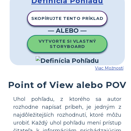
Definícia Pohľadu
SKOPÍRUJTE TENTO PRÍKLAD
— ALEBO —
VYTVORTE SI VLASTNÝ
STORYBOARD
Viac Možností
Point of View alebo POV
Uhol pohľadu, z ktorého sa autor
rozhodne napísať príbeh, je jedným z
najdôležitejších rozhodnutí, ktoré môžu
urobiť. Každý uhol pohľadu mení prístup
čitateľa k informáciám prichádzajúcim