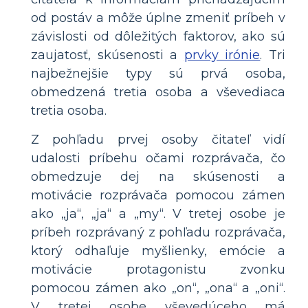
od postáv a môže úplne zmeniť príbeh v
závislosti od dôležitých faktorov, ako sú
zaujatosť, skúsenosti a
prvky irónie
. Tri
najbežnejšie typy sú prvá osoba,
obmedzená tretia osoba a vševediaca
tretia osoba.
Z pohľadu prvej osoby čitateľ vidí
udalosti príbehu očami rozprávača, čo
obmedzuje dej na skúsenosti a
motivácie rozprávača pomocou zámen
ako „ja“, „ja“ a „my“. V tretej osobe je
príbeh rozprávaný z pohľadu rozprávača,
ktorý odhaľuje myšlienky, emócie a
motivácie protagonistu zvonku
pomocou zámen ako „on“, „ona“ a „oni“.
V tretej osobe vševedúceho má