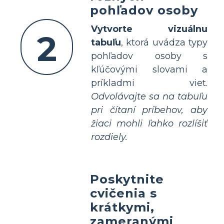
pohľadov osoby
Vytvorte vizuálnu
2
tabuľu
, ktorá uvádza typy
pohľadov osoby s
kľúčovými slovami a
príkladmi viet.
Odvolávajte sa na tabuľu
pri čítaní príbehov, aby
žiaci mohli ľahko rozlíšiť
rozdiely.
Poskytnite
cvičenia s
krátkymi,
zameranými