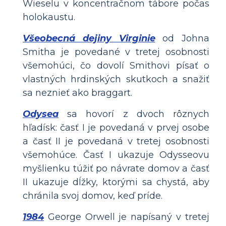
Wieselu v koncentračnom tábore počas
holokaustu.
Všeobecná dejiny Virginie
od Johna
Smitha je povedané v tretej osobnosti
všemohúci, čo dovolí Smithovi písať o
vlastných hrdinských skutkoch a snažiť
sa neznieť ako braggart.
Odysea
sa hovorí z dvoch rôznych
hľadísk: časť I je povedaná v prvej osobe
a časť II je povedaná v tretej osobnosti
všemohúce. Časť I ukazuje Odysseovu
myšlienku túžiť po návrate domov a časť
II ukazuje dĺžky, ktorými sa chystá, aby
chránila svoj domov, keď príde.
1984
George Orwell je napísaný v tretej