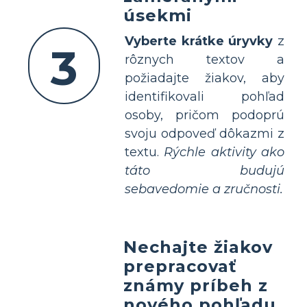
úsekmi
Vyberte krátke úryvky
z
3
rôznych textov a
požiadajte žiakov, aby
identifikovali pohľad
osoby, pričom podoprú
svoju odpoveď dôkazmi z
textu.
Rýchle aktivity ako
táto budujú
sebavedomie a zručnosti.
Nechajte žiakov
prepracovať
známy príbeh z
nového pohľadu