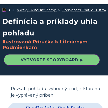
Všetky Učiteľské Zdroje
Storyboard That je Ilustro
Definícia a príklady uhla
pohľadu
Ilustrovaná Príručka k Literárnym
Podmienkam
VYTVORTE STORYBOARD ▶
Rozsah pohľadu: výhodný bod, z ktorého
je vyprávaný príbeh