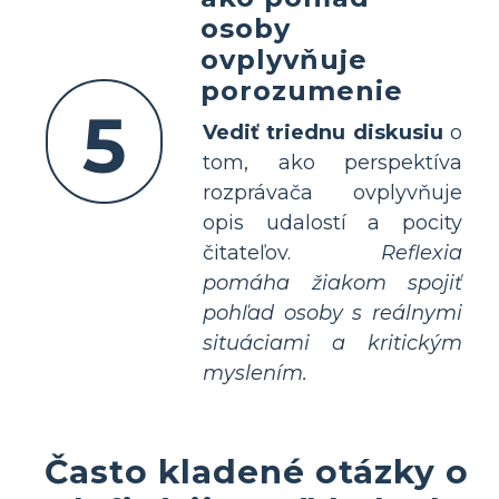
osoby
ovplyvňuje
porozumenie
5
Vediť triednu diskusiu
o
tom, ako perspektíva
rozprávača ovplyvňuje
opis udalostí a pocity
čitateľov.
Reflexia
pomáha žiakom spojiť
pohľad osoby s reálnymi
situáciami a kritickým
myslením.
Často kladené otázky o