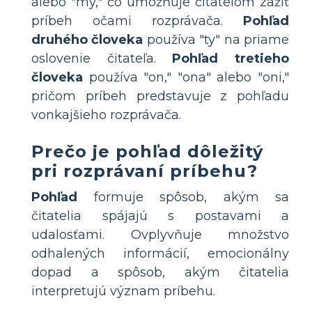
alebo "my," čo umožňuje čitateľom zažiť
príbeh očami rozprávača.
Pohľad
druhého človeka
používa "ty" na priame
oslovenie čitateľa.
Pohľad tretieho
človeka
používa "on," "ona" alebo "oni,"
pričom príbeh predstavuje z pohľadu
vonkajšieho rozprávača.
Prečo je pohľad dôležitý
pri rozprávaní príbehu?
Pohľad
formuje spôsob, akým sa
čitatelia spájajú s postavami a
udalosťami. Ovplyvňuje množstvo
odhalených informácií, emocionálny
dopad a spôsob, akým čitatelia
interpretujú význam príbehu.