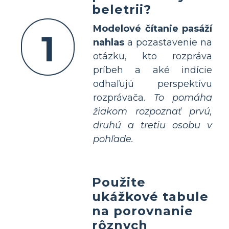
beletrii?
Modelové čítanie pasáží
1
nahlas
a pozastavenie na
otázku, kto rozpráva
príbeh a aké indície
odhaľujú perspektívu
rozprávača.
To pomáha
žiakom rozpoznať prvú,
druhú a tretiu osobu v
pohľade.
Použite
ukážkové tabule
na porovnanie
rôznych