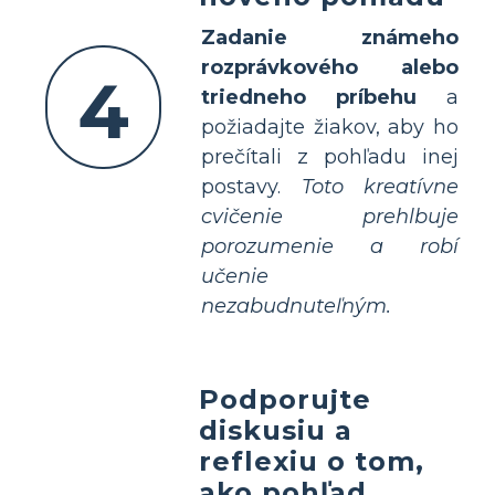
Zadanie známeho
rozprávkového alebo
4
triedneho príbehu
a
požiadajte žiakov, aby ho
prečítali z pohľadu inej
postavy.
Toto kreatívne
cvičenie prehlbuje
porozumenie a robí
učenie
nezabudnuteľným.
Podporujte
diskusiu a
reflexiu o tom,
ako pohľad