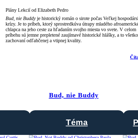
Plány Lekcií od Elizabeth Pedro
Bud, nie Buddy
je historický román o sirote počas Veľkej hospodárs
krízy. Je to príbeh, ktorý sprostredkúva útrapy mladého afroamerick
chlapca na jeho ceste za hľadaním svojho miesta vo svete. V celom
príbehu sú jemne prepletené zaujímavé historické hlášky, a to všetko
zachovaní odľahčenej a vtipnej kvality.
Čít
Bud, nie Buddy
Téma
P