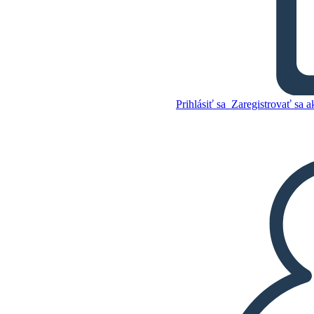
Bud, nie Buddy - Mapa
Znakov
Prihlásiť sa
Zaregistrovať sa a
Skopírujte tento
Storyboard
VYTVORIŤ STORYBOARD
Skopírujte tento
Storyboard
VYTVORIŤ STORYBOARD
PREHRAŤ PREZENTÁCIU
ČÍTAJ MI