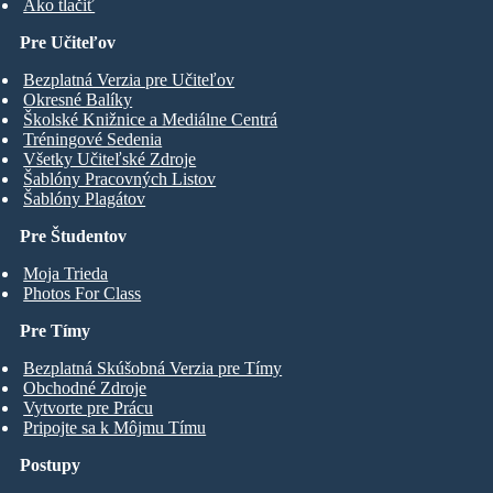
Ako tlačiť
Pre Učiteľov
Bezplatná Verzia pre Učiteľov
Okresné Balíky
Školské Knižnice a Mediálne Centrá
Tréningové Sedenia
Všetky Učiteľské Zdroje
Šablóny Pracovných Listov
Šablóny Plagátov
Pre Študentov
Moja Trieda
Photos For Class
Pre Tímy
Bezplatná Skúšobná Verzia pre Tímy
Obchodné Zdroje
Vytvorte pre Prácu
Pripojte sa k Môjmu Tímu
Postupy