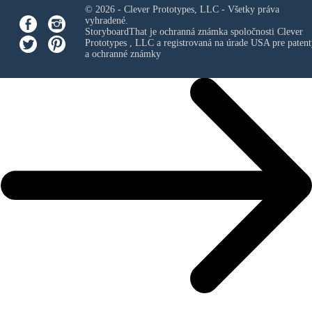
© 2026 - Clever Prototypes, LLC - Všetky práva
vyhradené.
StoryboardThat je ochranná známka spoločnosti
Clever
Prototypes , LLC
a registrovaná na úrade USA pre patent
a ochranné známky