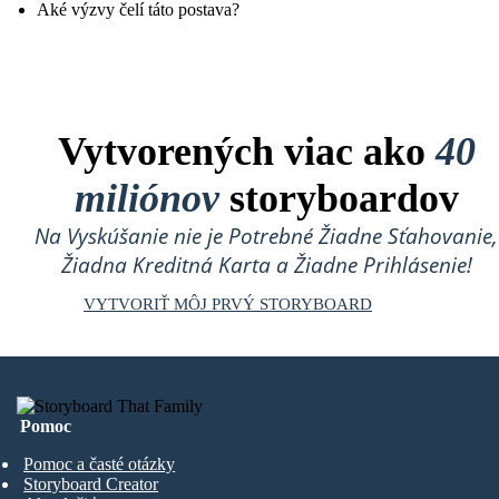
Aké výzvy čelí táto postava?
Vytvorených viac ako
40
miliónov
storyboardov
Na Vyskúšanie nie je Potrebné Žiadne Sťahovanie,
Žiadna Kreditná Karta a Žiadne Prihlásenie!
VYTVORIŤ MÔJ PRVÝ STORYBOARD
Pomoc
Pomoc a časté otázky
Storyboard Creator