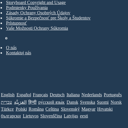
Storyboard Copyright and Usage
Podmienky Používania
Zásady Ochrany Osobných Údajov
Súkromie a Bezpečnosť pre Školy a Študentov
Prístupnosť
Vaše Možnosti Ochrany Súkromia
o
O nás
Kontaktuj nás
English
Español
Français
Deutsch
Italiana
Nederlands
Português
עברית
العَرَبِيَّة
हिन्दी
ру́сский язы́к
Dansk
Svenska
Suomi
Norsk
Türkçe
Polski
Româna
Ceština
Slovenský
Magyar
Hrvatski
български
Lietuvos
Slovenščina
Latvijas
eesti