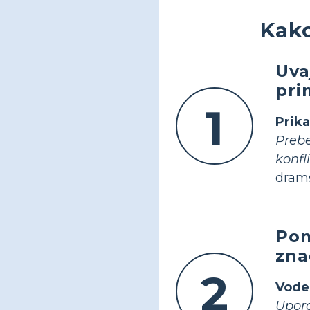
Kako
Uva
pri
1
Prik
Prebe
konfli
drams
Pom
zna
2
Vode
Upora