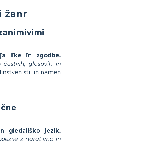
i žanr
 zanimivimi
ja like in zgodbe.
čustvih, glasovih in
nstven stil in namen
učne
 gledališko jezik.
ezije z narativno in