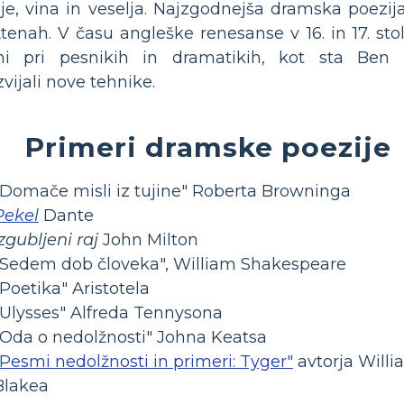
ije, vina in veselja. Najzgodnejša dramska poezija
tenah. V času angleške renesanse v 16. in 17. sto
jeni pri pesnikih in dramatikih, kot sta Be
vijali nove tehnike.
Primeri dramske poezije
"Domače misli iz tujine" Roberta Browninga
Pekel
Dante
Izgubljeni raj
John Milton
"Sedem dob človeka", William Shakespeare
"Poetika" Aristotela
"Ulysses" Alfreda Tennysona
"Oda o nedolžnosti" Johna Keatsa
"Pesmi nedolžnosti in primeri: Tyger"
avtorja Will
Blakea