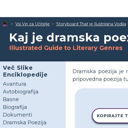
Vsi Viri za Učitelje
Storyboard That je Ilustrirana Vodila
Kaj je dramska poe
Illustrated Guide to Literary Genres
Več Slike
Dramska poezija je n
Enciklopedije
pripovedna poezija t
Avantura
Avtobiografija
Basne
Biografija
Dokumenti
KOPIRAJTE 
Dramska Poezija