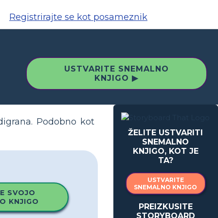
Registrirajte se kot posameznik
USTVARITE SNEMALNO
KNJIGO ▶
odigrana. Podobno kot
ŽELITE USTVARITI
SNEMALNO
KNJIGO, KOT JE
TA?
USTVARITE
SNEMALNO KNJIGO
E SVOJO
O KNJIGO
PREIZKUSITE
STORYBOARD