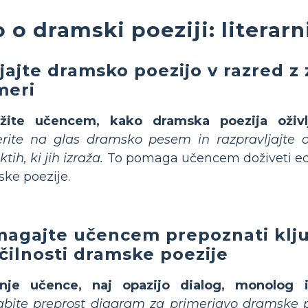
 o dramski poeziji: literarn
jajte dramsko poezijo v razred z
meri
ažite učencem, kako dramska poezija oživl
rite na glas dramsko pesem in razpravljajte o 
ktih, ki jih izraža.
To pomaga učencem doživeti edi
ke poezije.
agajte učencem prepoznati klj
čilnosti dramske poezije
nje učence, naj opazijo dialog, monolog in
bite preprost diagram za primerjavo dramske po