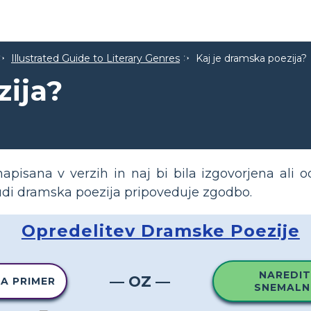
Illustrated Guide to Literary Genres
Kaj je dramska poezija?
zija?
apisana v verzih in naj bi bila izgovorjena ali 
udi dramska poezija pripoveduje zgodbo.
Opredelitev Dramske Poezije
NAREDIT
— OZ —
TA PRIMER
SNEMALN