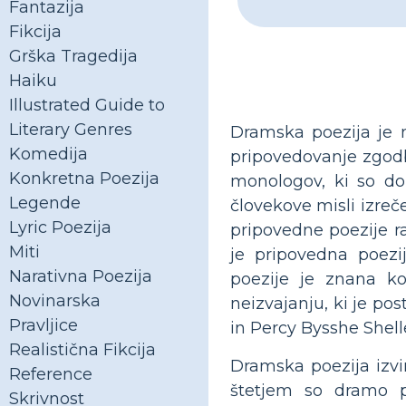
Fantazija
Fikcija
Grška Tragedija
Haiku
Illustrated Guide to
Literary Genres
Dramska poezija je n
Komedija
pripovedovanje zgodbe
Konkretna Poezija
monologov, ki so do
Legende
človekove misli izreče
Lyric Poezija
pripovedne poezije r
Miti
je pripovedna poezi
Narativna Poezija
poezije je znana k
Novinarska
neizvajanju, ki je pos
Pravljice
in Percy Bysshe Shell
Realistična Fikcija
Dramska poezija izvir
Reference
štetjem so dramo p
Skrivnost