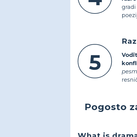
grad
poezi
Raz
5
Vodi
konfl
pesmi
resni
Pogosto za
What is drama