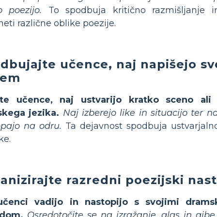
no poezijo.
To spodbuja kritično razmišljanje
eti različne oblike poezije.
dbujajte učence, naj napišejo s
sem
ite učence, naj ustvarijo kratko sceno ali
skega jezika.
Naj izberejo like in situacijo ter n
pajo na odru.
Ta dejavnost spodbuja ustvarjalno
ke.
anizirajte razredni poezijski nas
učenci vadijo in nastopijo s svojimi dram
edom.
Osredotočite se na izražanje, glas in gibe,