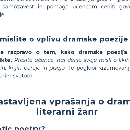
i samozavest in pomaga učencem ceniti govo
je.
mislite o vplivu dramske poezije v
te razpravo o tem, kako dramska poezija
ikte.
Prosite učence, naj delijo svoje misli o liki
h, ki jih berejo in pišejo.
To poglobi razumevanje
čnim svetom.
stavljena vprašanja o dram
literarni žanr
tic poetry?