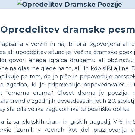
Opredelitev dramske pesm
apisana v verzih in naj bi bila izgovorjena ali 
 ali upodobitev situacije. Večina dramske poezij
lgi govori enega igralca drugemu ali občinstvu 
ne na glas, ne glede na to, ali jih kdo sliši ali ne
azlikuje po tem, da jo piše in pripoveduje perspe
ja zgodba, ki jo pripoveduje pripovedovalec. 
ot "omarna drama". Closet drama je poezija, 
tala trend v zgodnjih devetdesetih letih 20. stole
ey sta bila velika zagovornika te pesniške oblike.
a iz sanskrtskih dram in grških tragedij. V 6. in 
rvič izumili v Atenah kot del praznovanja v