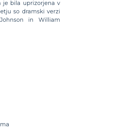
 je bila uprizorjena v
letju so dramski verzi
n Johnson in William
iama