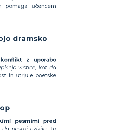
 in pomaga učencem
vojo dramsko
 konflikt z uporabo
apišejo vrstice, kot da
st in utrjuje poetske
top
skimi pesmimi pred
 da pesmi oživijo.
To