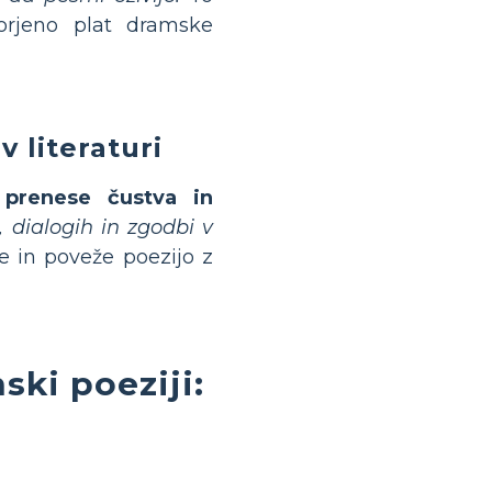
rjeno plat dramske
 literaturi
 prenese čustva in
h, dialogih in zgodbi v
 in poveže poezijo z
ski poeziji: