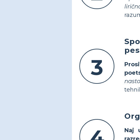
lirič
razum
Spo
pe
3
Pros
poet
nasto
tehni
Org
4
Naj 
razr