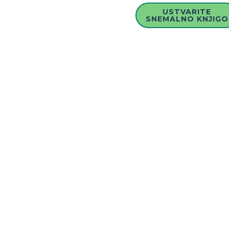
USTVARITE
SNEMALNO KNJIGO