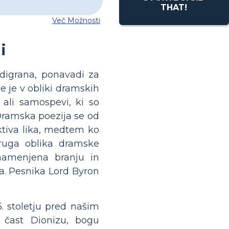
THAT!
Več Možnosti
i
odigrana, ponavadi za
e je v obliki dramskih
ali samospevi, ki so
. Dramska poezija se od
ktiva lika, medtem ko
Druga oblika dramske
namenjena branju in
tja. Pesnika Lord Byron
5. stoletju pred našim
 čast Dionizu, bogu