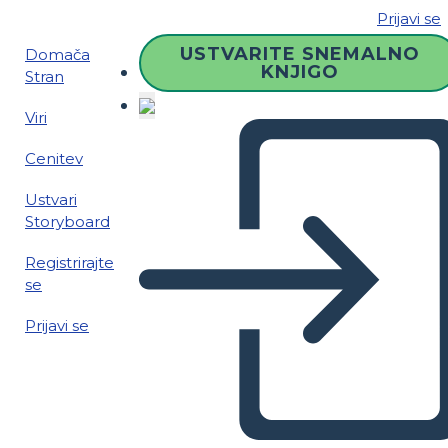
Prijavi se
USTVARITE SNEMALNO
Domača
KNJIGO
Stran
Viri
Cenitev
Ustvari
Storyboard
Registrirajte
se
Prijavi se