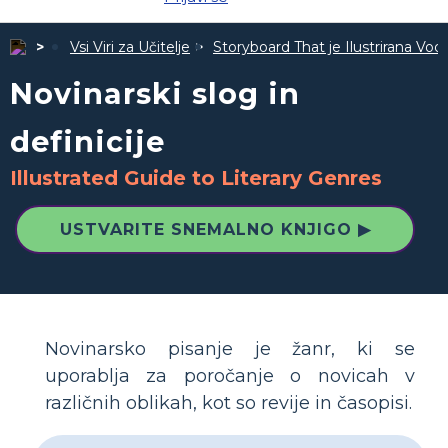
Vsi Viri za Učitelje
Storyboard That je Ilustrirana Vodi
Novinarski slog in
definicije
Illustrated Guide to Literary Genres
USTVARITE SNEMALNO KNJIGO ▶
Novinarsko pisanje je žanr, ki se
uporablja za poročanje o novicah v
različnih oblikah, kot so revije in časopisi.