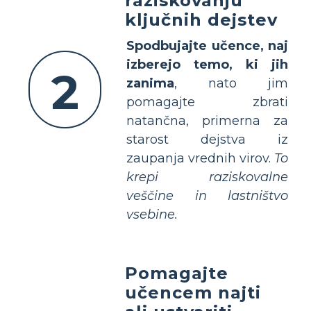
raziskovanju
ključnih dejstev
Spodbujajte učence, naj
izberejo temo, ki jih
2
zanima
, nato jim
pomagajte zbrati
natančna, primerna za
starost dejstva iz
zaupanja vrednih virov.
To
krepi raziskovalne
veščine in lastništvo
vsebine.
Pomagajte
učencem najti