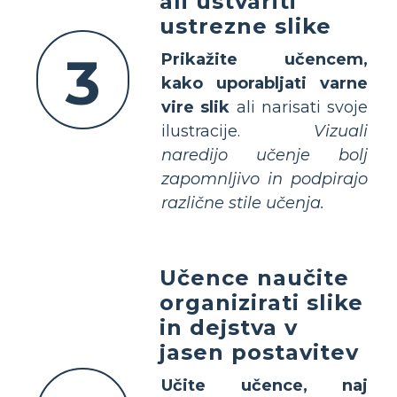
ali ustvariti
ustrezne slike
3
Prikažite učencem,
kako uporabljati varne
vire slik
ali narisati svoje
ilustracije.
Vizuali
naredijo učenje bolj
zapomnljivo in podpirajo
različne stile učenja.
Učence naučite
organizirati slike
in dejstva v
jasen postavitev
Učite učence, naj