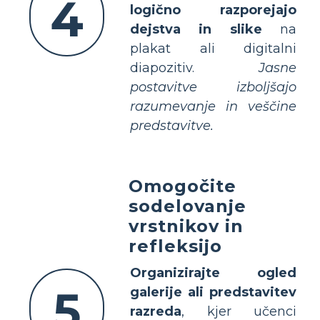
4
logično razporejajo
dejstva in slike
na
plakat ali digitalni
diapozitiv.
Jasne
postavitve izboljšajo
razumevanje in veščine
predstavitve.
Omogočite
sodelovanje
vrstnikov in
refleksijo
Organizirajte ogled
5
galerije ali predstavitev
razreda
, kjer učenci