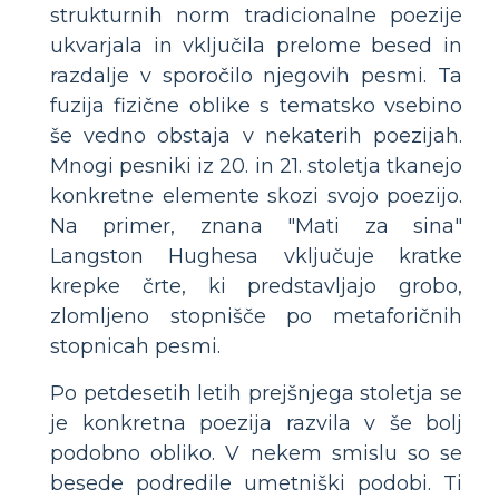
strukturnih norm tradicionalne poezije
ukvarjala in vključila prelome besed in
razdalje v sporočilo njegovih pesmi. Ta
fuzija fizične oblike s tematsko vsebino
še vedno obstaja v nekaterih poezijah.
Mnogi pesniki iz 20. in 21. stoletja tkanejo
konkretne elemente skozi svojo poezijo.
Na primer, znana "Mati za sina"
Langston Hughesa vključuje kratke
krepke črte, ki predstavljajo grobo,
zlomljeno stopnišče po metaforičnih
stopnicah pesmi.
Po petdesetih letih prejšnjega stoletja se
je konkretna poezija razvila v še bolj
podobno obliko. V nekem smislu so se
besede podredile umetniški podobi. Ti