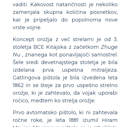
vaditi. Kakovost natančnosti je nekoliko
zamenjala skupna količina posnetkov,
kar je pripeljalo do popolnoma nove
vrste vojne.
Koncept orožja z več strelami je od 3.
stoletja BCE Kitajska z začetkom
Zhuge
Nu
, znanega kot ponavljajoči samostrel.
Šele sredi devetnajstega stoletja je bila
izdelana prva uspešna mitraljeza.
Gatlingova pištola je bila izvedena leta
1862 in se šteje za prvo uspešno strelno
orožje, ki je zahtevalo, da vojak uporabi
ročico, medtem ko strelja orožje.
Prvo avtomatsko pištolo, ki ni zahtevala
ročne roke, je leta 1881 izumil Hiram