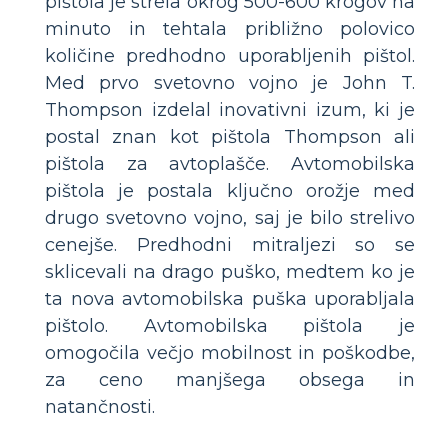
pištola je strela okrog 500-600 krogov na
minuto in tehtala približno polovico
količine predhodno uporabljenih pištol.
Med prvo svetovno vojno je John T.
Thompson izdelal inovativni izum, ki je
postal znan kot pištola Thompson ali
pištola za avtoplašče. Avtomobilska
pištola je postala ključno orožje med
drugo svetovno vojno, saj je bilo strelivo
cenejše. Predhodni mitraljezi so se
sklicevali na drago puško, medtem ko je
ta nova avtomobilska puška uporabljala
pištolo. Avtomobilska pištola je
omogočila večjo mobilnost in poškodbe,
za ceno manjšega obsega in
natančnosti.