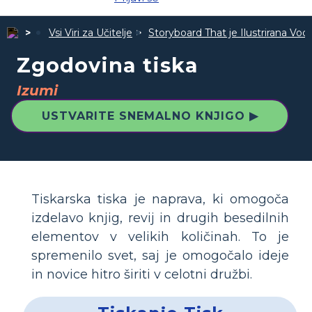
Vsi Viri za Učitelje
Storyboard That je Ilustrirana Vodi
Zgodovina tiska
Izumi
USTVARITE SNEMALNO KNJIGO ▶
Tiskarska tiska je naprava, ki omogoča
izdelavo knjig, revij in drugih besedilnih
elementov v velikih količinah. To je
spremenilo svet, saj je omogočalo ideje
in novice hitro širiti v celotni družbi.