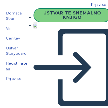
Prijavi se
USTVARITE SNEMALNO
Domača
KNJIGO
Stran
Viri
Cenitev
Ustvari
Storyboard
Registrirajte
se
Prijavi se