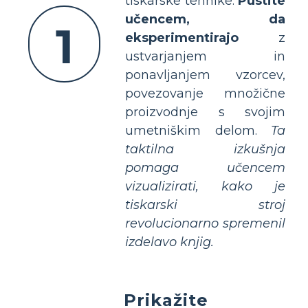
tiskarske tehnike.
Pustite
učencem, da
1
eksperimentirajo
z
ustvarjanjem in
ponavljanjem vzorcev,
povezovanje množične
proizvodnje s svojim
umetniškim delom.
Ta
taktilna izkušnja
pomaga učencem
vizualizirati, kako je
tiskarski stroj
revolucionarno spremenil
izdelavo knjig.
Prikažite