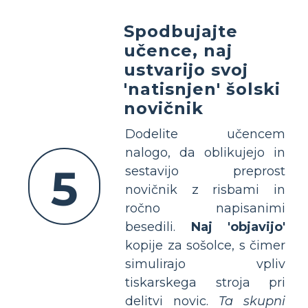
Spodbujajte
učence, naj
ustvarijo svoj
'natisnjen' šolski
novičnik
Dodelite učencem
nalogo, da oblikujejo in
5
sestavijo preprost
novičnik z risbami in
ročno napisanimi
besedili.
Naj 'objavijo'
kopije za sošolce, s čimer
simulirajo vpliv
tiskarskega stroja pri
delitvi novic.
Ta skupni