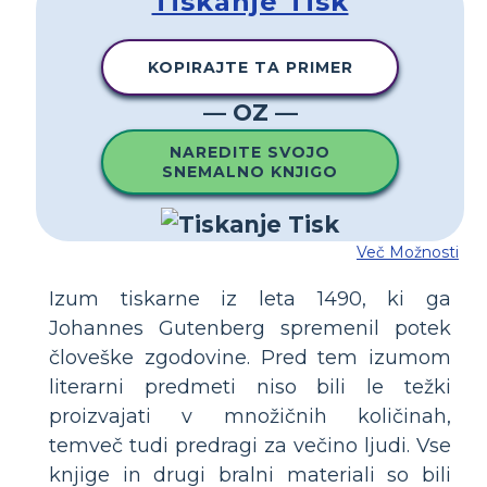
Tiskanje Tisk
KOPIRAJTE TA PRIMER
— OZ —
NAREDITE SVOJO
SNEMALNO KNJIGO
Več Možnosti
Izum tiskarne iz leta 1490, ki ga
Johannes Gutenberg spremenil potek
človeške zgodovine. Pred tem izumom
literarni predmeti niso bili le težki
proizvajati v množičnih količinah,
temveč tudi predragi za večino ljudi. Vse
knjige in drugi bralni materiali so bili