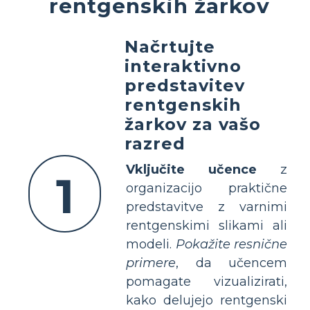
rentgenskih žarkov
Načrtujte
interaktivno
predstavitev
rentgenskih
žarkov za vašo
razred
Vključite učence
z
1
organizacijo praktične
predstavitve z varnimi
rentgenskimi slikami ali
modeli.
Pokažite resnične
primere
, da učencem
pomagate vizualizirati,
kako delujejo rentgenski