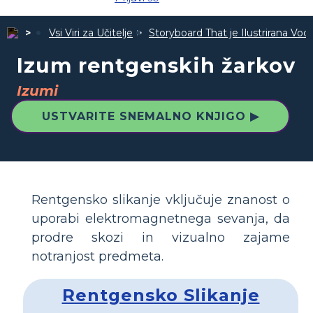
Vsi Viri za Učitelje
Storyboard That je Ilustrirana Vodi
Izum rentgenskih žarkov
Izumi
USTVARITE SNEMALNO KNJIGO ▶
Rentgensko slikanje vključuje znanost o
uporabi elektromagnetnega sevanja, da
prodre skozi in vizualno zajame
notranjost predmeta.
Rentgensko Slikanje