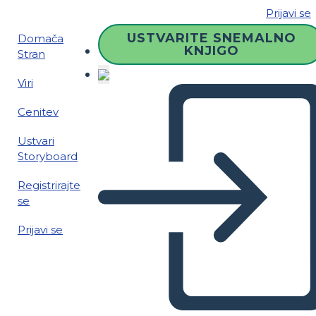
Prijavi se
USTVARITE SNEMALNO
Domača
KNJIGO
Stran
Viri
Cenitev
Ustvari
Storyboard
Registrirajte
se
Prijavi se