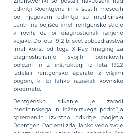
Znanstveniki so postali navdušeni nad
odkritji Roentgena in v šestih mesecih
po njegovem odkritju so medicinski
centri na bojišču imeli rentgenske stroje
v rovih, da bi diagnosticirali ranjene
vojake. Do leta 1912 bi svet zobozdravstva
imel korist od tega X-Ray Imaging za
diagnosticiranje svojih bolnikovih
bolezni in z inštruktorji iz leta 1922
izdelali rentgenske aparate z višjimi
pogoni, ki bi lahko raziskali kovinske
predmete.
Rentgensko slikanje je zaradi
medicinskega in inženirskega področja
spremenilo izvrstno odkritje podjetja
Roentgen. Pacienti zdaj lahko vedo svoje