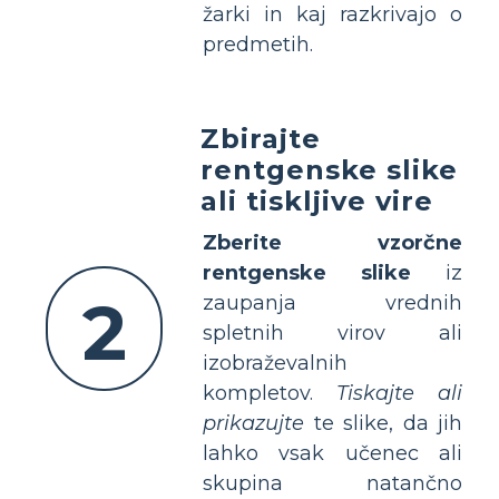
žarki in kaj razkrivajo o
predmetih.
Zbirajte
rentgenske slike
ali tiskljive vire
Zberite vzorčne
rentgenske slike
iz
2
zaupanja vrednih
spletnih virov ali
izobraževalnih
kompletov.
Tiskajte ali
prikazujte
te slike, da jih
lahko vsak učenec ali
skupina natančno