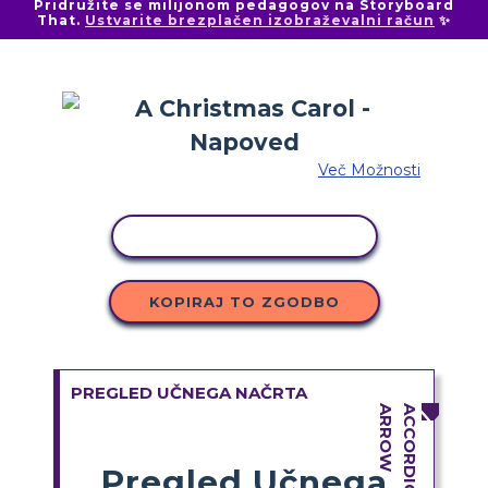
Pridružite se milijonom pedagogov na Storyboard
That.
Ustvarite brezplačen izobraževalni račun
✨
Več Možnosti
KOPIRAJ DEJAVNOST
KOPIRAJ TO ZGODBO
PREGLED UČNEGA NAČRTA
Pregled Učnega