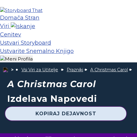
Domača Stran
Viri
Cenitev
Ustvari Storyboard
Ustvarite Snemalno Knjigo
Vsi Viri za Učitelje
Prazniki
A Christmas Carol
A Christmas Carol
Izdelava Napovedi
KOPIRAJ DEJAVNOST