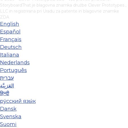
StoryboardThat je blagovna znamka družbe
Clever Prototypes ,
LLC
in registrirana pri Uradu za patente in blagovne znamke
ZDA
English
Español
Français
Deutsch
Italiana
Nederlands
Português
עברית
العَرَبِيَّة
हिन्दी
ру́сский язы́к
Dansk
Svenska
Suomi