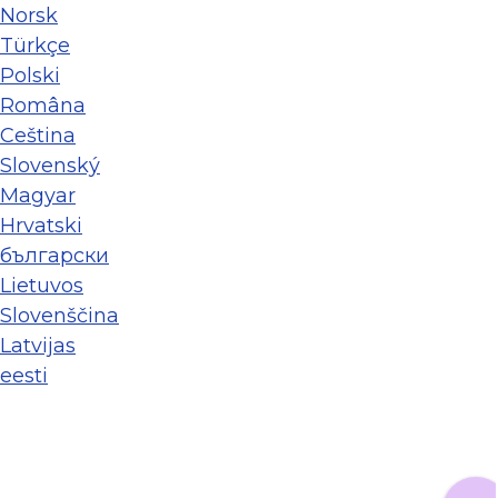
Norsk
Türkçe
Polski
Româna
Ceština
Slovenský
Magyar
Hrvatski
български
Lietuvos
Slovenščina
Latvijas
eesti