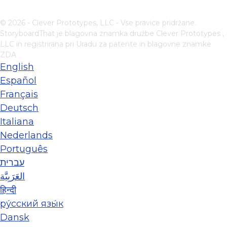
© 2026 - Clever Prototypes, LLC - Vse pravice pridržane.
StoryboardThat je blagovna znamka družbe
Clever Prototypes ,
LLC
in registrirana pri Uradu za patente in blagovne znamke
ZDA
English
Español
Français
Deutsch
Italiana
Nederlands
Português
עברית
العَرَبِيَّة
हिन्दी
ру́сский язы́к
Dansk