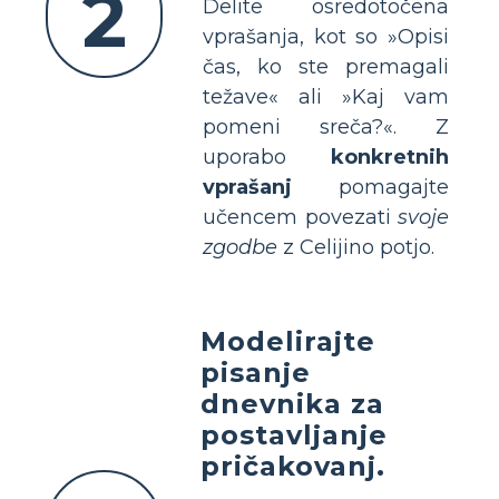
2
Delite osredotočena
vprašanja, kot so »Opisi
čas, ko ste premagali
težave« ali »Kaj vam
pomeni sreča?«. Z
uporabo
konkretnih
vprašanj
pomagajte
učencem povezati
svoje
zgodbe
z Celijino potjo.
Modelirajte
pisanje
dnevnika za
postavljanje
pričakovanj.