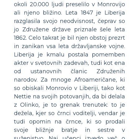
okoli 20.000 ljudi preselilo v Monrovijo
ali njeno bližino. Leta 1847 je Liberija
razglasila svojo neodvisnost, čeprav so
jo Združene države priznale šele leta
1862. Celo takrat je bil njen obstoj prezrt
in zanikan vsa leta državljanske vojne.
Liberija je kmalu postala pomemben
akter v svetovnih zadevah, tudi kot ena
od ustanovnih članic Združenih
narodov. Za mnoge Afroameričane, ki
so obiskali Monrovio v Liberiji, tako kot
Nettie na svojih potovanjih, da bi delala
z Olinko, je to grenak trenutek: to je
dežela, kjer so črnci voditelji, vendar je
tudi opomin na črnce, ki so prodali
svoje bližnje bratje in sestre v
suženjstvo. Naj učenci izvedo več o