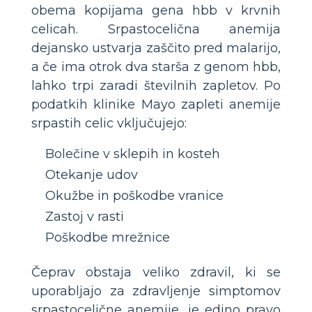
obema kopijama gena hbb v krvnih
celicah. Srpastocelična anemija
dejansko ustvarja zaščito pred malarijo,
a če ima otrok dva starša z genom hbb,
lahko trpi zaradi številnih zapletov. Po
podatkih klinike Mayo zapleti anemije
srpastih celic vključujejo:
Bolečine v sklepih in kosteh
Otekanje udov
Okužbe in poškodbe vranice
Zastoj v rasti
Poškodbe mrežnice
Čeprav obstaja veliko zdravil, ki se
uporabljajo za zdravljenje simptomov
srpastocelične anemije, je edino pravo