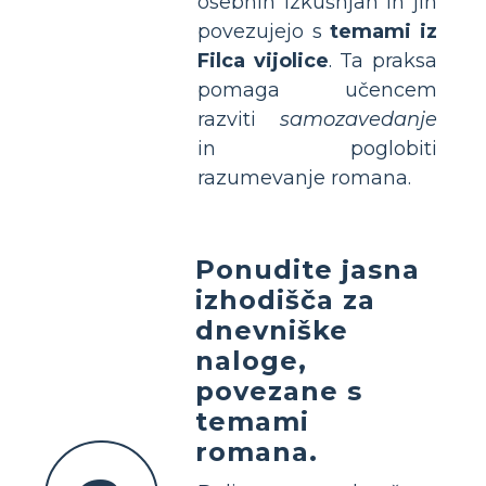
osebnih izkušnjah in jih
povezujejo s
temami iz
Filca vijolice
. Ta praksa
pomaga učencem
razviti
samozavedanje
in poglobiti
razumevanje romana.
Ponudite jasna
izhodišča za
dnevniške
naloge,
povezane s
temami
romana.