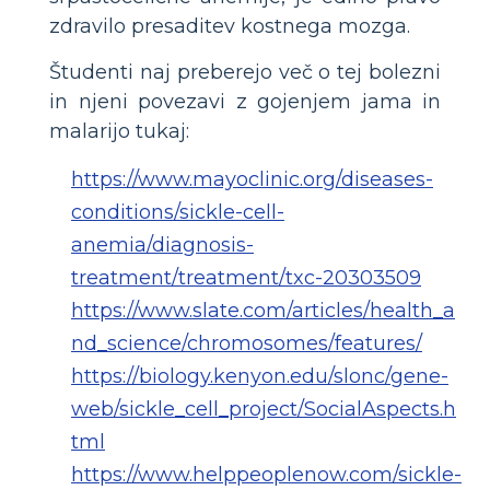
zdravilo presaditev kostnega mozga.
Študenti naj preberejo več o tej bolezni
in njeni povezavi z gojenjem jama in
malarijo tukaj:
https://www.mayoclinic.org/diseases-
conditions/sickle-cell-
anemia/diagnosis-
treatment/treatment/txc-20303509
https://www.slate.com/articles/health_a
nd_science/chromosomes/features/
https://biology.kenyon.edu/slonc/gene-
web/sickle_cell_project/SocialAspects.h
tml
https://www.helppeoplenow.com/sickle-