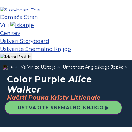
Domača Stran
Viri
Cenitev
Ustvari Storyboard
Ustvarite Snemalno Knjigo
Vsi Viri za Učitelje
Umetnost Angleškega Jezika
Color Purple
Alice
Walker
Načrti Pouka Kristy Littlehale
USTVARITE SNEMALNO KNJIGO ▶