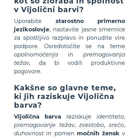
kot so zloraba in spolnost
v
Vijolični barvi
?
Uporabite
starostno primerno
jezikoslovje
, nastavite jasne smernice
za spoštljivo razpravo in ponudite vire
podpore. Osredotočite se na teme
opolnomočenja
in
premagovanja
težav
, da bi vodili produktivne
pogovore.
Kakšne so glavne teme,
ki jih raziskuje
Vijolična
barva
?
Vijolična barva
raziskuje
identiteto
,
premagovanje težav
,
zvestobo
,
srečo
,
duhovnost
in pomen
močnih žensk
v