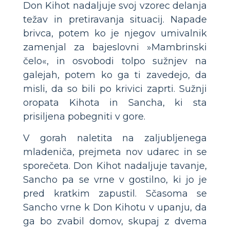
Don Kihot nadaljuje svoj vzorec delanja
težav in pretiravanja situacij. Napade
brivca, potem ko je njegov umivalnik
zamenjal za bajeslovni »Mambrinski
čelo«, in osvobodi tolpo sužnjev na
galejah, potem ko ga ti zavedejo, da
misli, da so bili po krivici zaprti. Sužnji
oropata Kihota in Sancha, ki sta
prisiljena pobegniti v gore.
V gorah naletita na zaljubljenega
mladeniča, prejmeta nov udarec in se
sporečeta. Don Kihot nadaljuje tavanje,
Sancho pa se vrne v gostilno, ki jo je
pred kratkim zapustil. Sčasoma se
Sancho vrne k Don Kihotu v upanju, da
ga bo zvabil domov, skupaj z dvema