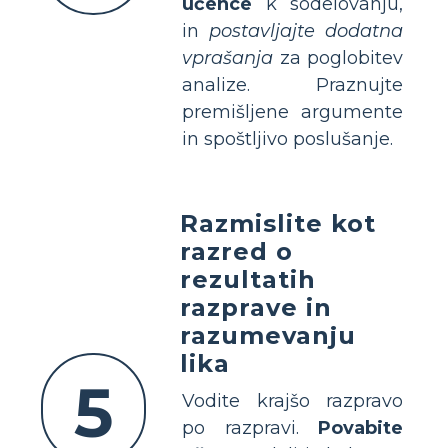
učence
k sodelovanju,
in
postavljajte dodatna
vprašanja
za poglobitev
analize. Praznujte
premišljene argumente
in spoštljivo poslušanje.
Razmislite kot
razred o
rezultatih
razprave in
razumevanju
lika
5
Vodite krajšo razpravo
po razpravi.
Povabite