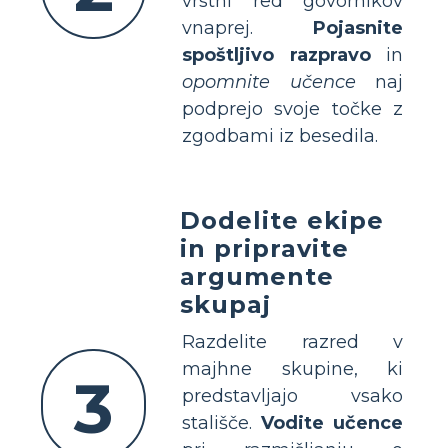
vrstni red govornikov
vnaprej.
Pojasnite
spoštljivo razpravo
in
opomnite učence
naj
podprejo svoje točke z
zgodbami iz besedila.
Dodelite ekipe
in pripravite
argumente
skupaj
Razdelite razred v
majhne skupine, ki
3
predstavljajo vsako
stališče.
Vodite učence