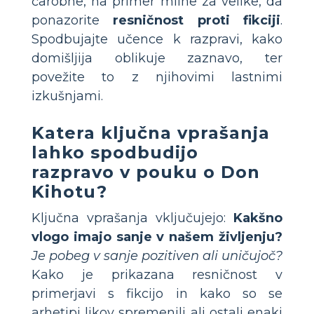
čarobne, na primer mline za velike, da
ponazorite
resničnost proti fikciji
.
Spodbujajte učence k razpravi, kako
domišljija oblikuje zaznavo, ter
povežite to z njihovimi lastnimi
izkušnjami.
Katera ključna vprašanja
lahko spodbudijo
razpravo v pouku o Don
Kihotu?
Ključna vprašanja vključujejo:
Kakšno
vlogo imajo sanje v našem življenju?
Je pobeg v sanje pozitiven ali uničujoč?
Kako je prikazana resničnost v
primerjavi s fikcijo in kako so se
arhetipi likov spremenili ali ostali enaki