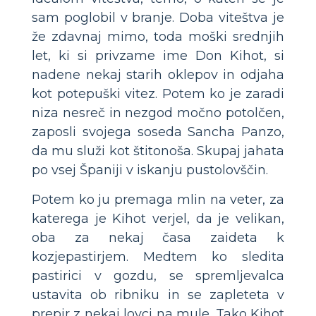
sam poglobil v branje. Doba viteštva je
že zdavnaj mimo, toda moški srednjih
let, ki si privzame ime Don Kihot, si
nadene nekaj starih oklepov in odjaha
kot potepuški vitez. Potem ko je zaradi
niza nesreč in nezgod močno potolčen,
zaposli svojega soseda Sancha Panzo,
da mu služi kot štitonoša. Skupaj jahata
po vsej Španiji v iskanju pustolovščin.
Potem ko ju premaga mlin na veter, za
katerega je Kihot verjel, da je velikan,
oba za nekaj časa zaideta k
kozjepastirjem. Medtem ko sledita
pastirici v gozdu, se spremljevalca
ustavita ob ribniku in se zapleteta v
prepir z nekaj lovci na mule. Tako Kihot