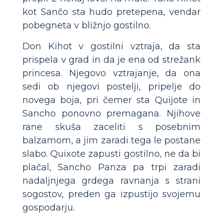
kot Sančo sta hudo pretepena, vendar
pobegneta v bližnjo gostilno.
Don Kihot v gostilni vztraja, da sta
prispela v grad in da je ena od strežank
princesa. Njegovo vztrajanje, da ona
sedi ob njegovi postelji, pripelje do
novega boja, pri čemer sta Quijote in
Sancho ponovno premagana. Njihove
rane skuša zaceliti s posebnim
balzamom, a jim zaradi tega le postane
slabo. Quixote zapusti gostilno, ne da bi
plačal, Sancho Panza pa trpi zaradi
nadaljnjega grdega ravnanja s strani
sogostov, preden ga izpustijo svojemu
gospodarju.