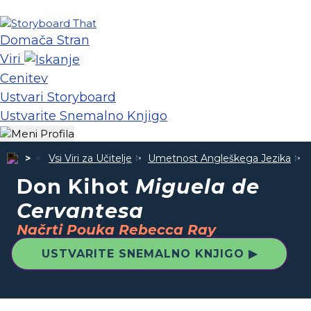
Domača Stran
Viri
Cenitev
Ustvari Storyboard
Ustvarite Snemalno Knjigo
Vsi Viri za Učitelje
Umetnost Angleškega Jezika
Don Kihot
Miguela de
Cervantesa
Načrti Pouka Rebecca Ray
USTVARITE SNEMALNO KNJIGO ▶