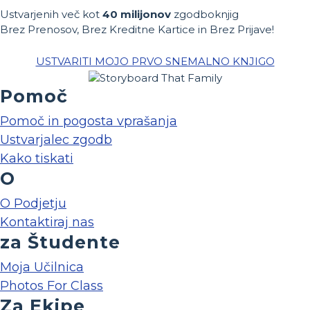
Ustvarjenih več kot
40 milijonov
zgodboknjig
Brez Prenosov, Brez Kreditne Kartice in Brez Prijave!
USTVARITI MOJO PRVO SNEMALNO KNJIGO
Pomoč
Pomoč in pogosta vprašanja
Ustvarjalec zgodb
Kako tiskati
O
O Podjetju
Kontaktiraj nas
za Študente
Moja Učilnica
Photos For Class
Za Ekipe