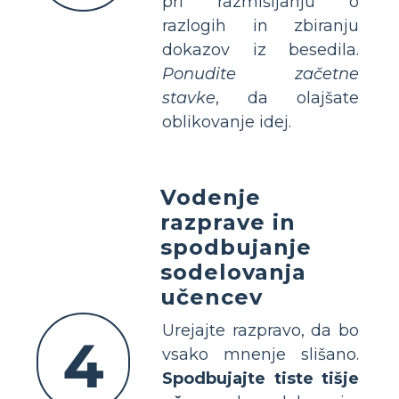
pri razmišljanju o
razlogih in zbiranju
dokazov iz besedila.
Ponudite začetne
stavke
, da olajšate
oblikovanje idej.
Vodenje
razprave in
spodbujanje
sodelovanja
učencev
Urejajte razpravo, da bo
4
vsako mnenje slišano.
Spodbujajte tiste tišje