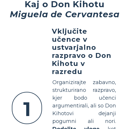
Kaj o Don Kihotu
Miguela de Cervantesa
Vključite
učence v
ustvarjalno
razpravo o Don
Kihotu v
razredu
Organizirajte zabavno,
strukturirano razpravo,
kjer bodo učenci
1
argumentirali, ali so Don
Kihotovi dejanji
pogumni ali nori.
Dodelite vloge
kot