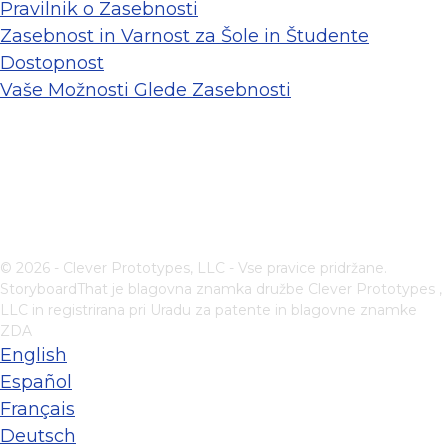
Pravilnik o Zasebnosti
Zasebnost in Varnost za Šole in Študente
Dostopnost
Vaše Možnosti Glede Zasebnosti
© 2026 - Clever Prototypes, LLC - Vse pravice pridržane.
StoryboardThat je blagovna znamka družbe
Clever Prototypes ,
LLC
in registrirana pri Uradu za patente in blagovne znamke
ZDA
English
Español
Français
Deutsch