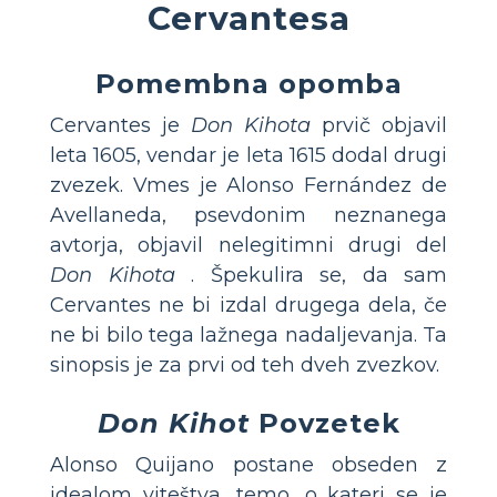
Cervantesa
Pomembna opomba
Cervantes je
Don Kihota
prvič objavil
leta 1605, vendar je leta 1615 dodal drugi
zvezek. Vmes je Alonso Fernández de
Avellaneda, psevdonim neznanega
avtorja, objavil nelegitimni drugi del
Don Kihota
. Špekulira se, da sam
Cervantes ne bi izdal drugega dela, če
ne bi bilo tega lažnega nadaljevanja. Ta
sinopsis je za prvi od teh dveh zvezkov.
Don Kihot
Povzetek
Alonso Quijano postane obseden z
idealom viteštva, temo, o kateri se je