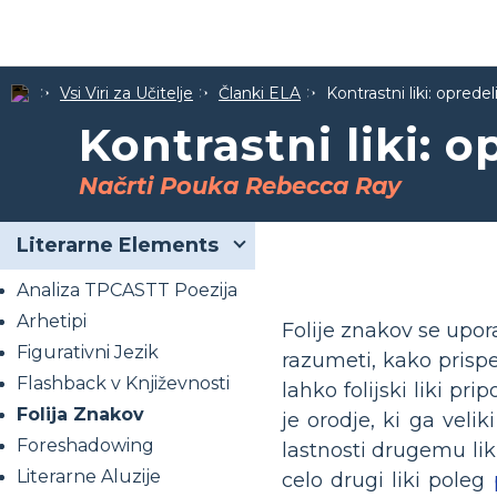
Vsi Viri za Učitelje
Članki ELA
Kontrastni liki: opredel
Kontrastni liki: o
Načrti Pouka Rebecca Ray
Literarne Elements
Analiza TPCASTT Poezija
Arhetipi
Folije znakov se upora
Figurativni Jezik
razumeti, kako prisp
Flashback v Književnosti
lahko folijski liki pr
Folija Znakov
je orodje, ki ga velik
Foreshadowing
lastnosti drugemu liku
Literarne Aluzije
celo drugi liki poleg