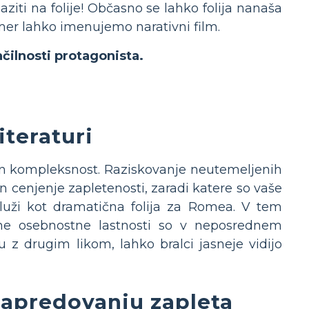
iti na folije! Občasno se lahko folija nanaša
mer lahko imenujemo narativni film.
načilnosti protagonista.
iteraturi
o in kompleksnost. Raziskovanje neutemeljenih
n cenjenje zapletenosti, zaradi katere so vaše
služi kot dramatična folija za Romea. V tem
stne osebnostne lastnosti so v neposrednem
ju z drugim likom, lahko bralci jasneje vidijo
 napredovanju zapleta