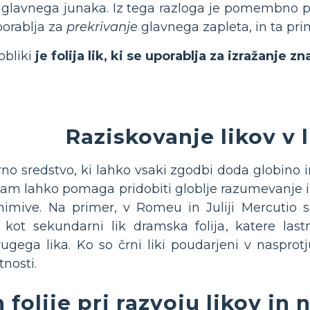
 glavnega junaka. Iz tega razloga je pomembno paz
porablja za
prekrivanje
glavnega zapleta, in ta pri
obliki
je folija lik, ki se uporablja za izražanje z
Raziskovanje likov v l
arno sredstvo, ki lahko vsaki zgodbi doda globin
 vam lahko pomaga pridobiti globlje razumevanje i
nimive. Na primer, v Romeu in Juliji Mercutio 
 kot sekundarni lik dramska folija, katere la
rugega lika. Ko so črni liki poudarjeni v nasprot
tnosti.
folije pri razvoju likov in