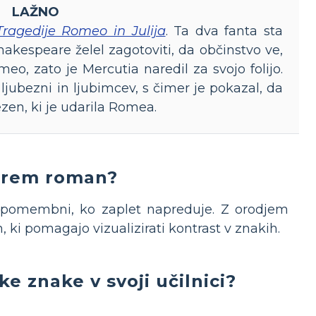
LAŽNO
Tragedije Romeo in Julija
. Ta dva fanta sta
Shakespeare želel zagotoviti, da občinstvo ve,
o, zato je Mercutia naredil za svojo folijo.
ljubezni in ljubimcev, s čimer je pokazal, da
ezen, ki je udarila Romea.
erem roman?
o pomembni, ko zaplet napreduje. Z orodjem
, ki pomagajo vizualizirati kontrast v znakih.
ke znake v svoji učilnici?