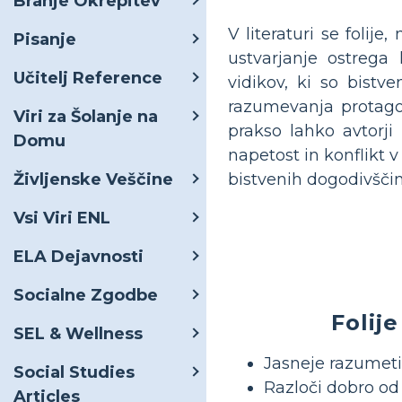
Branje Okrepitev
V literaturi se folij
Pisanje
ustvarjanje ostrega
Učitelj Reference
vidikov, ki so bistv
razumevanja protagon
Viri za Šolanje na
prakso lahko avtorji 
Domu
napetost in konflikt v 
Življenske Veščine
bistvenih dogodivšči
Vsi Viri ENL
ELA Dejavnosti
Socialne Zgodbe
Folij
SEL & Wellness
Jasneje razumeti 
Social Studies
Razloči dobro o
Articles