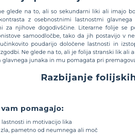
e, ne glede na to, ali so sekundarni liki ali imajo
 kontrasta z osebnostnimi lastnostmi glavnega 
eni za njihove dogodivščine. Literarne folije se 
istove samoodločbe, tako da jih postavijo v nepo
učinkovito poudarijo določene lastnosti in izsto
zgodbi. Ne glede na to, ali je folija stranski lik al
n glavnega junaka in mu pomagata pri premagovan
Razbijanje folijski
e vam pomagajo:
lastnosti in motivacijo lika
d zla, pametno od neumnega ali moč