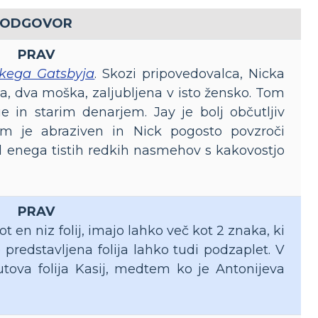
ODGOVOR
PRAV
ikega Gatsbyja
. Skozi pripovedovalca, Nicka
a, dva moška, zaljubljena v isto žensko. Tom
e in starim denarjem. Jay je bolj občutljiv
m je abraziven in Nick pogosto povzroči
l enega tistih redkih nasmehov s kakovostjo
PRAV
t en niz folij, imajo lahko več kot 2 znaka, ki
 predstavljena folija lahko tudi podzaplet. V
tova folija Kasij, medtem ko je Antonijeva