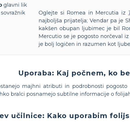
o
glavni lik
 sovražnik
Oglejte si Romea in Mercutia iz
najboljša prijatelja; Vendar pa je 
kakšen obupan ljubimec je bil Rome
Mercutio se je pogosto norčeval iz 
je bolj logičen in razumen kot ljub
Uporaba: Kaj počnem, ko b
stanejo majhni atributi in podrobnosti pogost
ko bralci posnamejo subtilne informacije o folijah
tev učilnice: Kako uporabim folijs