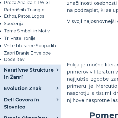
Proza Analiza z TWIST
značilnosti osebnosti
Retoričnih Triangle:
na podzaplet, ki se u
Ethos, Patos, Logos
V svoji najosnovnejši 
Soočenja
Teme Simboli in Motivi
Tri Vrste Ironije
Vrste Literarne Spopadih
Zapri Branje Envelope
Dodelitev
Folija je močno liter
Narativne Strukture
primerov v literaturi
in Žanri
najljubše zgodbe za
primeru je Mercutio
Evolution Znak
nasprotju s tistimi d
Deli Govora in
njihove nasprotne las
Slovnico
Pomen 