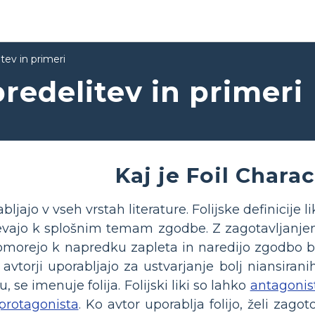
itev in primeri
predelitev in primeri
Kaj je Foil Chara
bljajo v vseh vrstah literature. Folijske definicij
evajo k splošnim temam zgodbe. Z zagotavljanje
ipomorejo k napredku zapleta in naredijo zgodbo bolj 
i avtorji uporabljajo za ustvarjanje bolj niansirani
, se imenuje folija. Folijski liki so lahko
antagonis
protagonista
. Ko avtor uporablja folijo, želi zag