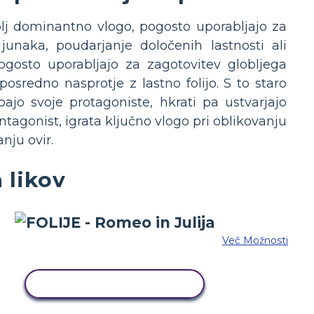
 bolj dominantno vlogo, pogosto uporabljajo za
junaka, poudarjanje določenih lastnosti ali
pogosto uporabljajo za zagotovitev globljega
sredno nasprotje z lastno folijo. S to staro
pajo svoje protagoniste, hkrati pa ustvarjajo
i antagonist, igrata ključno vlogo pri oblikovanju
ju ovir.
h likov
Več Možnosti
KOPIRAJ TO ZGODBO