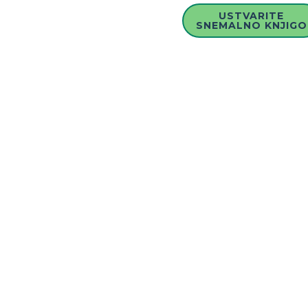
USTVARITE
SNEMALNO KNJIGO