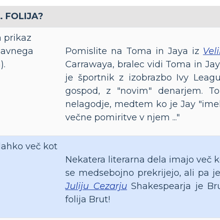
.. FOLIJA?
a prikaz
glavnega
Pomislite na Toma in Jaya iz
Vel
).
Carrawaya, bralec vidi Toma in Jay
je športnik z izobrazbo Ivy Leagu
gospod, z "novim" denarjem. To
nelagodje, medtem ko je Jay "ime
večne pomiritve v njem ..."
 lahko več kot
Nekatera literarna dela imajo več ko
se medsebojno prekrijejo, ali pa je
Juliju Cezarju
Shakespearja je Bru
folija Brut!