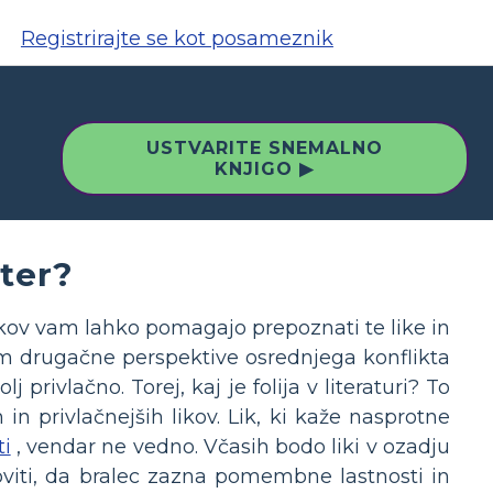
Registrirajte se kot posameznik
USTVARITE SNEMALNO
KNJIGO ▶
cter?
e likov vam lahko pomagajo prepoznati te like in
m drugačne perspektive osrednjega konflikta
privlačno. Torej, kaj je folija v literaturi? To
h in privlačnejših likov. Lik, ki kaže nasprotne
ti
, vendar ne vedno. Včasih bodo liki v ozadju
otoviti, da bralec zazna pomembne lastnosti in