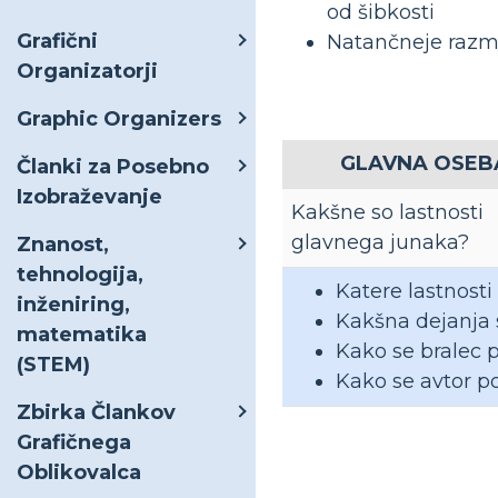
od šibkosti
Grafični
Natančneje razmi
Organizatorji
Graphic Organizers
GLAVNA OSEB
Članki za Posebno
Izobraževanje
Kakšne so lastnosti
glavnega junaka?
Znanost,
tehnologija,
Katere lastnosti
inženiring,
Kakšna dejanja so
matematika
Kako se bralec 
(STEM)
Kako se avtor p
Zbirka Člankov
Grafičnega
Oblikovalca