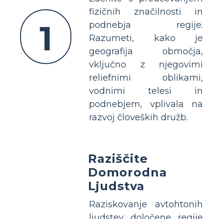
fizičnih značilnosti in
1
podnebja regije.
Razumeti, kako je
geografija območja,
vključno z njegovimi
reliefnimi oblikami,
vodnimi telesi in
podnebjem, vplivala na
razvoj človeških družb.
Raziščite
Domorodna
Ljudstva
Raziskovanje avtohtonih
ljudstev določene regije