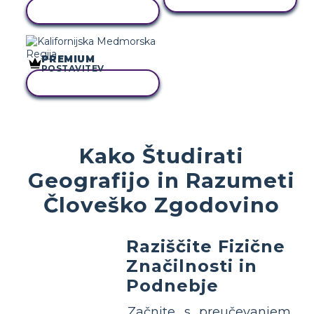
KOPIRAJ TO ZGODBO
PREMIUM
POSTAVITEV
KOPIRAJ TO ZGODBO
Kako Študirati
Geografijo in Razumeti
Človeško Zgodovino
Raziščite Fizične
Značilnosti in
Podnebje
Začnite s preučevanjem