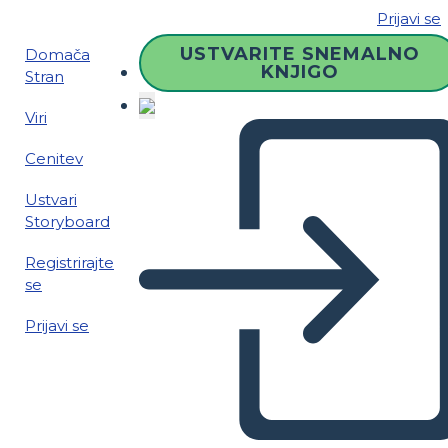
Prijavi se
USTVARITE SNEMALNO
Domača
KNJIGO
Stran
Viri
Cenitev
Ustvari
Storyboard
Registrirajte
se
Prijavi se