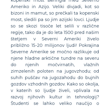
kopenski most Beringia med Severno
Ameriko in Azijo. Veliki divjadi, kot so
bizoni in mamut, so prečkali ta kopenski
most, sledili pa so jim azijski lovci. Ljudje
so se skozi tisoče let selili v različne
regije, tako da je do leta 1500 pred našim
štetjem v Severni Ameriki živelo
približno 15-20 milijonov ljudi! Pokrajina
Severne Amerike se močno razlikuje od
njene hladne arktične tundre na severu
do njenih močvirnatih, vlažnih
zimzelenih poloten na jugovzhodu; od
suhih puščav na jugozahodu do bujnih
gozdov vzhodnih gozdov. Kako so okolja,
v katerih so ljudje živeli, vplivala na
razvoj njihovih kultur in tehnologij?
Študenti se lahko veliko naučijo o