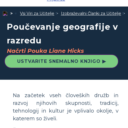
Vsi Viri za Učitelje
Izobraževalni Članki za Učitelje
Poučevanje geografije v
razredu
Načrti Pouka Liane Hicks
USTVARITE SNEMALNO KNJIGO ▶
Na začetek vseh človeških družb in
razvoj njihovih skupnosti, tradicij,
tehnologij in kultur je vplivalo okolje, v
katerem so živeli.