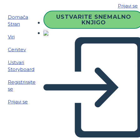
Prijavi se
USTVARITE SNEMALNO
Domača
KNJIGO
Stran
Viri
Cenitev
Ustvari
Storyboard
Registrirajte
se
Prijavi se