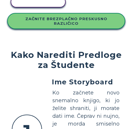
KOPIRAJ TO ZGODBO
ZAČNITE BREZPLAČNO PRESKUSNO
RAZLIČICO
Kako Narediti Predloge
za Študente
Ime Storyboard
Ko začnete novo
snemalno knjigo, ki jo
želite shraniti, ji morate
dati ime. Čeprav ni nujno,
je morda smiselno