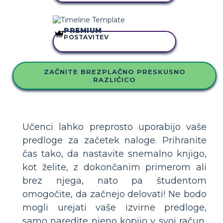
PREMIUM
POSTAVITEV
KOPIRAJ TO ZGODBO
ZAČNITE BREZPLAČNO PRESKUSNO
RAZLIČICO
Učenci lahko preprosto uporabijo vaše
predloge za začetek naloge. Prihranite
čas tako, da nastavite snemalno knjigo,
kot želite, z dokončanim primerom ali
brez njega, nato pa študentom
omogočite, da začnejo delovati! Ne bodo
mogli urejati vaše izvirne predloge,
samo naredite njeno kopijo v svoj račun,