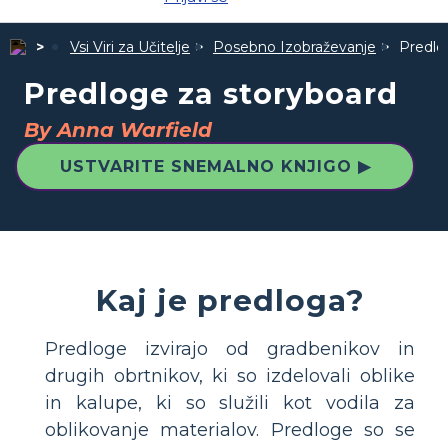
Vsi Viri za Učitelje
Posebno Izobraževanje
Predlo
Predloge za storyboard
By Anna Warfield
USTVARITE SNEMALNO KNJIGO ▶
Kaj je predloga?
Predloge izvirajo od gradbenikov in
drugih obrtnikov, ki so izdelovali oblike
in kalupe, ki so služili kot vodila za
oblikovanje materialov. Predloge so se