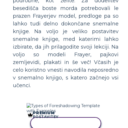
podrobne, kot želite. Za dodelitev
besedišča boste morda potrebovali le
prazen Frayerjev model, predloge pa so
lahko tudi delno dokončane snemalne
knjige. Na voljo je veliko postavitev
snemalne knjige, med katerimi lahko
izbirate, da jih prilagodite svoji lekciji. Na
voljo so modeli Frayer, pajkovi
zemljevidi, plakati in še več! Včasih je
celo koristno vnesti navodila neposredno
v snemalno knjigo, s katero začnejo vsi
učenci.
PREMIUM
POSTAVITEV
KOPIRAJ TO ZGODBO