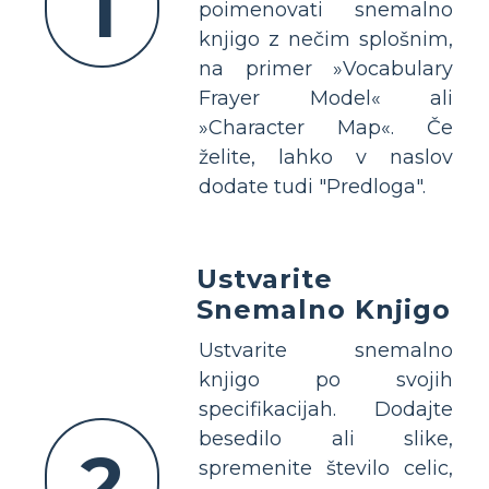
1
poimenovati snemalno
knjigo z nečim splošnim,
na primer »Vocabulary
Frayer Model« ali
»Character Map«. Če
želite, lahko v naslov
dodate tudi "Predloga".
Ustvarite
Snemalno Knjigo
Ustvarite snemalno
knjigo po svojih
specifikacijah. Dodajte
besedilo ali slike,
2
spremenite število celic,