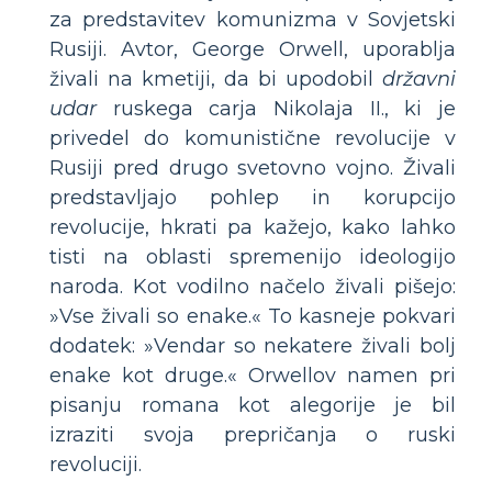
za predstavitev komunizma v Sovjetski
Rusiji. Avtor, George Orwell, uporablja
živali na kmetiji, da bi upodobil
državni
udar
ruskega carja Nikolaja II., ki je
privedel do komunistične revolucije v
Rusiji pred drugo svetovno vojno. Živali
predstavljajo pohlep in korupcijo
revolucije, hkrati pa kažejo, kako lahko
tisti na oblasti spremenijo ideologijo
naroda. Kot vodilno načelo živali pišejo:
»Vse živali so enake.« To kasneje pokvari
dodatek: »Vendar so nekatere živali bolj
enake kot druge.« Orwellov namen pri
pisanju romana kot alegorije je bil
izraziti svoja prepričanja o ruski
revoluciji.