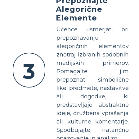
Prepoznajte
Alegorične
Elemente
Učence usmerjati pri
prepoznavanju
alegoričnih elementov
znotraj izbranih sodobnih
3
medijskih primerov.
Pomagajte jim
prepoznati simbolične
like, predmete, nastavitve
ali dogodke, ki
predstavljajo abstraktne
ideje, družbena vprašanja
ali kulturne komentarje.
Spodbujajte natančno
opazovanje in analizo.