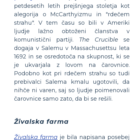
petdesetih letih prejšnjega stoletja kot
alegorija o McCarthyizmu in "rdečem
strahu". V tem času so bili v Ameriki
ljudje lažno obtoženi članstva v
komunistični partiji.
The Crucible
se
dogaja v Salemu v Massachusettsu leta
1692 in se osredotoča na skupnost, ki se
je ukvarjala z lovom na čarovnice.
Podobno kot pri rdečem strahu so tudi
prebivalci Salema kmalu ugotovili, da
nihče ni varen, saj so ljudje poimenovali
čarovnice samo zato, da bi se rešili.
Živalska farma
Živalska farma
je bila napisana posebej