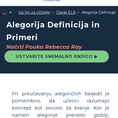
Vsi Viri za Učitelje
Članki ELA
Alegorija Definicija 
Alegorija Definicija in
Primeri
Načrti Pouka Rebecca Ray
USTVARITE SNEMALNO KNJIGO ▶
Pri preučevanju alegoričnih besedil je
pomembno, da učenci razumejo
koncept kot osnovo za branje. Ker je
namen alegorije prenesti globlji,