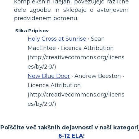
kompleksnih idejah, povezujejo različne
dele zgodbe in sklepajo o avtorjevem
predvidenem pomenu.
Slika Pripisov
Holy Cross at Sunrise
• Sean
MacEntee • Licenca Attribution
(http://creativecommons.org/licens
es/by/2.0/)
New Blue Door
• Andrew Beeston •
Licenca Attribution
(http://creativecommons.org/licens
es/by/2.0/)
Poiščite več takšnih dejavnosti v naši kategori
6-12 ELA
!