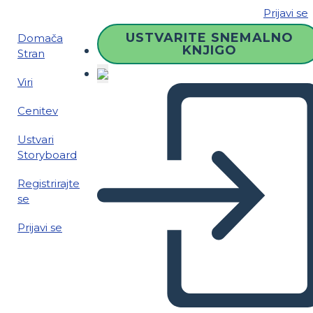
Prijavi se
USTVARITE SNEMALNO
Domača
KNJIGO
Stran
Viri
Cenitev
Ustvari
Storyboard
Registrirajte
se
Prijavi se