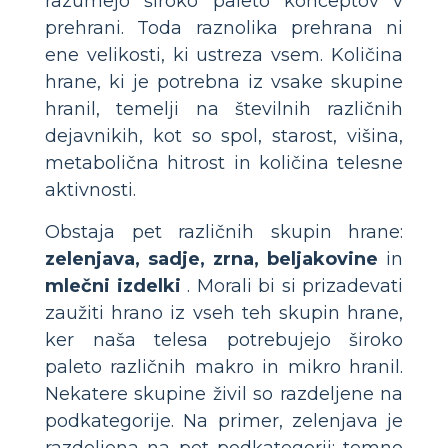
razumejo široko paleto konceptov v
prehrani. Toda raznolika prehrana ni
ene velikosti, ki ustreza vsem. Količina
hrane, ki je potrebna iz vsake skupine
hranil, temelji na številnih različnih
dejavnikih, kot so spol, starost, višina,
metabolična hitrost in količina telesne
aktivnosti.
Obstaja pet različnih skupin hrane:
zelenjava, sadje, zrna, beljakovine
in
mlečni izdelki
. Morali bi si prizadevati
zaužiti hrano iz vseh teh skupin hrane,
ker naša telesa potrebujejo široko
paleto različnih makro in mikro hranil.
Nekatere skupine živil so razdeljene na
podkategorije. Na primer, zelenjava je