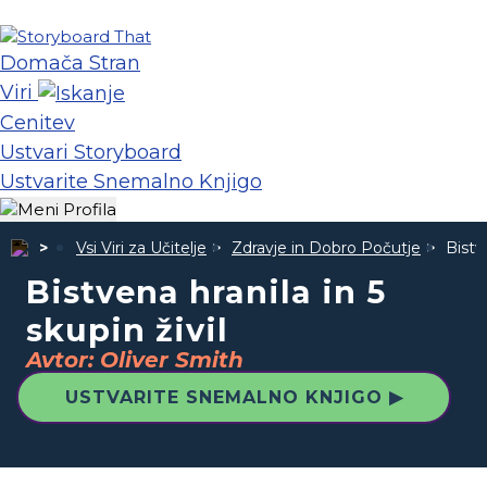
Domača Stran
Viri
Cenitev
Ustvari Storyboard
Ustvarite Snemalno Knjigo
Vsi Viri za Učitelje
Zdravje in Dobro Počutje
Bistve
Bistvena hranila in 5
skupin živil
Avtor: Oliver Smith
USTVARITE SNEMALNO KNJIGO ▶