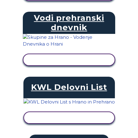
Vodi prehranski
dnevnik
OGLED DEJAVNOSTI
KWL Delovni List
OGLED DEJAVNOSTI