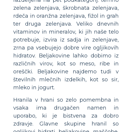
razdeljena na pet podkategorij: temno
zelena zelenjava, škrobnata zelenjava,
rdeča in oranžna zelenjava, fižol in grah
ter druga zelenjava. Veliko dnevnih
vitaminov in mineralov, ki jih naše telo
potrebuje, izvira iz sadja in zelenjave,
zrna pa vsebujejo dobre vire ogljikovih
hidratov. Beljakovine lahko dobimo iz
različnih virov, kot so meso, ribe in
oreščki. Beljakovine najdemo tudi v
številnih mlečnih izdelkih, kot so sir,
mleko in jogurt.
Hranila v hrani so zelo pomembna in
vsaka ima drugačen namen in
uporabo, ki je bistvena za dobro
zdravje. Glavne skupine hranil so
ogljikovi hidrati, beljakovine, maščobe,