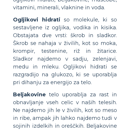
vitamini, minerali, vlaknine in voda.
Ogljikovi hidrati
so molekule, ki so
sestavljene iz ogljika, vodika in kisika.
Obstajata dve vrsti: škrob in sladkor.
Škrob se nahaja v živilih, kot so moka,
krompir, testenine, riž in žitarice.
Sladkor najdemo v sadju, zelenjavi,
medu in mleku. Ogljikovi hidrati se
razgradijo na glukozo, ki se uporablja
pri dihanju za energijo za telo.
Beljakovine
telo uporablja za rast in
obnavljanje vseh celic v naših telesih.
Ne najdemo jih le v živilih, kot so meso
in ribe, ampak jih lahko najdemo tudi v
sojinih izdelkih in oreščkih. Beljakovine