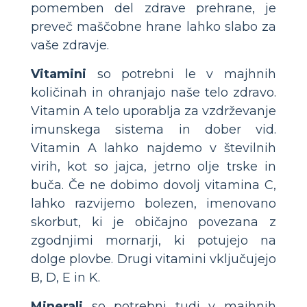
pomemben del zdrave prehrane, je
preveč maščobne hrane lahko slabo za
vaše zdravje.
Vitamini
so potrebni le v majhnih
količinah in ohranjajo naše telo zdravo.
Vitamin A telo uporablja za vzdrževanje
imunskega sistema in dober vid.
Vitamin A lahko najdemo v številnih
virih, kot so jajca, jetrno olje trske in
buča. Če ne dobimo dovolj vitamina C,
lahko razvijemo bolezen, imenovano
skorbut, ki je običajno povezana z
zgodnjimi mornarji, ki potujejo na
dolge plovbe. Drugi vitamini vključujejo
B, D, E in K.
Minerali
so potrebni tudi v majhnih