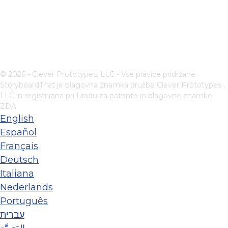
© 2026 - Clever Prototypes, LLC - Vse pravice pridržane.
StoryboardThat je blagovna znamka družbe
Clever Prototypes ,
LLC
in registrirana pri Uradu za patente in blagovne znamke
ZDA
English
Español
Français
Deutsch
Italiana
Nederlands
Português
עברית