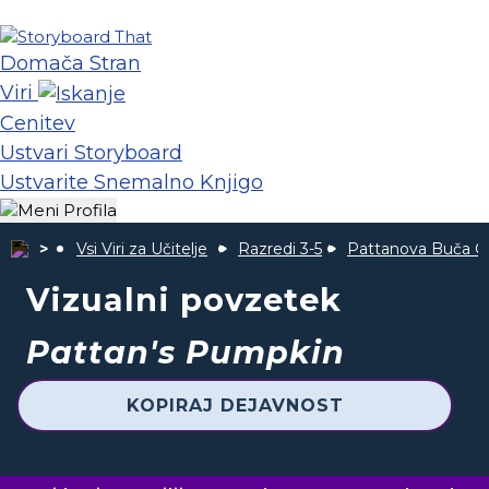
Domača Stran
Viri
Cenitev
Ustvari Storyboard
Ustvarite Snemalno Knjigo
Vsi Viri za Učitelje
Razredi 3-5
Pattanova Buča Ch
Vizualni povzetek
Pattan's Pumpkin
KOPIRAJ DEJAVNOST