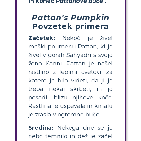
in konec
Pattanove buče
.
Pattan's Pumpkin
Povzetek primera
Začetek:
Nekoč je živel
moški po imenu Pattan, ki je
živel v gorah Sahyadri s svojo
ženo Kanni. Pattan je našel
rastlino z lepimi cvetovi, za
katero je bilo videti, da ji je
treba nekaj skrbeti, in jo
posadil blizu njihove koče.
Rastlina je uspevala in kmalu
je zrasla v ogromno bučo.
Sredina:
Nekega dne se je
nebo temnilo in dež je začel