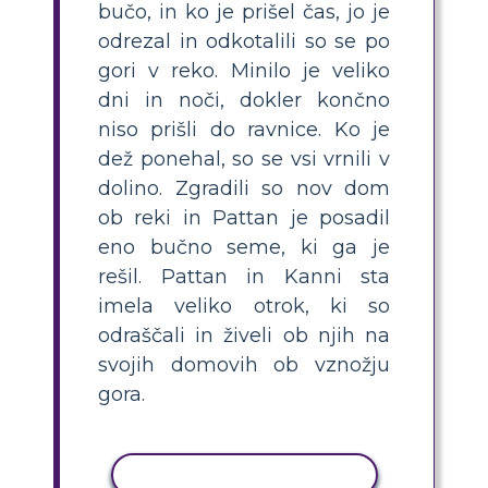
bučo, in ko je prišel čas, jo je
odrezal in odkotalili so se po
gori v reko. Minilo je veliko
dni in noči, dokler končno
niso prišli do ravnice. Ko je
dež ponehal, so se vsi vrnili v
dolino. Zgradili so nov dom
ob reki in Pattan je posadil
eno bučno seme, ki ga je
rešil. Pattan in Kanni sta
imela veliko otrok, ki so
odraščali in živeli ob njih na
svojih domovih ob vznožju
gora.
KOPIRAJ DEJAVNOST