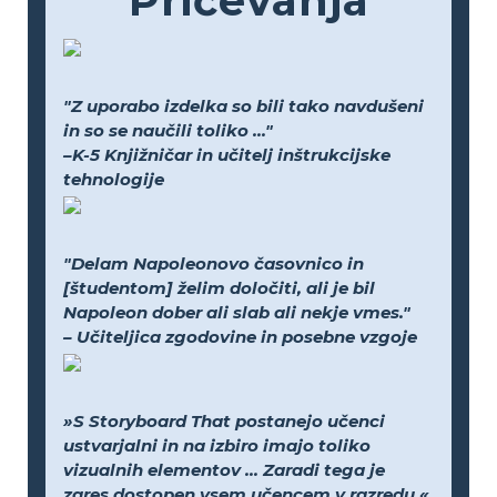
Pričevanja
"Z uporabo izdelka so bili tako navdušeni
in so se naučili toliko ..."
–K-5 Knjižničar in učitelj inštrukcijske
tehnologije
"Delam Napoleonovo časovnico in
[študentom] želim določiti, ali je bil
Napoleon dober ali slab ali nekje vmes."
– Učiteljica zgodovine in posebne vzgoje
»S Storyboard That postanejo učenci
ustvarjalni in na izbiro imajo toliko
vizualnih elementov ... Zaradi tega je
zares dostopen vsem učencem v razredu.«