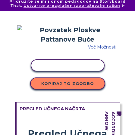
Pridružite se milijonom pedagogov na Storyboard
That.
Ustvarite brezplačen izobraževalni račun
✨
Več Možnosti
KOPIRAJ DEJAVNOST
KOPIRAJ TO ZGODBO
PREGLED UČNEGA NAČRTA
Pregled Učnega