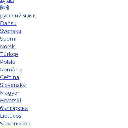
العَرَبِيَّة
हिन्दी
ру́сский язы́к
Dansk
Svenska
Suomi
Norsk
Türkçe
Polski
Româna
Ceština
Slovenský
Magyar
Hrvatski
български
Lietuvos
Slovenščina