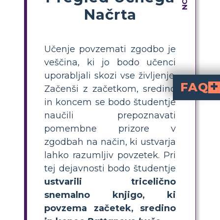
Načrta
Učenje povzemati zgodbo je
veščina, ki jo bodo učenci
uporabljali skozi vse življenje.
FAQ
Začenši z začetkom, sredino
in koncem se bodo študentje
“ je preprost zgodbo ali nabor slik, ki prikazuje glavne dogodke od začetka, s
Kako učite učenc
povzemati zgodbo
, jih vodite, naj razdelijo zgodbo na tr
Kakšne so enostavne dejavnosti za poučevanje povzemanja zgodb v razredih 2-3?
Enostavne dejavnosti vključujejo ustvarjanje zgodbe, risanje glavnih dogodkov, 
Zakaj je povzemanje 
pomaga osnovnošolcem razumeti glavne ideje, izboljšati bralno razumevanje in jasno izraziti ključne točke — veščine, ki jih bodo uporabljali v vseh predmetih in skozi celotno življenje.
iznajdljivost
, da premagajo izzive, saj 
naučili prepoznavati
pomembne prizore v
zgodbah na način, ki ustvarja
lahko razumljiv povzetek. Pri
tej dejavnosti bodo študentje
ustvarili tricelično
snemalno knjigo, ki
povzema začetek, sredino