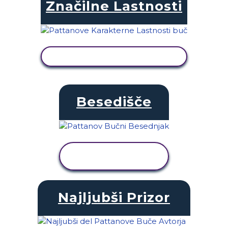
Značilne Lastnosti
OGLED DEJAVNOSTI
Besedišče
OGLED
DEJAVNOSTI
Najljubši Prizor