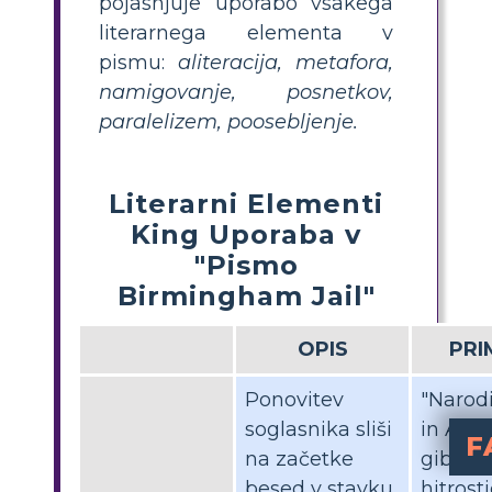
pojasnjuje uporabo vsakega
literarnega elementa v
pismu:
aliteracija, metafora,
namigovanje, posnetkov,
paralelizem, poosebljenje.
Literarni Elementi
King Uporaba v
"Pismo
Birmingham Jail"
OPIS
PRI
Ponovitev
"Narodi
soglasnika sliši
in Afrik
F
na začetke
gibljejo
Ka
Martin Luther King mlajši stra
Ka
Slog pisanja Martina Luthra Kin
Ka
Delovni listi so lahko dragoceno orodje za lažje razumevanje tem v "Pismu iz Birminghamskega zapora". Učence lahko vo
besed v stavku
hitrost