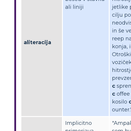
ali liniji
jetlike 
cilju po
neodvi
in še 
reep n
aliteracija
konja, 
Otroški
voziče
hitrostj
prevze
c
sprem
c
offee 
kosilo
ounter.
Implicitno
"Ampak
primerjava
sem hv