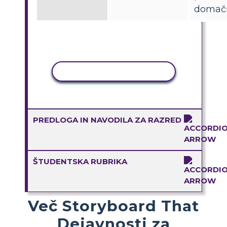
domačn
KOPIRAJ DEJAVNOST
PREDLOGA IN NAVODILA ZA RAZRED
ŠTUDENTSKA RUBRIKA
Več Storyboard That
Dejavnosti za