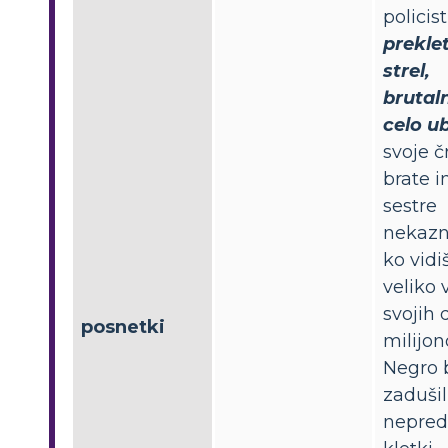
policist
prekle
strel,
brutal
celo ub
svoje č
brate i
sestre
nekazn
ko vidi
veliko 
svojih 
posnetki
milijon
Negro 
zadušil
nepre