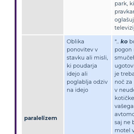
park, ki
pravka
oglašu
televiziji
Oblika
"...
ko
b
ponovitev v
pogon 
stavku ali misli,
smučeh
ki poudarja
ugotovi
idejo ali
je treb
poglablja odziv
noč za
na idejo
v neud
kotičk
vašega
avtomo
paralelizem
saj ne 
motel 