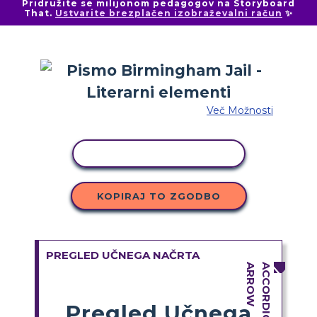
Pridružite se milijonom pedagogov na Storyboard
That.
Ustvarite brezplačen izobraževalni račun
✨
Več Možnosti
KOPIRAJ DEJAVNOST
KOPIRAJ TO ZGODBO
PREGLED UČNEGA NAČRTA
Pregled Učnega