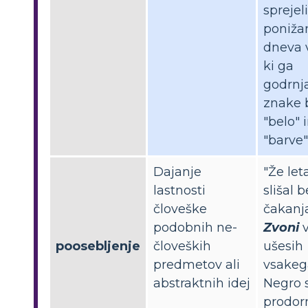
sprejeli
poniža
dneva 
ki ga
godrnj
znake 
"belo" 
"barve" .
Dajanje
"Že le
lastnosti
slišal 
človeške
čakanja
podobnih ne-
Zvoni
poosebljenje
človeških
ušesih
predmetov ali
vsakeg
abstraktnih idej
Negro 
prodor