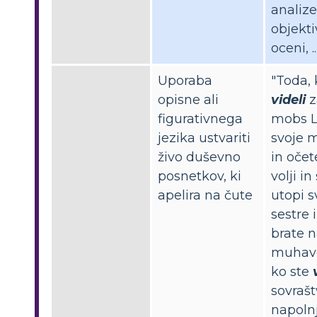
analize
objekti
oceni, ..
Uporaba
"Toda, 
opisne ali
videli
z
figurativnega
mobs 
jezika ustvariti
svoje 
živo duševno
in očet
posnetkov, ki
volji in
apelira na čute
utopi s
sestre 
brate 
muhavo
ko ste
sovraš
napoln