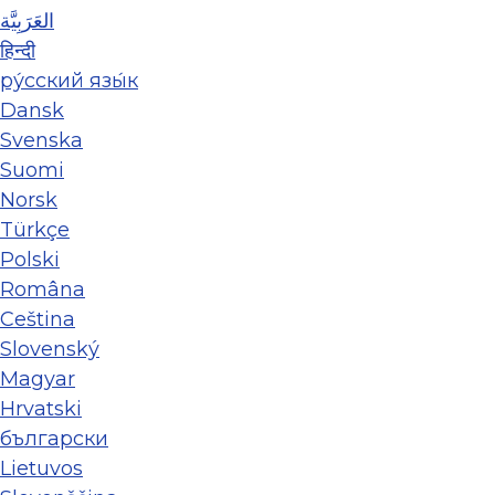
العَرَبِيَّة
हिन्दी
ру́сский язы́к
Dansk
Svenska
Suomi
Norsk
Türkçe
Polski
Româna
Ceština
Slovenský
Magyar
Hrvatski
български
Lietuvos