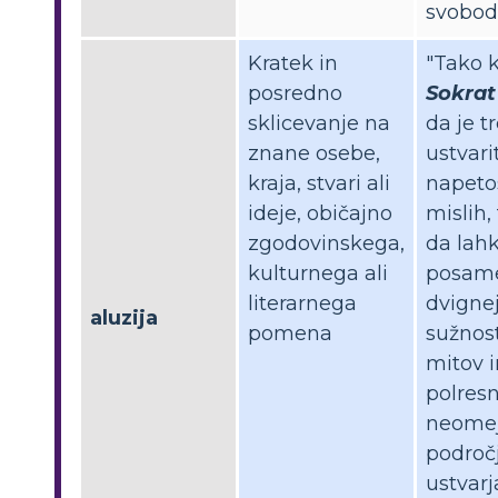
svobod
Kratek in
"Tako 
posredno
Sokrat
sklicevanje na
da je t
znane osebe,
ustvarit
kraja, stvari ali
napeto
ideje, običajno
mislih,
zgodovinskega,
da lah
kulturnega ali
posame
literarnega
dvignej
aluzija
pomena
sužnost
mitov i
polresn
neome
področ
ustvar