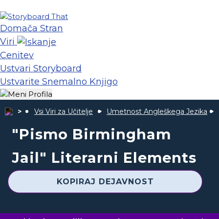
Domača Stran
Viri
Cenitev
Ustvari Storyboard
Ustvarite Snemalno Knjigo
Vsi Viri za Učitelje
Umetnost Angleškega Jezika
"Pismo Birmingham
Jail" Literarni Elements
KOPIRAJ DEJAVNOST