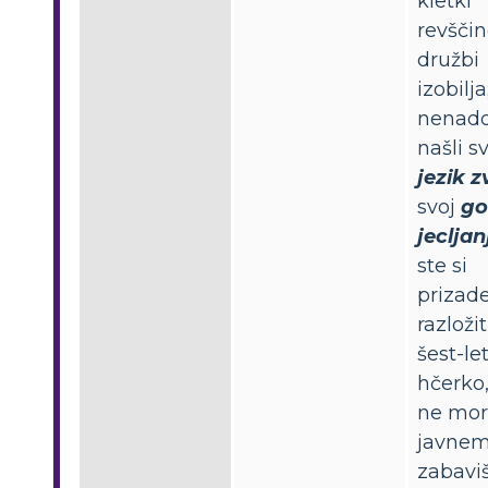
kletki
revščin
družbi
izobilja
nenad
našli s
jezik z
svoj
go
jecljan
ste si
prizad
razložit
šest-le
hčerko,
ne more
javne
zabavi