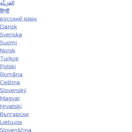
العَرَبِيَّة
हिन्दी
ру́сский язы́к
Dansk
Svenska
Suomi
Norsk
Türkçe
Polski
Româna
Ceština
Slovenský
Magyar
Hrvatski
български
Lietuvos
Slovenščina