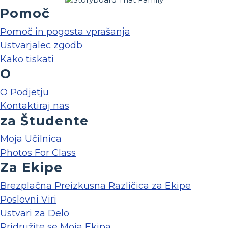
Pomoč
Pomoč in pogosta vprašanja
Ustvarjalec zgodb
Kako tiskati
O
O Podjetju
Kontaktiraj nas
za Študente
Moja Učilnica
Photos For Class
Za Ekipe
Brezplačna Preizkusna Različica za Ekipe
Poslovni Viri
Ustvari za Delo
Pridružite se Moja Ekipa