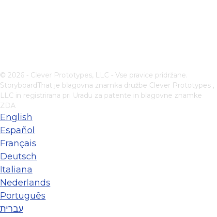
© 2026 - Clever Prototypes, LLC - Vse pravice pridržane.
StoryboardThat je blagovna znamka družbe
Clever Prototypes ,
LLC
in registrirana pri Uradu za patente in blagovne znamke
ZDA
English
Español
Français
Deutsch
Italiana
Nederlands
Português
עברית