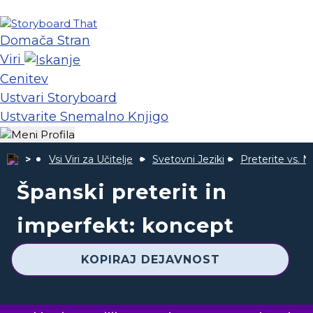
Domača Stran
Viri
Cenitev
Ustvari Storyboard
Ustvarite Snemalno Knjigo
Vsi Viri za Učitelje
Svetovni Jeziki
Preterite vs. 
Španski preterit in
imperfekt: koncept
KOPIRAJ DEJAVNOST