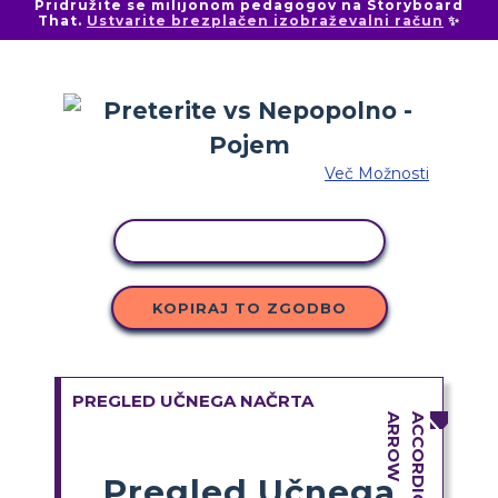
Pridružite se milijonom pedagogov na Storyboard
That.
Ustvarite brezplačen izobraževalni račun
✨
Več Možnosti
KOPIRAJ DEJAVNOST
KOPIRAJ TO ZGODBO
PREGLED UČNEGA NAČRTA
Pregled Učnega