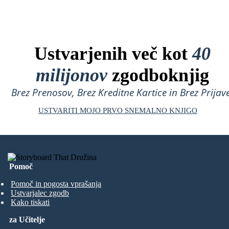
Ustvarjenih več kot
40
milijonov
zgodboknjig
Brez Prenosov, Brez Kreditne Kartice in Brez Prijave
USTVARITI MOJO PRVO SNEMALNO KNJIGO
Pomoč
Pomoč in pogosta vprašanja
Ustvarjalec zgodb
Kako tiskati
za Učitelje