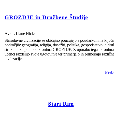
GROZDJE in Družbene Študije
Avtor: Liane Hicks
Starodavne civilizacije se običajno poučujejo s poudarkom na ključ
področjih: geografija, religija, dosežki, politika, gospodarstvo in dr
struktura z uporabo akronima GROZDJE. Z uporabo tega akronima
učenci razdelijo svoje ugotovitve ter primerjajo in primerjajo različn
civilizacije.
Prebe
Stari Rim