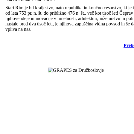
Stari Rim je bil kraljestvo, nato republika in končno cesarstvo, ki je t
od leta 753 pr. n. št. do približno 476 n. št., več kot tisoč let! Čeprav
njihove ideje in inovacije v umetnosti, arhitekturi, inženirstvu in poli
nastale pred dva tisoč leti, je njihova zapuščina vidna povsod in še 
vpliva na nas.
Prebe