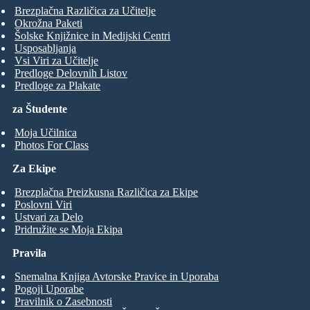
Brezplačna Različica za Učitelje
Okrožna Paketi
Šolske Knjižnice in Medijski Centri
Usposabljanja
Vsi Viri za Učitelje
Predloge Delovnih Listov
Predloge za Plakate
za Študente
Moja Učilnica
Photos For Class
Za Ekipe
Brezplačna Preizkusna Različica za Ekipe
Poslovni Viri
Ustvari za Delo
Pridružite se Moja Ekipa
Pravila
Snemalna Knjiga Avtorske Pravice in Uporaba
Pogoji Uporabe
Pravilnik o Zasebnosti