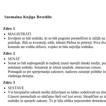
Snemalna Knjiga Besedilo
Zdrs: 1
MAGISTRATI
Izvoljeni so bili sodniki, ki so bili pogosto premeščeni iz nižjih na 
položaje. Bili so kvestorji, edili, tribuni Plebsa in pretorji. Prva dv
konzula sta vodila državo, vojsko in bila najvišja sodnika.
Zdrs: 2
SENAT
Senat so bili najbogatejši in najbolj znani starejši rimski možje, p
nekdanji sodniki. Senatorje je izbral uradnik, imenovan cenzor.
Pomagali so pri sprejemanju zakonov, nadzoru zunanje politike in
vladnega denarja.
Zdrs: 3
SESTAVE
Vsi brezplačni odrasli moški državljani so lahko sodelovali na zbo
Glasovi premožnih so običajno šteli več kot revni. Skupščine so iz
sodnike in sprejele zakone. To je bila oblika neposredne demokrac