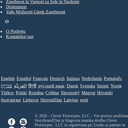
Zasebnost in Varnost za Šole in Študente
Dostopnost
Vaše Možnosti Glede Zasebnosti
O
O Podjetju
Kontaktiraj nas
English
Español
Français
Deutsch
Italiana
Nederlands
Português
עברית
العَرَبِيَّة
हिन्दी
ру́сский язы́к
Dansk
Svenska
Suomi
Norsk
Türkçe
Polski
Româna
Ceština
Slovenský
Magyar
Hrvatski
български
Lietuvos
Slovenščina
Latvijas
eesti
© 2026 - Clever Prototypes, LLC - Vse pravice pridržan
StoryboardThat je blagovna znamka družbe
Clever
Prototypes , LLC
in registrirana pri Uradu za patente in