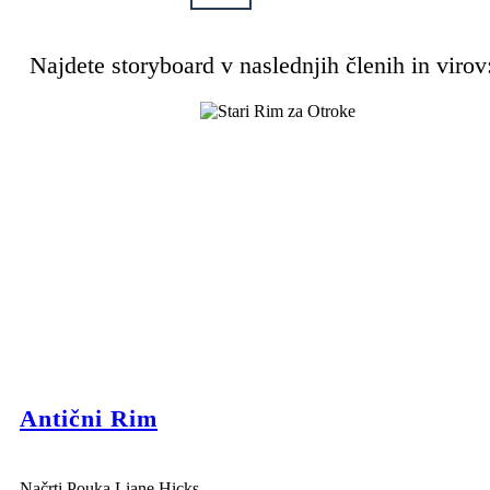
Najdete storyboard v naslednjih členih in virov
Antični Rim
Načrti Pouka Liane Hicks