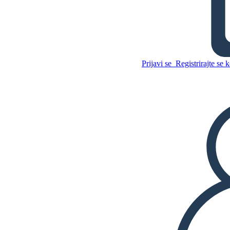
Vlada Starega Rima
Prijavi se
Registrirajte se k
Kopirajte to snemalno
knjigo
USTVARITE SNEMALNO
KNJIGO
Kopirajte to snemalno
knjigo
USTVARITE SNEMALNO
KNJIGO
PREDVAJANJE DIAPROJEKCIJE