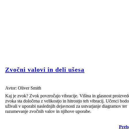
Zvočni valovi in deli ušesa
Avtor: Oliver Smith
Kaj je zvok? Zvok povzročajo vibracije. Višina in glasnost proizve
zvoka sta določena z velikostjo in hitrostjo teh vibracij. Učenci bodo
uživali v uporabi naslednjih dejavnosti za ustvarjanje diagramov ter
razumevanje zvočnih valov in njihove uporabe.
Prebe