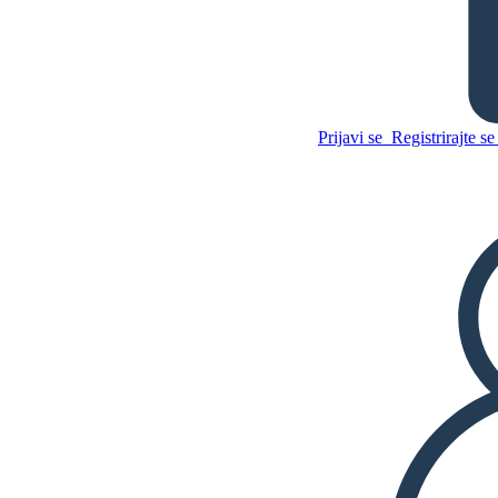
Zvočni Valovi
Kopirajte to snemalno
knjigo
Prijavi se
Registrirajte se 
USTVARITE SNEMALNO
KNJIGO
Kopirajte to snemalno
knjigo
USTVARITE SNEMALNO
KNJIGO
PREDVAJANJE DIAPROJEKCIJE
PREBERI MI