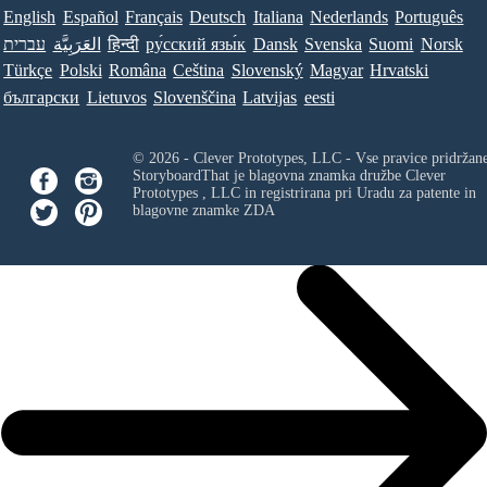
English
Español
Français
Deutsch
Italiana
Nederlands
Português
עברית
العَرَبِيَّة
हिन्दी
ру́сский язы́к
Dansk
Svenska
Suomi
Norsk
Türkçe
Polski
Româna
Ceština
Slovenský
Magyar
Hrvatski
български
Lietuvos
Slovenščina
Latvijas
eesti
© 2026 - Clever Prototypes, LLC - Vse pravice pridržan
StoryboardThat je blagovna znamka družbe
Clever
Prototypes , LLC
in registrirana pri Uradu za patente in
blagovne znamke ZDA