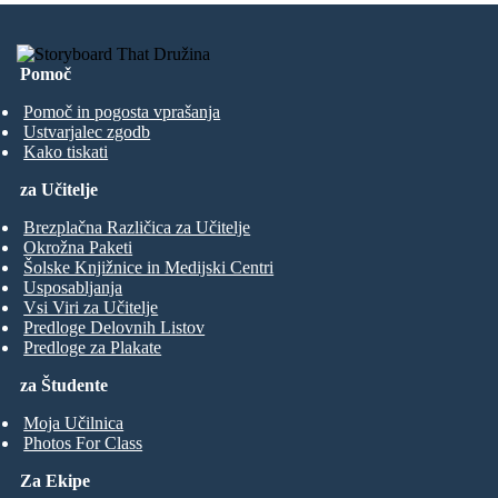
Pomoč
Pomoč in pogosta vprašanja
Ustvarjalec zgodb
Kako tiskati
za Učitelje
Brezplačna Različica za Učitelje
Okrožna Paketi
Šolske Knjižnice in Medijski Centri
Usposabljanja
Vsi Viri za Učitelje
Predloge Delovnih Listov
Predloge za Plakate
za Študente
Moja Učilnica
Photos For Class
Za Ekipe