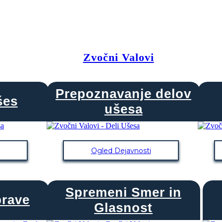
Zvočni Valovi
Prepoznavanje delov
šes
ušesa
Ogled Dejavnosti
Spremeni Smer in
prave
Glasnost