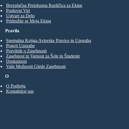
Brezplačna Preizkusna Različica za Ekipe
Poslovni Viri
Ustvari za Delo
Pridružite se Moja Ekipa
Pravila
Snemalna Knjiga Avtorske Pravice in Uporaba
Pogoji Uporabe
Pravilnik o Zasebnosti
Zasebnost in Varnost za Šole in Študente
Dostopnost
Vaše Možnosti Glede Zasebnosti
O
O Podjetju
Kontaktiraj nas