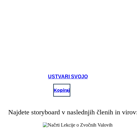
manjša igrišča.
Create your own at Storyboard That
USTVARI SVOJO
Kopiraj
Najdete storyboard v naslednjih členih in virov