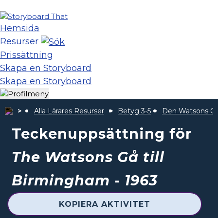
Hemsida
Resurser
Prissättning
Skapa en Storyboard
Skapa en Storyboard
Alla Lärares Resurser
Betyg 3-5
Den Watsons Gå 
Teckenuppsättning för
The Watsons Gå till
Birmingham - 1963
KOPIERA AKTIVITET