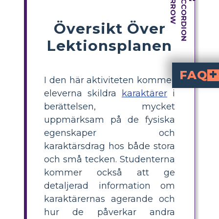
Översikt Över
Lektionsplanen
FAQ
I den här aktiviteten kommer
Kenny Watson, huvudpersonen i boken, tillsammans med sina sysk
Hur utvecklas Kennys karaktär genom hela his
Allt eftersom boken fortskrider upplever Kenny en betydande karaktärstillväxt. Hans medvetenhet om sin familj och världen omkring honom fördjupas, eftersom ha
Vilka är de viktigaste karaktärsdragen hos Byron?
Byron ses först som en äldre bror som är listig, upprorisk och grov. Det fi
eleverna skildra
karaktärer
i
berättelsen, mycket
uppmärksam på de fysiska
egenskaper och
karaktärsdrag hos både stora
och små tecken. Studenterna
kommer också att ge
detaljerad information om
karaktärernas agerande och
hur de påverkar andra