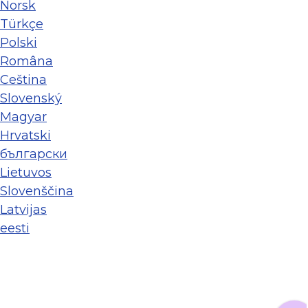
Norsk
Türkçe
Polski
Româna
Ceština
Slovenský
Magyar
Hrvatski
български
Lietuvos
Slovenščina
Latvijas
eesti