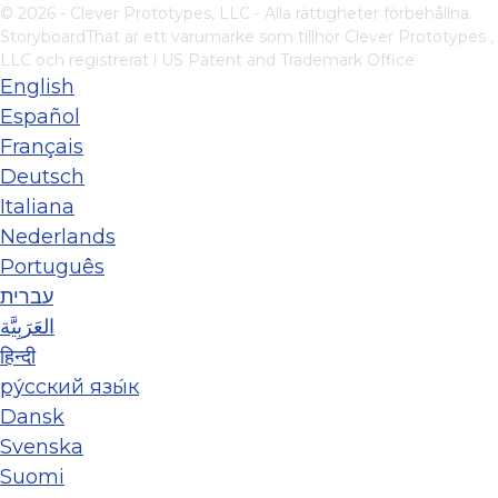
© 2026 - Clever Prototypes, LLC - Alla rättigheter förbehållna.
StoryboardThat är ett varumärke som tillhör
Clever Prototypes ,
LLC
och registrerat i US Patent and Trademark Office
English
Español
Français
Deutsch
Italiana
Nederlands
Português
עברית
العَرَبِيَّة
हिन्दी
ру́сский язы́к
Dansk
Svenska
Suomi