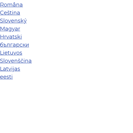
Româna
Ceština
Slovenský
Magyar
Hrvatski
български
Lietuvos
Slovenščina
Latvijas
eesti