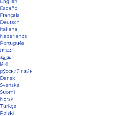
English
Español
Français
Deutsch
Italiana
Nederlands
Português
עברית
العَرَبِيَّة
हिन्दी
ру́сский язы́к
Dansk
Svenska
Suomi
Norsk
Türkçe
Polski