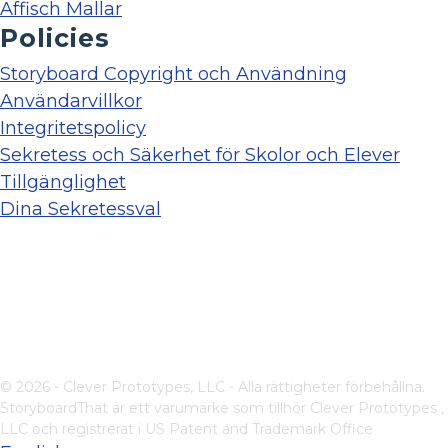
Affisch Mallar
Policies
Storyboard Copyright och Användning
Användarvillkor
Integritetspolicy
Sekretess och Säkerhet för Skolor och Elever
Tillgänglighet
Dina Sekretessval
© 2026 - Clever Prototypes, LLC - Alla rättigheter förbehållna.
StoryboardThat är ett varumärke som tillhör
Clever Prototypes ,
LLC
och registrerat i US Patent and Trademark Office