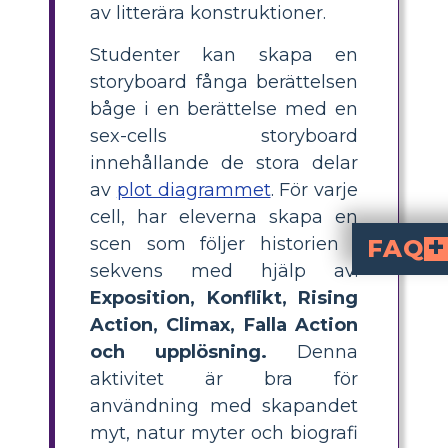
av litterära konstruktioner.
Studenter kan skapa en
storyboard fånga berättelsen
båge i en berättelse med en
sex-cells storyboard
innehållande de stora delar
av
plot diagrammet
. För varje
cell, har eleverna skapa en
scen som följer historien i
FAQ
sekvens med hjälp av:
Hur skapar man ett plotdiagram f
i sex delar: Exposition, Konflikt, Upptrappande handli
Vad är de viktigaste
är Exposition, Konflikt, Upptrappande handlin
Varför använda 
visuella och enga
för eleverna. De hjälper till att förstärka huvudplotthändelser,
Kan elever arbeta i 
individuellt, m
. Samarbete uppmuntrar till diskussion och o
Vad är några exempe
och berätte
som Persephone och Demeter eller Herkules' bedrifter.
Exposition, Konflikt, Rising
Action, Climax, Falla Action
och
upplösning.
Denna
aktivitet är bra för
användning med skapandet
myt, natur myter och biografi