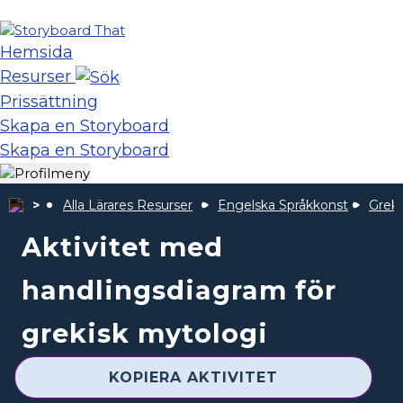
Hemsida
Resurser
Prissättning
Skapa en Storyboard
Skapa en Storyboard
Alla Lärares Resurser
Engelska Språkkonst
Greki
Aktivitet med
handlingsdiagram för
grekisk mytologi
KOPIERA AKTIVITET