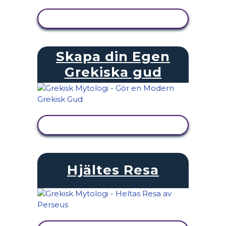
VISA AKTIVITET
Skapa din Egen
Grekiska gud
VISA AKTIVITET
Hjältes Resa