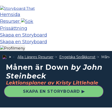
Hemsida
Resurser
Prissättning
Skapa en Storyboard
Skapa en Storyboard
Alla Lärares Resurser
Engelska Språkkonst
Måne
Månen är Down
by John
Steinbeck
Lektionsplaner av Kristy Littlehale
SKAPA EN STORYBOARD ▶