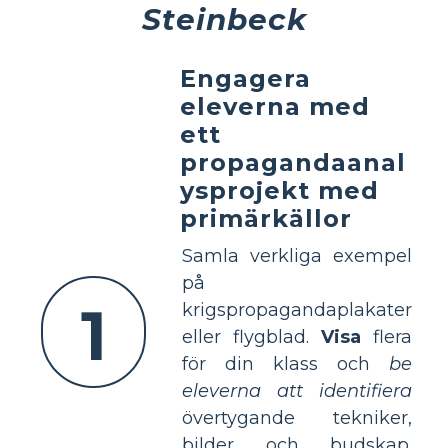
Steinbeck
Engagera
eleverna med
ett
propagandaanal
ysprojekt med
primärkällor
Samla verkliga exempel
på
1
krigspropagandaplakater
eller flygblad.
Visa
flera
för din klass och
be
eleverna att identifiera
övertygande tekniker,
bilder och budskap.