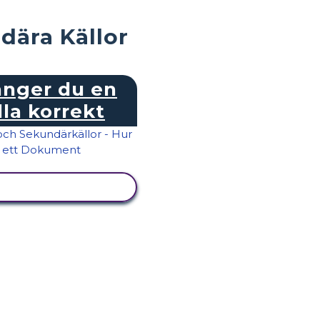
dära Källor
anger du en
lla korrekt
ISA AKTIVITET