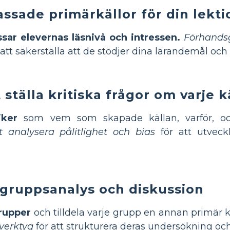
assade primärkällor för din lekti
sar elevernas läsnivå och intressen.
Förhandsg
 att säkerställa att de stödjer dina lärandemål 
 ställa kritiska frågor om varje k
iker
som vem som skapade källan, varför, och
 analysera pålitlighet och bias
för att utveckl
ågruppsanalys och diskussion
grupper
och tilldela varje grupp en annan primär k
verktyg
för att strukturera deras undersökning oc