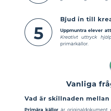
Bjud in till kr
5
Uppmuntra elever att
Kreativt uttryck hjäl
primärkällor.
Vanliga fr
Vad är skillnaden mellan 
Primära källor
är originaldokument e