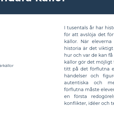
I tusentals år har his
för att avslöja det f
källor. När eleverna 
historia är det viktig
hur och var de kan få
källor gör det möjligt 
titt på det förflutna 
händelser och figur
autentiska och men
förflutna måste eleve
en första redogöre
konflikter, idéer och 