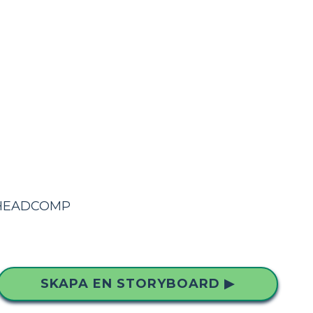
=HEADCOMP
SKAPA EN STORYBOARD ▶