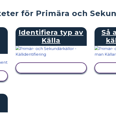
teter för Primära och Sekun
Identifiera typ av
Så 
Källa
kä
VISA AKTIVITET
V