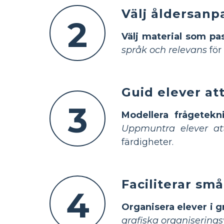
Välj åldersanp
2
Välj material som pas
språk och relevans
för
Guid elever att
3
Modellera frågetekn
Uppmuntra elever att
färdigheter.
Faciliterar sm
4
Organisera elever i 
grafiska organiserings