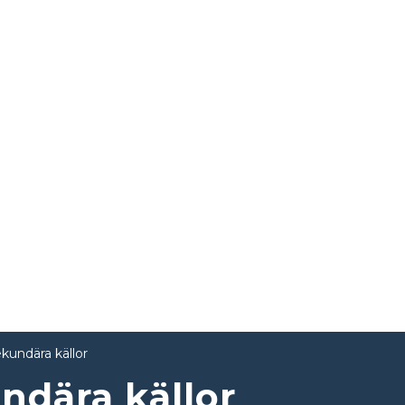
kundära källor
ndära källor