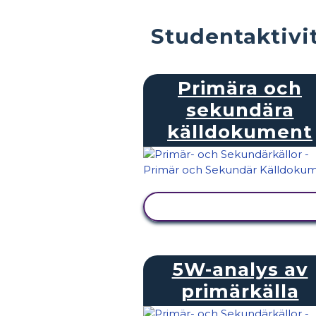
Studentaktivi
Primära och
sekundära
källdokument
VISA AKTIVITET
5W-analys av
primärkälla