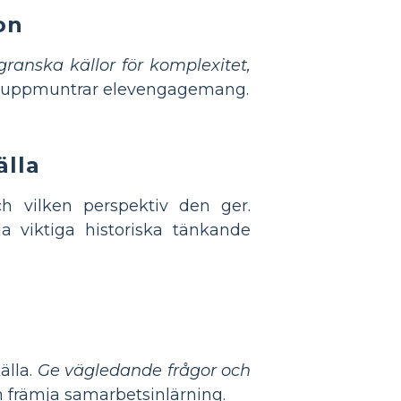
on
ranska källor för komplexitet,
och uppmuntrar elevengagemang.
älla
 vilken perspektiv den ger.
a viktiga historiska tänkande
älla.
Ge vägledande frågor och
h främja samarbetsinlärning.