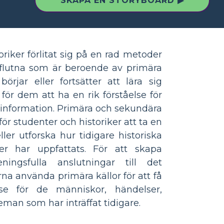
SKAPA EN STORYBOARD ▶
toriker förlitat sig på en rad metoder
örflutna som är beroende av primära
börjar eller fortsätter att lära sig
t för dem att ha en rik förståelse för
 information. Primära och sekundära
för studenter och historiker att ta en
eller utforska hur tidigare historiska
er har uppfattats. För att skapa
ingsfulla anslutningar till det
rna använda primära källor för att få
lse för de människor, händelser,
teman som har inträffat tidigare.