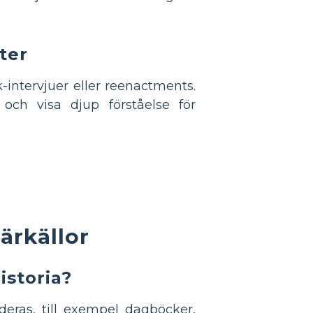
kter
intervjuer eller reenactments.
och visa djup förståelse för
ärkällor
istoria?
eras, till exempel dagböcker,