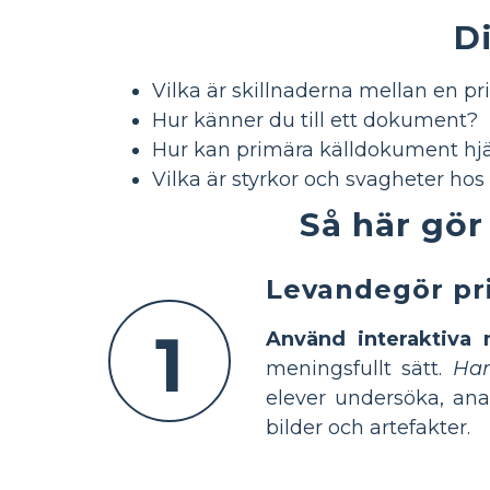
Di
Vilka är skillnaderna mellan en p
Hur känner du till ett dokument?
Hur kan primära källdokument hjälp
Vilka är styrkor och svagheter ho
Så här gör
Levandegör pr
1
Använd interaktiva
meningsfullt sätt.
Han
elever undersöka, ana
bilder och artefakter.