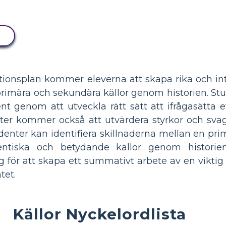
ktionsplan kommer eleverna att skapa rika och in
primära och sekundära källor genom historien. St
nt genom att utveckla rätt sätt att ifrågasätta 
udenter kommer också att utvärdera styrkor och sv
tudenter kan identifiera skillnaderna mellan en p
tiska och betydande källor genom historien.
 för att skapa ett summativt arbete av en viktig 
tet.
Källor Nyckelordlista