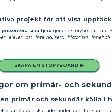
eativa projekt för att visa upptäc
 presentera sina fynd
genom storyboards, mock-
per elever att internalisera historiskt innehåll
SKAPA EN STORYBOARD ▶
ågor om primär- och sekund
en primär och sekundär källa i h
ller artefakter skapade under den tid som stud