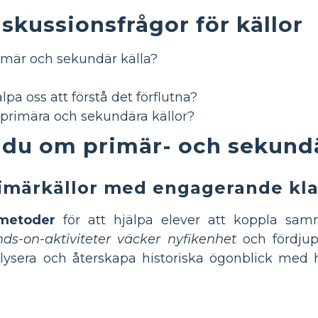
skussionsfrågor för källor
rimär och sekundär källa?
a oss att förstå det förflutna?
s primära och sekundära källor?
 du om primär- och sekundä
imärkällor med engagerande kla
 metoder
för att hjälpa elever att koppla sa
ds-on-aktiviteter väcker nyfikenhet
och fördjup
lysera och återskapa historiska ögonblick med 