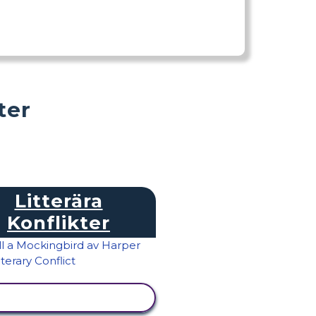
ter
Litterära
Konflikter
VISA AKTIVITET