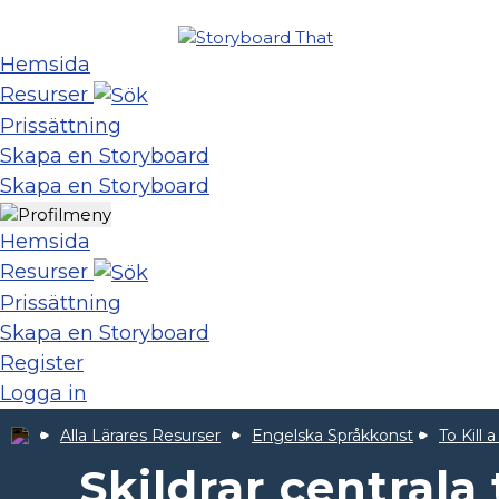
Hemsida
Resurser
Prissättning
Skapa en Storyboard
Skapa en Storyboard
Hemsida
Resurser
Prissättning
Skapa en Storyboard
Register
Logga in
Alla Lärares Resurser
Engelska Språkkonst
To Kill
Skildrar central