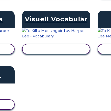
a
Visuell Vocabulär
VISA AKTIVITET
h