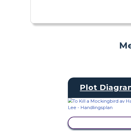
Me
Plot Diagr
VISA AKTIVITET