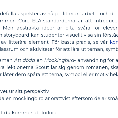
defulla aspekter av något litterärt arbete, och de
 Common Core ELA-standarderna är att introduce
 Men abstrakta idéer är ofta svåra för elever
 storyboard kan studenter visuellt visa sin förståe
v litterära element. För bästa praxis, se vår
kom
lassrum och aktiviteter för att lära ut teman, sym
 teman
Att döda en Mockingbird-
användning för at
 fyra lektionerna Scout lär sig genom romanen, s
r låter dem spåra ett tema, symbol eller motiv hel
ivet ur sitt perspektiv.
a en mockingbird är orättvist eftersom de är små 
tt du kommer att förlora.