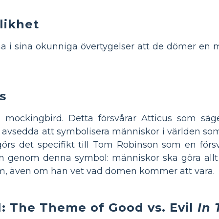
likhet
i sina okunniga övertygelser att de dömer en man
s
mockingbird. Detta försvårar Atticus som säg
är avsedda att symbolisera människor i världen so
görs det specifikt till Tom Robinson som en förs
ion genom denna symbol: människor ska göra all
om, även om han vet vad domen kommer att vara.
: The Theme of Good vs. Evil
In 