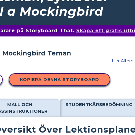
ll a Mockingbird
 lärare på Storyboard That.
Skapa ett gratis ut
Fler Altern
KOPIERA DENNA STORYBOARD
MALL OCH
STUDENTKÅRSBEDÖMNING
ASSINSTRUKTIONER
versikt Över Lektionsplan