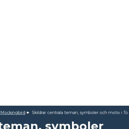
 a Mockingbird
Skildrar centrala teman, symboler och motiv i
To
a teman, symboler