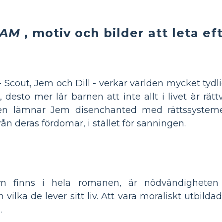
KAM
, motiv och bilder att leta ef
cout, Jem och Dill - verkar världen mycket tydlig
desto mer lär barnen att inte allt i livet är rät
gen lämnar Jem disenchanted med rättssysteme
n deras fördomar, i stället för sanningen.
som finns i hela romanen, är nödvändigheten
vilka de lever sitt liv. Att vara moraliskt utbilda
.