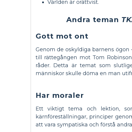
Världen är orättvist.
Andra teman
T
Gott mot ont
Genom de oskyldiga barnens ögon - S
till rättegången mot Tom Robinson, 
råder. Detta är temat som slutli
människor skulle döma en man utifrå
Har moraler
Ett viktigt tema och lektion, 
kärnföreställningar, principer genom 
att vara sympatiska och förstå andra