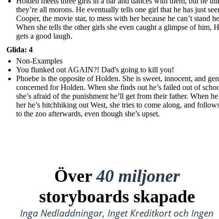
Holden meets three girls in a bar and dances with them, but he th
they’re all morons. He eventually tells one girl that he has just se
Cooper, the movie star, to mess with her because he can’t stand he
When she tells the other girls she even caught a glimpse of him, 
gets a good laugh.
Glida: 4
Non-Examples
You flunked out AGAIN?! Dad's going to kill you!
Phoebe is the opposite of Holden. She is sweet, innocent, and ge
concerned for Holden. When she finds out he’s failed out of schoo
she’s afraid of the punishment he’ll get from their father. When he 
her he’s hitchhiking out West, she tries to come along, and follow
to the zoo afterwards, even though she’s upset.
Över
40 miljoner
storyboards skapade
Inga Nedladdningar, Inget Kreditkort och Ingen