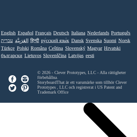
English
Español
Français
Deutsch
Italiana
Nederlands
Português
עברית
العَرَبِيَّة
हिन्दी
ру́сский язы́к
Dansk
Svenska
Suomi
Norsk
Türkçe
Polski
Româna
Ceština
Slovenský
Magyar
Hrvatski
български
Lietuvos
Slovenščina
Latvijas
eesti
© 2026 - Clever Prototypes, LLC - Alla rättigheter
förbehållna.
StoryboardThat är ett varumärke som tillhör
Clever
Prototypes , LLC
och registrerat i US Patent and
Trademark Office