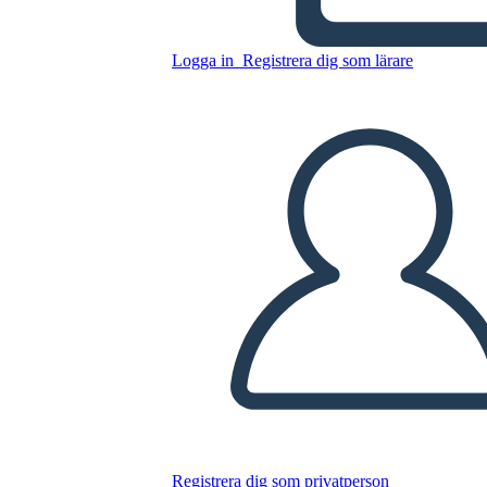
Logga in
Registrera dig som lärare
Catcher in the Rye Holden as
an Antihero
Kopiera denna storyboard
SKAPA EN STORYBOARD
SPELA UPP BILDSPEL
LÄS FÖR MIG
Registrera dig som privatperson