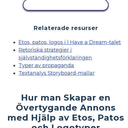
VISA AKTIVITET
Relaterade resurser
Etos, patos, logos i I Have a Dream-talet
Retoriska strategier i
självständighetsförklaringen
Typer av propaganda
Textanalys Storyboard-mallar
Hur man Skapar en
Övertygande Annons
med Hjälp av Etos, Patos
och Logotyper