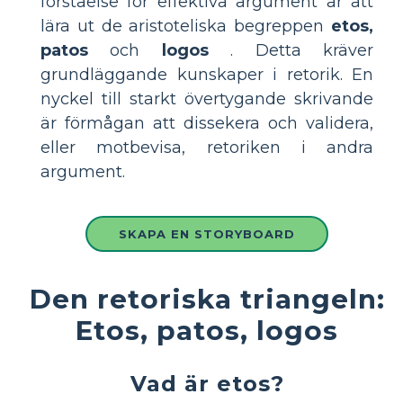
förståelse för effektiva argument är att
lära ut de aristoteliska begreppen
etos,
patos
och
logos
. Detta kräver
grundläggande kunskaper i retorik. En
nyckel till starkt övertygande skrivande
är förmågan att dissekera och validera,
eller motbevisa, retoriken i andra
argument.
SKAPA EN STORYBOARD
Den retoriska triangeln:
Etos, patos, logos
Vad är etos?