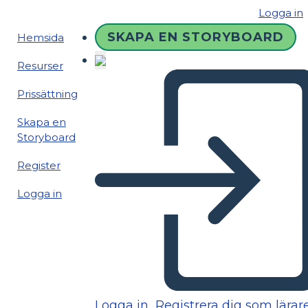
Logga in
SKAPA EN STORYBOARD
Hemsida
Resurser
Prissättning
Skapa en
Storyboard
Register
Logga in
Logga in
Registrera dig som lärar