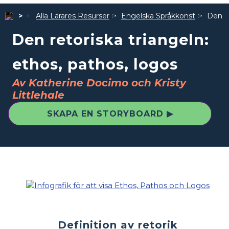
Alla Lärares Resurser
Engelska Språkkonst
Den re
Den retoriska triangeln:
ethos, pathos, logos
Av Katherine Docimo och Kristy
Littlehale
SKAPA EN STORYBOARD ▶
Definition av retorik