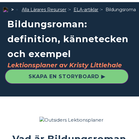
Alla Lärares Resurser
ELA-artiklar
Bildungsroman:
Bildungsroman:
definition, kännetecken
och exempel
Lektionsplaner av Kristy Littlehale
SKAPA EN STORYBOARD ▶
Vad är Bildungsroman-