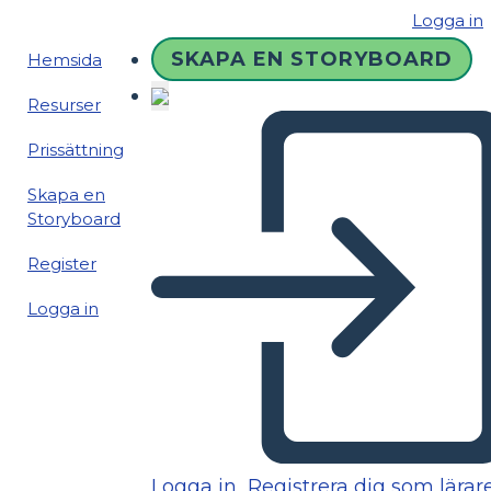
Logga in
SKAPA EN STORYBOARD
Hemsida
Resurser
Prissättning
Skapa en
Storyboard
Register
Logga in
Logga in
Registrera dig som lärar