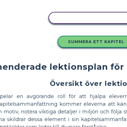
KOPIERA DENNA STORYBO
SUMMERA ETT KAPITEL
enderade lektionsplan för
Översikt över lekti
elar en avgörande roll för att hjälpa elevern
kapitelsammanfattning kommer eleverna att känn
 motiv, notera viktiga detaljer i miljön och föl
na skildrar dessa element i sin kapitelsammanf
upptäckter som leder till djupare förståelse.