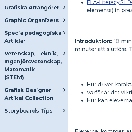
ELA-Literacy.SL.9-
Grafiska Arrangörer
elements) in pre
Graphic Organizers
Specialpedagogiska
Artiklar
Introduktion:
10 minu
minuter att slutföra.
Vetenskap, Teknik,
Ingenjörsvetenskap,
Matematik
(STEM)
Hur driver karak
Grafisk Designer
Varför är det vik
Artikel Collection
Hur kan eleverna 
Storyboards Tips
Eleverna kommer att