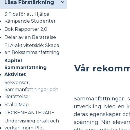
Läsa Förstärkning
3 Tips för att Hjälpa
Kämpande Studenter
Bok Rapporter 2,0
Delar av en Berättelse
ELA-aktivitetsidé: Skapa
en Boksammanfattning
Kapitel
Vår rekomm
Sammanfattning
Aktivitet
Sekvenser,
Sammanfattningar och
Berättelser
Sammanfattningar sp
Ställa Map
utveckling. Med en 
TECKENHANTERARE
deras egenskaper och
Undervisning orsak och
spänning. När elever
verkan inom Plot
ofta göra kritiska läs