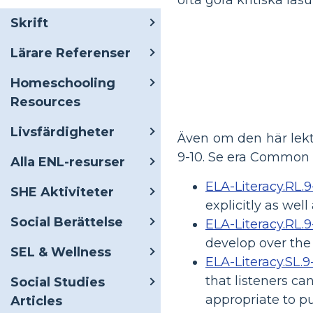
Skrift
Lärare Referenser
Homeschooling
Resources
Livsfärdigheter
Även om den här lekt
9-10. Se era Common C
Alla ENL-resurser
ELA-Literacy.RL.9-
SHE Aktiviteter
explicitly as wel
Social Berättelse
ELA-Literacy.RL.9
develop over the 
SEL & Wellness
ELA-Literacy.SL.9
that listeners ca
Social Studies
appropriate to p
Articles