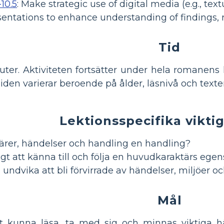
10.5
:
Make strategic use of digital media (e.g., text
sentations to enhance understanding of findings, 
Tid
ter. Aktiviteten fortsätter under hela romanens l
 Tiden varierar beroende på ålder, läsnivå och text
Lektionsspecifika vikti
tärer, händelser och handling en handling?
tigt att känna till och följa en huvudkaraktärs eg
undvika att bli förvirrade av händelser, miljöer o
Mål
 kunna läsa, ta med sig och minnas viktiga hän