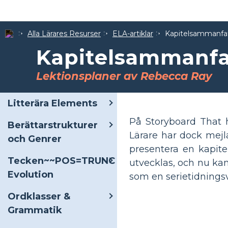
Alla Lärares Resurser
ELA-artiklar
Kapitelsammanfat
Kapitelsammanfat
Lektionsplaner av Rebecca Ray
Litterära Elements
På Storyboard That h
Berättarstrukturer
Lärare har dock mejl
och Genrer
presentera en kapite
Tecken~~POS=TRUNC
utvecklas, och nu kan
Evolution
som en serietidnings
Ordklasser &
Grammatik