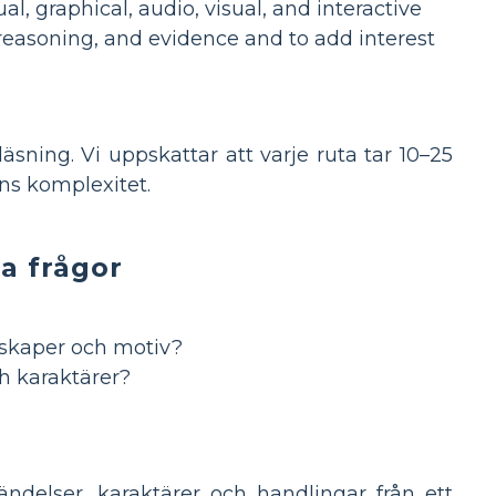
ual, graphical, audio, visual, and interactive
reasoning, and evidence and to add interest
äsning. Vi uppskattar att varje ruta tar 10–25
ens komplexitet.
ga frågor
enskaper och motiv?
ch karaktärer?
delser, karaktärer och handlingar från ett