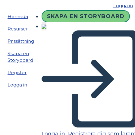
Logga in
SKAPA EN STORYBOARD
Hemsida
Resurser
Prissättning
Skapa en
Storyboard
Register
Logga in
Logga in
Registrera dig som lärar