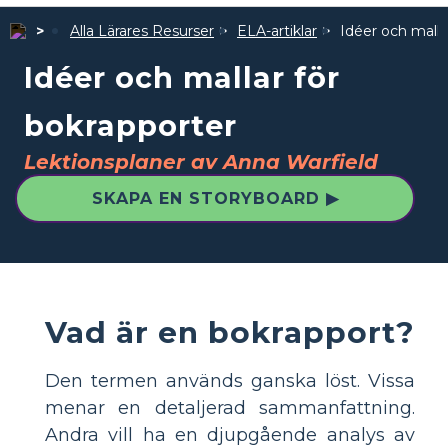
Alla Lärares Resurser
ELA-artiklar
Idéer och malla
Idéer och mallar för
bokrapporter
Lektionsplaner av Anna Warfield
SKAPA EN STORYBOARD ▶
Vad är en bokrapport?
Den termen används ganska löst. Vissa
menar en detaljerad sammanfattning.
Andra vill ha en djupgående analys av