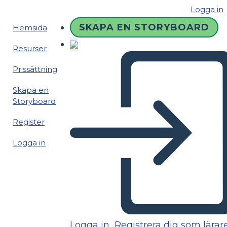
Logga in
SKAPA EN STORYBOARD
Hemsida
Resurser
Prissättning
Skapa en
Storyboard
Register
Logga in
Logga in
Registrera dig som lärar