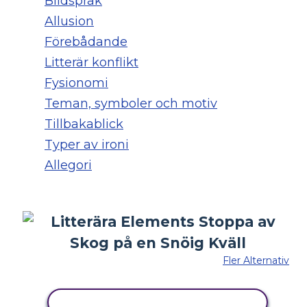
Bildspråk
Allusion
Förebådande
Litterär konflikt
Fysionomi
Teman, symboler och motiv
Tillbakablick
Typer av ironi
Allegori
Fler Alternativ
KOPIERA DENNA STORYBOARD