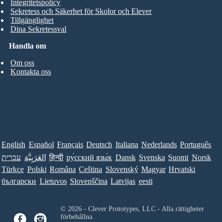
Integritetspolicy
Sekretess och Säkerhet för Skolor och Elever
Tillgänglighet
Dina Sekretessval
Handla om
Om oss
Kontakta oss
English
Español
Français
Deutsch
Italiana
Nederlands
Português
עברית
العَرَبِيَّة
हिन्दी
ру́сский язы́к
Dansk
Svenska
Suomi
Norsk
Türkçe
Polski
Româna
Ceština
Slovenský
Magyar
Hrvatski
български
Lietuvos
Slovenščina
Latvijas
eesti
© 2026 - Clever Prototypes, LLC - Alla rättigheter
förbehållna.