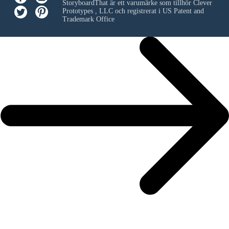
StoryboardThat är ett varumärke som tillhör
Clever
Prototypes , LLC
och registrerat i US Patent and
Trademark Office