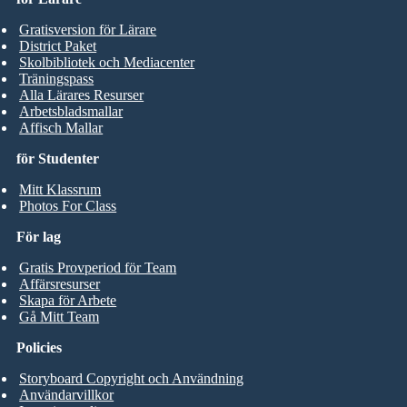
Gratisversion för Lärare
District Paket
Skolbibliotek och Mediacenter
Träningspass
Alla Lärares Resurser
Arbetsbladsmallar
Affisch Mallar
för Studenter
Mitt Klassrum
Photos For Class
För lag
Gratis Provperiod för Team
Affärsresurser
Skapa för Arbete
Gå Mitt Team
Policies
Storyboard Copyright och Användning
Användarvillkor