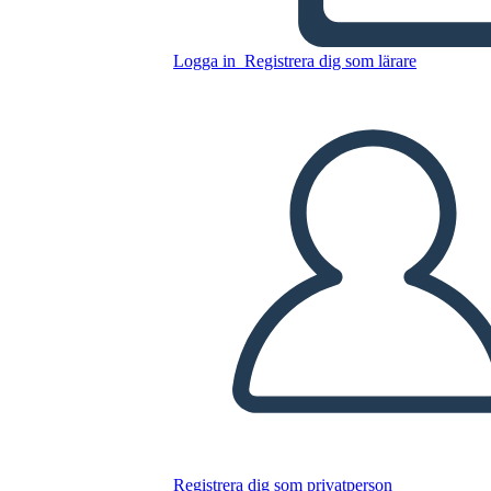
Logga in
Registrera dig som lärare
Kännetecken för en Klassisk
Hjälte - Blad
Kopiera denna storyboard
SKAPA EN STORYBOARD
SPELA UPP BILDSPEL
LÄS FÖR MIG
Registrera dig som privatperson