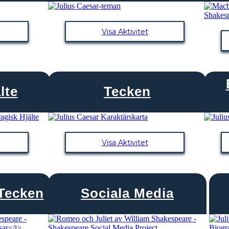
Visa Aktivitet
lte
Tecken
Visa Aktivitet
 Tecken
Sociala Media