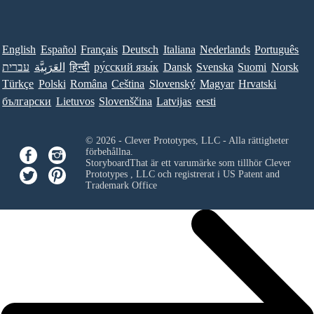
English
Español
Français
Deutsch
Italiana
Nederlands
Português
עברית
العَرَبِيَّة
हिन्दी
ру́сский язы́к
Dansk
Svenska
Suomi
Norsk
Türkçe
Polski
Româna
Ceština
Slovenský
Magyar
Hrvatski
български
Lietuvos
Slovenščina
Latvijas
eesti
© 2026 - Clever Prototypes, LLC - Alla rättigheter
förbehållna.
StoryboardThat är ett varumärke som tillhör
Clever
Prototypes , LLC
och registrerat i US Patent and
Trademark Office