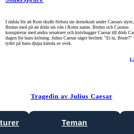
I rädsla för att Rom skulle förlora sin demokrati under Caesars styre,
Brutus med på att döda sin vän i Roms namn. Brutus och Cassius
konspirerar med andra senatorer och knivhugger Caesar till döds Ca
dagen för hans kröning. Julius Caesar säger berömt: "Et tu, Brute?" 
tyder på hans djupa känsla av svek.
L
Tragedin av Julius Caesar
turer
Teman