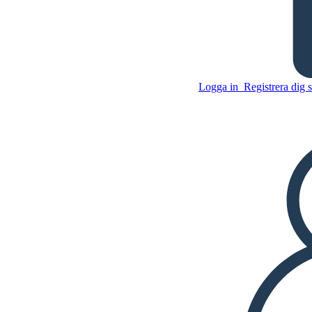
Tragedin av Julius Caesar
Theme
Logga in
Registrera dig 
Kopiera denna storyboard
SKAPA EN STORYBOARD
Kopiera denna storyboard
SKAPA EN STORYBOARD
SPELA UPP BILDSPEL
LÄS FÖR MIG