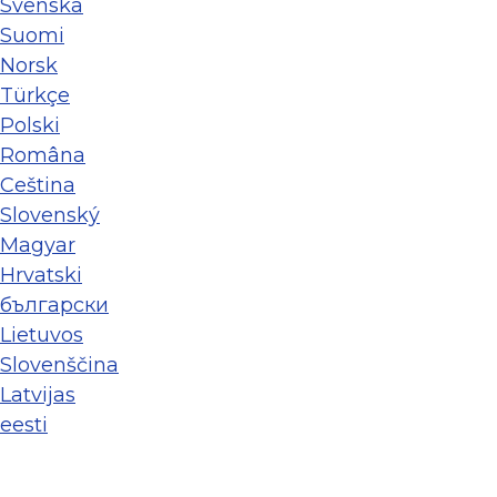
Svenska
Suomi
Norsk
Türkçe
Polski
Româna
Ceština
Slovenský
Magyar
Hrvatski
български
Lietuvos
Slovenščina
Latvijas
eesti