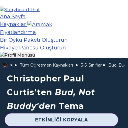
Ana Sayfa
Kaynaklar
Fiyatlandırma
Bir Öykü Paketi Oluşturun
Hikaye Panosu Oluşturun
Tüm Öğretmen Kaynakları
3-5. Sınıflar
Bud, Bud
Christopher Paul
Curtis'ten
Bud, Not
Buddy'den
Tema
ETKINLIĞI KOPYALA