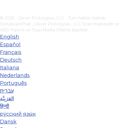
© 2026 - Clever Prototypes, LLC - Tüm hakları Saklıdır.
StoryboardThat ,
Clever Prototypes , LLC
ticari markasıdır ve
ABD Patent ve Ticari Marka Ofisi'ne kayıtlıdır.
English
Español
Français
Deutsch
Italiana
Nederlands
Português
עברית
العَرَبِيَّة
हिन्दी
ру́сский язы́к
Dansk