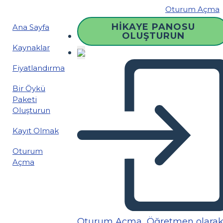
Oturum Açma
HIKAYE PANOSU
Ana Sayfa
OLUŞTURUN
Kaynaklar
Fiyatlandırma
Bir Öykü
Paketi
Oluşturun
Kayıt Olmak
Oturum
Açma
Oturum Açma
Öğretmen olara