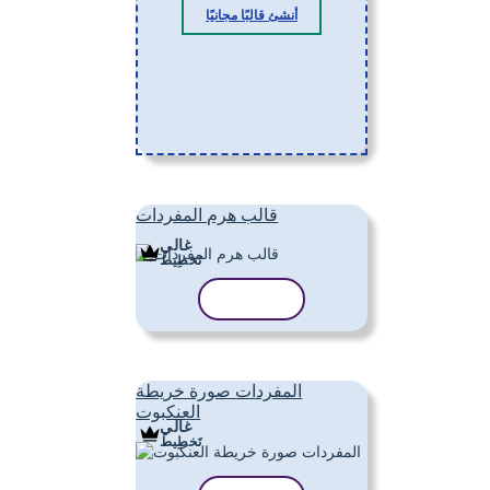
أنشئ قالبًا مجانيًا
قالب هرم المفردات
غالي
تَخطِيط
نسخ القالب
المفردات صورة خريطة
العنكبوت
غالي
تَخطِيط