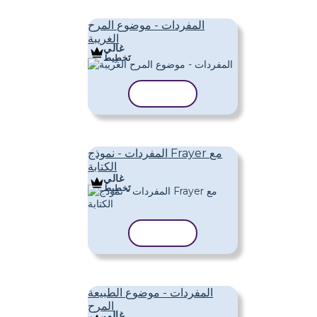
المفردات - موضوع المرح
الغريبة
غالي
تَخطِيط
نسخ القالب
المفردات - نموذج Frayer مع
الكتابة
غالي
تَخطِيط
نسخ القالب
المفردات - موضوع الطبيعة
المرح
غالي