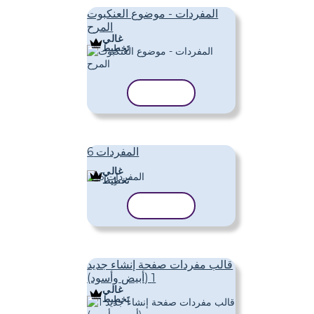
المفردات - موضوع العنكبوت
المرح
غالي
تَخطِيط
نسخ القالب
المفردات 6
غالي
تَخطِيط
نسخ القالب
قالب مفردات صفحة إنشاء جديد
1 (أبيض وأسود)
غالي
تَخطِيط