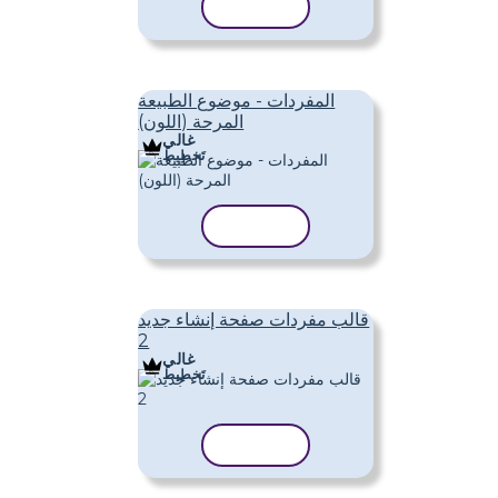
نسخ القالب
المفردات - موضوع الطبيعة
المرحة (اللون)
غالي
تَخطِيط
نسخ القالب
قالب مفردات صفحة إنشاء جديد
2
غالي
تَخطِيط
نسخ القالب