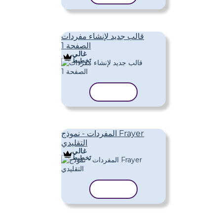
قالب جديد لإنشاء مفردات
الصفحة 1
غالي
تَخطِيط
نسخ القالب
المفردات - نموذج Frayer
التقليدي
غالي
تَخطِيط
نسخ القالب