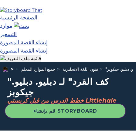
الصفحة الرئيسية
موارد
التسعير
إنشاء القصة المصورة
إنشاء القصة المصورة
يو. دبليو. جيكوبز
فنون اللغة الانجليزية
جميع الموارد المعلم
"كف القرد" لـ دبليو. دبليو.
جيكوبز
خطط الدرس من قبل كريستي Littlehale
قم بإنشاء STORYBOARD