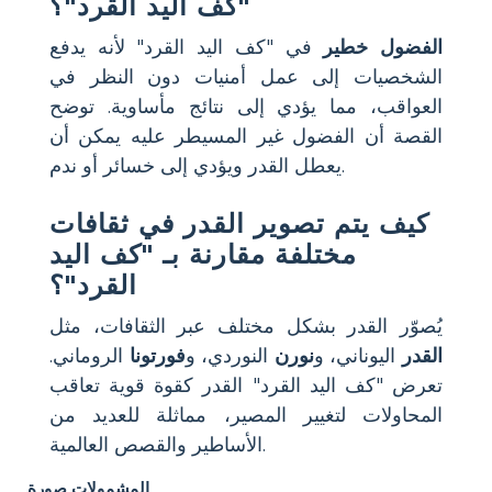
"كف اليد القرد"؟
الفضول خطير
في "كف اليد القرد" لأنه يدفع
الشخصيات إلى عمل أمنيات دون النظر في
العواقب، مما يؤدي إلى نتائج مأساوية. توضح
القصة أن الفضول غير المسيطر عليه يمكن أن
يعطل القدر ويؤدي إلى خسائر أو ندم.
كيف يتم تصوير القدر في ثقافات
مختلفة مقارنة بـ "كف اليد
القرد"؟
يُصوّر القدر بشكل مختلف عبر الثقافات، مثل
القدر
اليوناني، و
نورن
النوردي، و
فورتونا
الروماني.
تعرض "كف اليد القرد" القدر كقوة قوية تعاقب
المحاولات لتغيير المصير، مماثلة للعديد من
الأساطير والقصص العالمية.
المشمولات صورة