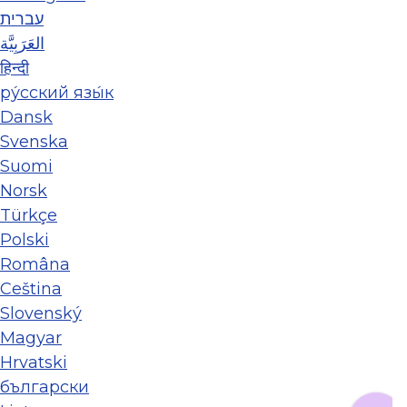
עברית
العَرَبِيَّة
हिन्दी
ру́сский язы́к
Dansk
Svenska
Suomi
Norsk
Türkçe
Polski
Româna
Ceština
Slovenský
Magyar
Hrvatski
български