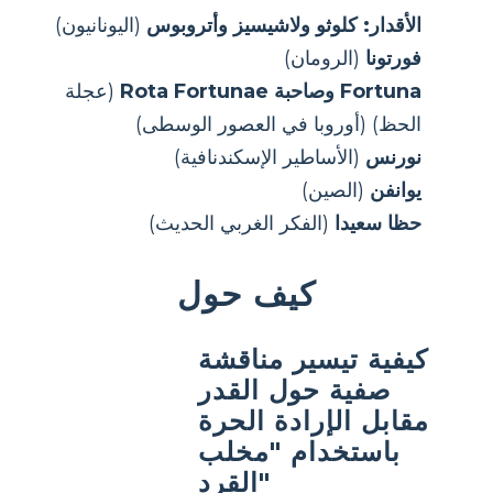
الأقدار: كلوثو ولاشيسيز وأتروبوس
(اليونانيون)
فورتونا
(الرومان)
Fortuna وصاحبة Rota Fortunae
(عجلة
الحظ) (أوروبا في العصور الوسطى)
نورنس
(الأساطير الإسكندنافية)
يوانفن
(الصين)
حظا سعيدا
(الفكر الغربي الحديث)
كيف حول
كيفية تيسير مناقشة
صفية حول القدر
مقابل الإرادة الحرة
باستخدام "مخلب
القرد"