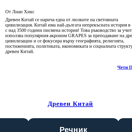
От Лиан Хикс
Древен Китай се нарича една от люлките на световната
цивилизация. Китай има най-дългата непрекъсната история в 
с над 3500 години писмена история! Това ръководство за учи
използва популярния акроним GRAPES за преподаване на др
цивилизации и се фокусира върху географията, религията,
постиженията, политиката, икономиката и социалната структ
древен Китай.
Чети 
Древен Китай
Речник