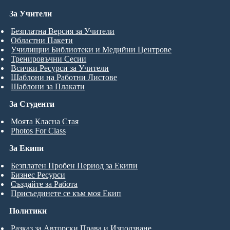
За Учители
Безплатна Версия за Учители
Областни Пакети
Училищни Библиотеки и Медийни Центрове
Тренировъчни Сесии
Всички Ресурси за Учители
Шаблони на Работни Листове
Шаблони за Плакати
За Студенти
Моята Класна Стая
Photos For Class
За Екипи
Безплатен Пробен Период за Екипи
Бизнес Ресурси
Създайте за Работа
Присъединете се към моя Екип
Политики
Разказ за Авторски Права и Използване