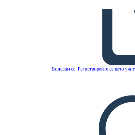
Икономика на Древен
Китай
Копирайте този
Storyboard
Вписвам се
Регистрирайте се като учит
СЪЗДАЙТЕ СЦЕНАРИЙ
Копирайте този
Storyboard
СЪЗДАЙТЕ СЦЕНАРИЙ
ПУСКАНЕ НА СЛАЙДШОУ