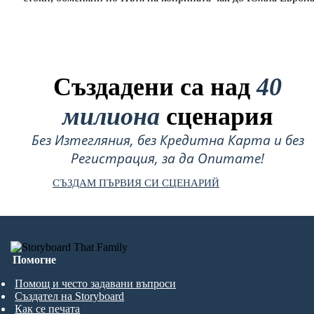
Създадени са над
40
милиона
сценария
Без Изтегляния, без Кредитна Карта и без
Регистрация, за да Опитате!
СЪЗДАМ ПЪРВИЯ СИ СЦЕНАРИЙ
Помогне
Помощ и често задавани въпроси
Създател на Storyboard
Как се печата