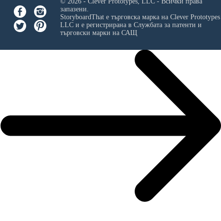
© 2026 - Clever Prototypes, LLC - Всички права
запазени.
StoryboardThat е търговска марка на
Clever Prototypes
LLC
и е регистрирана в Службата за патенти и
търговски марки на САЩ