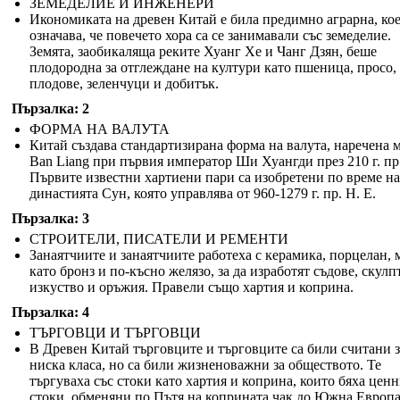
ЗЕМЕДЕЛИЕ И ИНЖЕНЕРИ
Икономиката на древен Китай е била предимно аграрна, ко
означава, че повечето хора са се занимавали със земеделие.
Земята, заобикаляща реките Хуанг Хе и Чанг Дзян, беше
плодородна за отглеждане на култури като пшеница, просо, 
плодове, зеленчуци и добитък.
Пързалка: 2
ФОРМА НА ВАЛУТА
Китай създава стандартизирана форма на валута, наречена 
Ban Liang при първия император Ши Хуангди през 210 г. пр.
Първите известни хартиени пари са изобретени по време на
династията Сун, която управлява от 960-1279 г. пр. Н. Е.
Пързалка: 3
СТРОИТЕЛИ, ПИСАТЕЛИ И РЕМЕНТИ
Занаятчиите и занаятчиите работеха с керамика, порцелан, 
като бронз и по-късно желязо, за да изработят съдове, скулп
изкуство и оръжия. Правели също хартия и коприна.
Пързалка: 4
ТЪРГОВЦИ И ТЪРГОВЦИ
В Древен Китай търговците и търговците са били считани з
ниска класа, но са били жизненоважни за обществото. Те
търгуваха със стоки като хартия и коприна, които бяха цен
стоки, обменяни по Пътя на коприната чак до Южна Европа