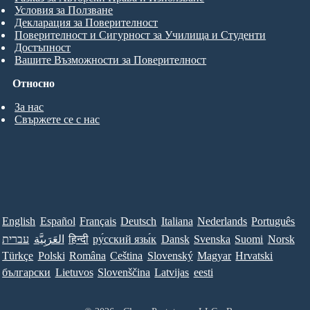
Условия за Ползване
Декларация за Поверителност
Поверителност и Сигурност за Училища и Студенти
Достъпност
Вашите Възможности за Поверителност
Относно
За нас
Свържете се с нас
English
Español
Français
Deutsch
Italiana
Nederlands
Português
עברית
العَرَبِيَّة
हिन्दी
ру́сский язы́к
Dansk
Svenska
Suomi
Norsk
Türkçe
Polski
Româna
Ceština
Slovenský
Magyar
Hrvatski
български
Lietuvos
Slovenščina
Latvijas
eesti