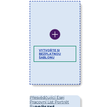
VYTVOŘTE SI
BEZPLATNOU
ŠABLONU
Přesvědčující Esej
Pracovní List Portrét
Barva 7
POJISTNÉ