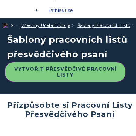
Přihlásit se
Všechny Učební Zdroje
Šablony Pracovních Listů
Šablony pracovních listů
přesvědčivého psaní
VYTVOŘIT PŘESVĚDČIVÉ PRACOVNÍ
LISTY
Přizpůsobte si Pracovní Listy
Přesvědčivého Psaní