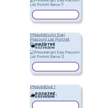
KOPÍROVAT ŠABLONU
Přesvědčující Esej
Pracovní List Portrét
Barva 12
POJISTNÉ
ROZVRŽENÍ
KOPÍROVAT ŠABLONU
Přesvědčivé 1
POJISTNÉ
ROZVRŽENÍ
KOPÍROVAT ŠABLONU