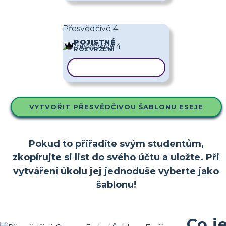
Přesvědčivé 4
POJISTNÉ
ROZVRŽENÍ
KOPÍROVAT ŠABLONU
VYTVOŘIT PŘESVĚDČIVOU ŠABLONU ESEJE
Pokud to přiřadíte svým studentům,
zkopírujte si list do svého účtu a uložte. Při
vytváření úkolu jej jednoduše vyberte jako
šablonu!
Co j