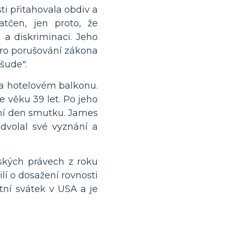
i přitahovala obdiv a
tčen, jen proto, že
 a diskriminaci. Jeho
pro porušování zákona
šude".
na hotelovém balkonu.
 věku 39 let. Po jeho
dní den smutku. James
odvolal své vyznání a
ských právech z roku
ilí o dosažení rovnosti
tní svátek v USA a je