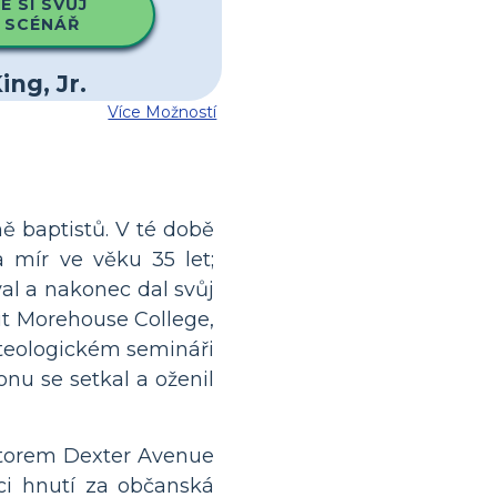
 SI SVŮJ
 SCÉNÁŘ
Více Možností
ně baptistů. V té době
 mír ve věku 35 let;
al a nakonec dal svůj
vit Morehouse College,
m teologickém semináři
nu se setkal a oženil
astorem Dexter Avenue
ci hnutí za občanská