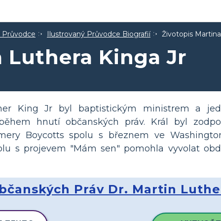
ý Průvodce
Ilustrovaný Průvodce Biografií
Životopis Martina
a Luthera Kinga Jr
her King Jr byl baptistickým ministrem a jed
ů během hnutí občanských práv. Král byl zodp
ery Boycotts spolu s březnem ve Washington
 spolu s projevem "Mám sen" pomohla vyvolat obd
čanských Práv Dr. Martin Luther