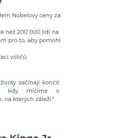
y
telem Nobelovy ceny za
 než 200 000 lidí na
m pro to, aby pomohl
aci voličů.
životy začínají končit
, kdy mlčíme o
, na kterých záleží."
a Kinga Jr.