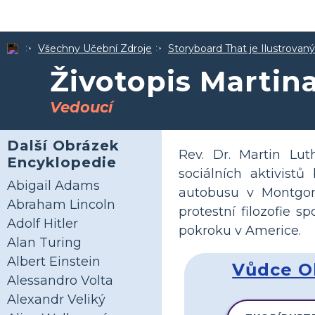
Všechny Učební Zdroje
Storyboard That je Ilustrovan
Životopis Martin
Vedoucí
Další Obrázek
Rev. Dr. Martin Lut
Encyklopedie
sociálních aktivist
Abigail Adams
autobusu v Montgom
Abraham Lincoln
protestní filozofie
Adolf Hitler
pokroku v Americe.
Alan Turing
Albert Einstein
Vůdce Ob
Alessandro Volta
Alexandr Veliký