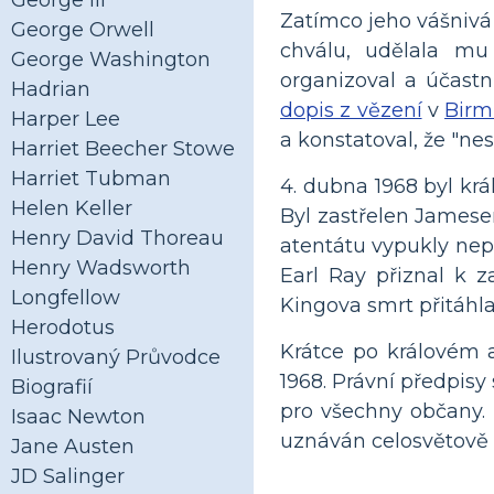
George III
Zatímco jeho vášnivá
George Orwell
chválu, udělala mu 
George Washington
organizoval a účastn
Hadrian
dopis z vězení
v
Bir
Harper Lee
a konstatoval, že "ne
Harriet Beecher Stowe
Harriet Tubman
4. dubna 1968 byl kr
Helen Keller
Byl zastřelen Jamese
Henry David Thoreau
atentátu vypukly nep
Henry Wadsworth
Earl Ray přiznal k z
Longfellow
Kingova smrt přitáhla
Herodotus
Krátce po královém 
Ilustrovaný Průvodce
1968. Právní předpisy 
Biografií
pro všechny občany. 
Isaac Newton
uznáván celosvětově v
Jane Austen
JD Salinger