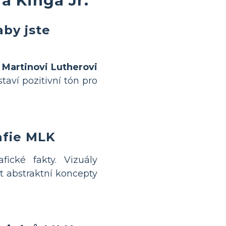
aby jste
o
Martinovi Lutherovi
taví pozitivní tón pro
rafie MLK
ické fakty. Vizuály
t abstraktní koncepty