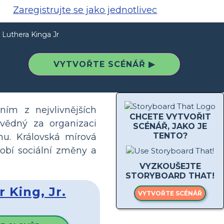
Zaregistrujte se jako jednotlivec
 Luthera Kinga Jr
VYTVOŘTE SCÉNÁŘ ▶
ním z nejvlivnějších
CHCETE VYTVOŘIT
ovědný za organizaci
SCÉNÁŘ, JAKO JE
TENTO?
u. Královská mírová
obí sociální změny a
VYZKOUŠEJTE
STORYBOARD THAT!
 King, Jr.
VYTVOŘTE SCÉNÁŘ