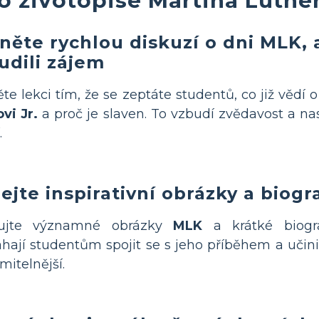
něte rychlou diskuzí o dni MLK, 
udili zájem
te lekci tím, že se zeptáte studentů, co již vědí 
vi Jr.
a proč je slaven. To vzbudí zvědavost a nas
.
lejte inspirativní obrázky a biog
ujte významné obrázky
MLK
a krátké biograf
ají studentům spojit se s jeho příběhem a učini
mitelnější.