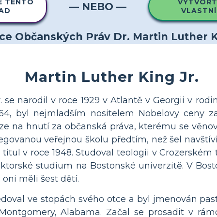
E TENTO
VYTVOŘTE
— NEBO —
LAD
VLASTNÍ
Martin Luther King Jr.
. se narodil v roce 1929 v Atlantě v Georgii v rodi
1964, byl nejmladším nositelem Nobelovy ceny za
ze na hnutí za občanská práva, kterému se věnov
gregovanou veřejnou školu předtím, než šel navští
 titul v roce 1948. Studoval teologii v Crozerské
oktorské studium na Bostonské univerzitě. V Bosto
oni měli šest dětí.
ledoval ve stopách svého otce a byl jmenován p
v Montgomery, Alabama. Začal se prosadit v rám