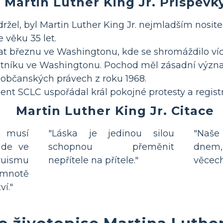
Martin Luther King Jr. Příspěvk
bdržel, byl Martin Luther King Jr. nejmladším nosi
e věku 35 let.
 březnu ve Washingtonu, kde se shromáždilo více
tníku ve Washingtonu. Pochod měl zásadní význa
 občanských právech z roku 1968.
ent SCLC uspořádal král pokojné protesty a registr
Martin Luther King Jr. Citace
 musí
"Láska je jedinou silou
"Naše 
jde ve
schopnou přeměnit
dnem
ruismu
nepřítele na přítele."
věcech
notě
í."
 o životopise Martina Luther