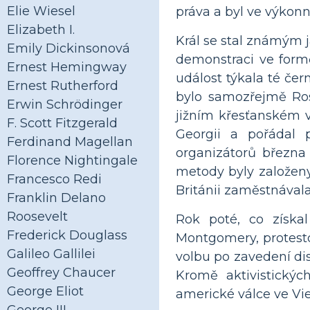
Elie Wiesel
práva a byl ve výkonn
Elizabeth I.
Král se stal známým 
Emily Dickinsonová
demonstraci ve form
Ernest Hemingway
událost týkala té čer
Ernest Rutherford
bylo samozřejmě Ros
Erwin Schrödinger
jižním křesťanském v
F. Scott Fitzgerald
Georgii a pořádal
Ferdinand Magellan
organizátorů března
Florence Nightingale
metody byly založeny
Francesco Redi
Británii zaměstnával
Franklin Delano
Roosevelt
Rok poté, co získa
Frederick Douglass
Montgomery, protest
Galileo Gallilei
volbu po zavedení di
Geoffrey Chaucer
Kromě aktivistickýc
George Eliot
americké válce ve Vi