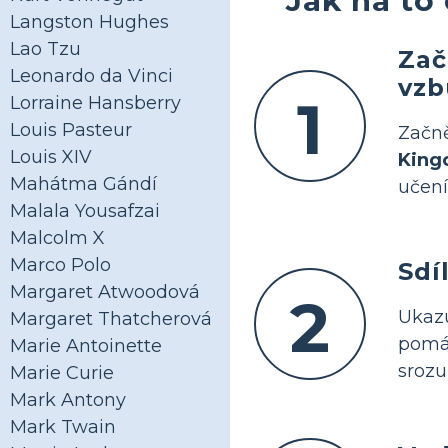
Langston Hughes
Lao Tzu
Zač
Leonardo da Vinci
vzb
1
Lorraine Hansberry
Louis Pasteur
Začně
Louis XIV
Kingo
Mahátma Gándí
učení
Malala Yousafzai
Malcolm X
Marco Polo
Sdí
Margaret Atwoodová
2
Ukaz
Margaret Thatcherová
pomáh
Marie Antoinette
srozu
Marie Curie
Mark Antony
Mark Twain