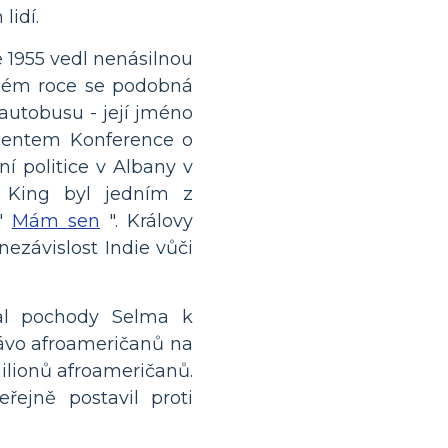
lidí.
 1955 vedl nenásilnou
ném roce se podobná
 autobusu - její jméno
dentem Konference o
í politice v Albany v
 King byl jedním z
 "
Mám sen
". Královy
ezávislost Indie vůči
dal pochody Selma k
ávo afroameričanů na
ilionů afroameričanů.
řejně postavil proti