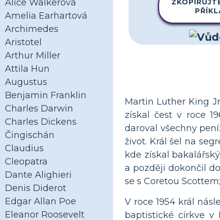
Alice Walkerová
ZKOPÍRUJT
PŘÍK
Amelia Earhartová
Archimedes
Aristotel
Arthur Miller
Attila Hun
Augustus
Benjamin Franklin
Martin Luther King Jr
Charles Darwin
získal čest v roce 
Charles Dickens
daroval všechny pení
Čingischán
život. Král šel na se
Claudius
kde získal bakalářský
Cleopatra
a později dokončil d
Dante Alighieri
se s Coretou Scottem; 
Denis Diderot
Edgar Allan Poe
V roce 1954 král nás
Eleanor Roosevelt
baptistické církve 