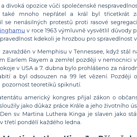
 a divoká opozice vůči společenské nespravedlnost
také mnoho nepřátel a král byl třicetkrát za
il se nenásilných protestů proti rasové segregaci
minghamu
v roce 1963 výmluvně vysvětlil důvody 
spravedlnost kdekoli je hrozbou pro spravedlnost v
ál zavražděn v Memphisu v Tennessee, když stál 
m Earlem Rayem a zemřel později v nemocnici ve
okoje v USA a 7. dubna bylo prohlášeno za náro
abití a byl odsouzen na 99 let vězení. Později 
 pozornost teoretiků spiknutí.
atentátu americký kongres přijal zákon o občan
sloužily jako důkaz práce Krále a jeho životního ús
Den sv. Martina Luthera Kinga je slaven jako stá
 třetí pondělí každého ledna.