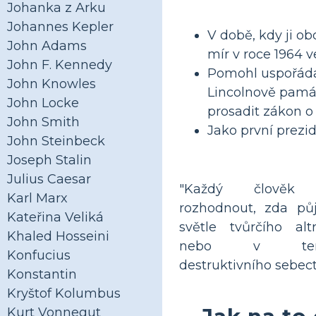
Johanka z Arku
Johannes Kepler
V době, kdy ji o
John Adams
mír v roce 1964 v
John F. Kennedy
Pomohl uspořádat
John Knowles
Lincolnově pamá
John Locke
prosadit zákon o
John Smith
Jako první prezid
John Steinbeck
Joseph Stalin
Julius Caesar
"Každý člověk
Karl Marx
rozhodnout, zda pů
Kateřina Veliká
světle tvůrčího alt
Khaled Hosseini
nebo v tem
Konfucius
destruktivního sebectv
Konstantin
Kryštof Kolumbus
Jak na to
Kurt Vonnegut