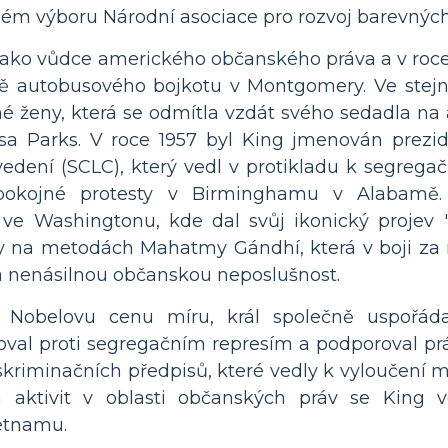
ém výboru Národní asociace pro rozvoj barevných 
jako vůdce amerického občanského práva a v roce
ě autobusového bojkotu v Montgomery. Ve stej
né ženy, která se odmítla vzdát svého sedadla na
a Parks. V roce 1957 byl King jmenován prezi
edení (SCLC), který vedl v protikladu k segregačn
 pokojné protesty v Birminghamu v Alabamě.
 ve Washingtonu, kde dal svůj ikonický projev
 na metodách Mahatmy Gándhí, která v boji za n
a nenásilnou občanskou neposlušnost.
l Nobelovu cenu míru, král společně uspořá
oval proti segregačním represím a podporoval pr
skriminačních předpisů, které vedly k vyloučení m
h aktivit v oblasti občanských práv se King ve
etnamu.