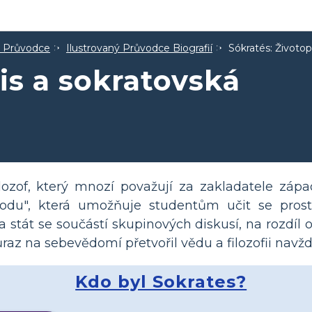
ý Průvodce
Ilustrovaný Průvodce Biografií
Sókratés: Životo
is a sokratovská
lozof, který mnozí považují za zakladatele západ
etodu", která umožňuje studentům učit se prost
a stát se součástí skupinových diskusí, na rozdíl
ůraz na sebevědomí přetvořil vědu a filozofii navžd
Kdo byl Sokrates?