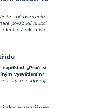
čněte představením
které povzbudí hlubší
adení otázek místo
třídu
 například „Proč si
jiným vysvětlením?“
é názory a podporují
otázky navzájem