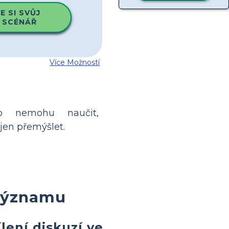
 SI SVŮJ
 SCÉNÁŘ
Více Možností
ho nemohu naučit,
en přemýšlet.
 významu
lení diskuzí ve