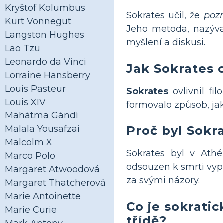
Kryštof Kolumbus
Sokrates učil, že
pozn
Kurt Vonnegut
Jeho metoda, nazý
Langston Hughes
myšlení a diskusi.
Lao Tzu
Leonardo da Vinci
Jak Sokrates o
Lorraine Hansberry
Louis Pasteur
Sokrates
ovlivnil fi
Louis XIV
formovalo způsob, jak
Mahátma Gándí
Proč byl Sokr
Malala Yousafzai
Malcolm X
Sokrates byl v Ath
Marco Polo
odsouzen k smrti vypi
Margaret Atwoodová
za svými názory.
Margaret Thatcherová
Marie Antoinette
Co je sokrati
Marie Curie
třídě?