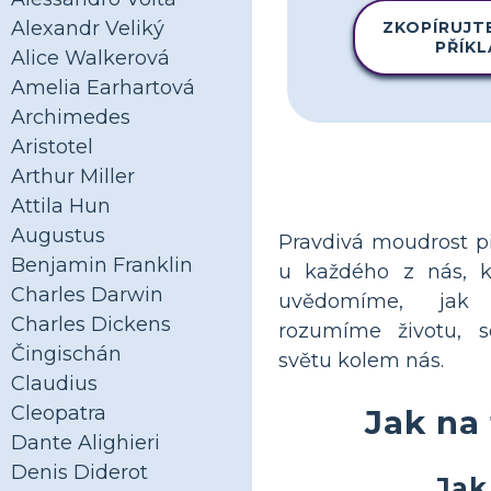
Alexandr Veliký
ZKOPÍRUJT
PŘÍK
Alice Walkerová
Amelia Earhartová
Archimedes
Aristotel
Arthur Miller
Attila Hun
Augustus
Pravdivá moudrost p
Benjamin Franklin
u každého z nás, k
Charles Darwin
uvědomíme, jak
Charles Dickens
rozumíme životu, 
Čingischán
světu kolem nás.
Claudius
Cleopatra
Jak na
Dante Alighieri
Denis Diderot
Jak