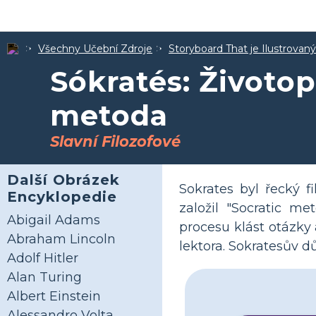
Všechny Učební Zdroje
Storyboard That je Ilustrovan
Sókratés: Životop
metoda
Slavní Filozofové
Další Obrázek
Sokrates byl řecký fi
Encyklopedie
založil "Socratic m
Abigail Adams
procesu klást otázky 
Abraham Lincoln
lektora. Sokratesův d
Adolf Hitler
Alan Turing
Albert Einstein
Alessandro Volta