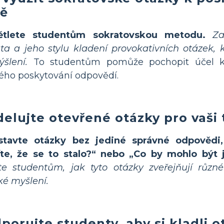
dě
ětlete studentům sokratovskou metodu.
Za
ta a jeho stylu kladení provokativních otázek, 
šlení.
To studentům pomůže pochopit účel kl
ho poskytování odpovědí.
elujte otevřené otázky pro vaši 
stavte otázky bez jediné správné odpovědi,
íte, že se to stalo?“ nebo „Co by mohlo být 
te studentům, jak tyto otázky zveřejňují různ
cké myšlení.
porujte studenty, aby si kladli 