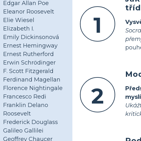
Edgar Allan Poe
tří
Eleanor Roosevelt
1
Elie Wiesel
Vysv
Elizabeth I.
Socra
Emily Dickinsonová
přemý
Ernest Hemingway
pouhé
Ernest Rutherford
Erwin Schrödinger
F. Scott Fitzgerald
Mod
Ferdinand Magellan
2
Florence Nightingale
Před
Francesco Redi
mysl
Franklin Delano
Ukáž
Roosevelt
kriti
Frederick Douglass
Galileo Gallilei
Geoffrey Chaucer
Pod