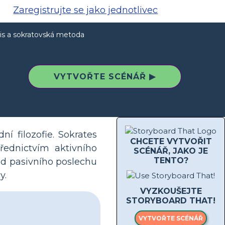
Zaregistrujte se jako jednotlivec
pis a sokratovská metoda
VYTVOŘTE SCÉNÁŘ ▶
ní filozofie. Sokrates
CHCETE VYTVOŘIT
řednictvím aktivního
SCÉNÁŘ, JAKO JE
TENTO?
 od pasivního poslechu
y.
VYZKOUŠEJTE
STORYBOARD THAT!
VYTVOŘTE SCÉNÁŘ