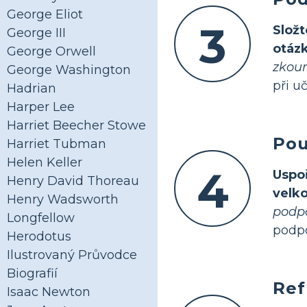
George Eliot
3
Složt
George III
otáz
George Orwell
zkou
George Washington
při uč
Hadrian
Harper Lee
Harriet Beecher Stowe
Pou
Harriet Tubman
Helen Keller
4
Uspo
Henry David Thoreau
velk
Henry Wadsworth
podpo
Longfellow
podpo
Herodotus
Ilustrovaný Průvodce
Biografií
Ref
Isaac Newton