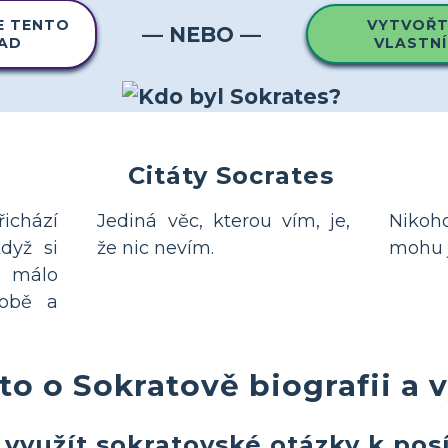
E TENTO
VYTVOŘTE
— NEBO —
LAD
VLASTNÍ
Citáty Socrates
řichází
Jediná věc, kterou vím, je,
Niko
dyž si
že nic nevím.
mohu j
 málo
sobě a
 to o Sokratově biografii a
 využít sokratovské otázky k posí