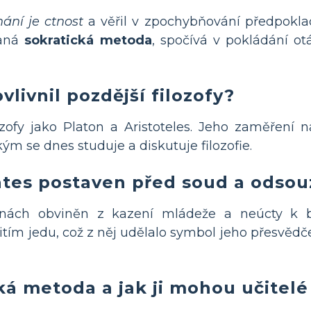
ání je ctnost
a věřil v zpochybňování předpokla
vaná
sokratická metoda
, spočívá v pokládání ot
vlivnil pozdější filozofy?
lozofy jako Platon a Aristoteles. Jeho zaměření
ým se dnes studuje a diskutuje filozofie.
ates postaven před soud a odsou
énách obviněn z kazení mládeže a neúcty k 
tím jedu, což z něj udělalo symbol jeho přesvědče
cká metoda a jak ji mohou učitelé