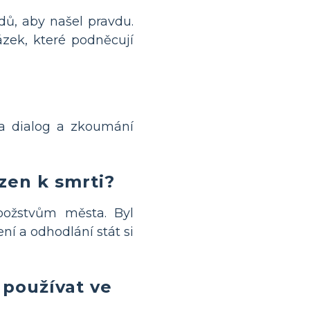
dů, aby našel pravdu.
ázek, které podněcují
 na dialog a zkoumání
zen k smrti?
božstvům města. Byl
ní a odhodlání stát si
 používat ve