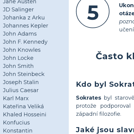
Jane Austen
5
Ukon
JD Salinger
otáze
Johanka z Arku
pozna
Johannes Kepler
učení
John Adams
John F. Kennedy
John Knowles
Často k
John Locke
John Smith
John Steinbeck
Joseph Stalin
Kdo byl Sokrat
Julius Caesar
Sokrates
byl starově
Karl Marx
protože podporoval 
Kateřina Veliká
západní filozofie.
Khaled Hosseini
Konfucius
Jaké jsou sla
Konstantin