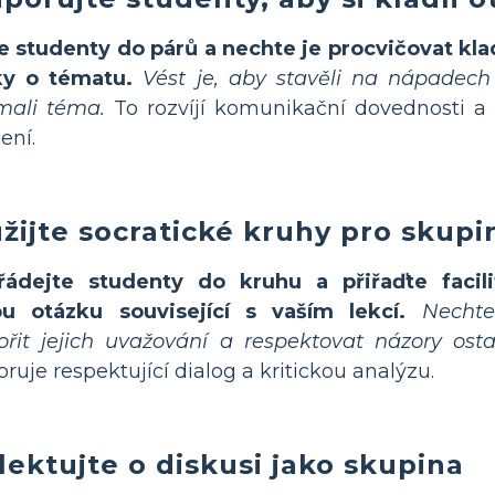
e studenty do párů a nechte je procvičovat kla
ky o tématu.
Vést je, aby stavěli na nápadech
mali téma.
To rozvíjí komunikační dovednosti a 
ení.
žijte socratické kruhy pro skupi
řádejte studenty do kruhu a přiřaďte facilit
ou otázku související s vaším lekcí.
Nechte
řit jejich uvažování a respektovat názory osta
ruje respektující dialog a kritickou analýzu.
lektujte o diskusi jako skupina