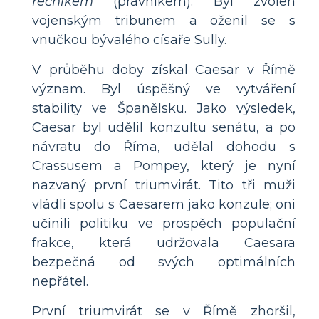
řečníkem
(právníkem). Byl zvolen
vojenským tribunem a oženil se s
vnučkou bývalého císaře Sully.
V průběhu doby získal Caesar v Římě
význam. Byl úspěšný ve vytváření
stability ve Španělsku. Jako výsledek,
Caesar byl udělil konzultu senátu, a po
návratu do Říma, udělal dohodu s
Crassusem a Pompey, který je nyní
nazvaný první triumvirát. Tito tři muži
vládli spolu s Caesarem jako konzule; oni
učinili politiku ve prospěch populační
frakce, která udržovala Caesara
bezpečná od svých optimálních
nepřátel.
První triumvirát se v Římě zhoršil,