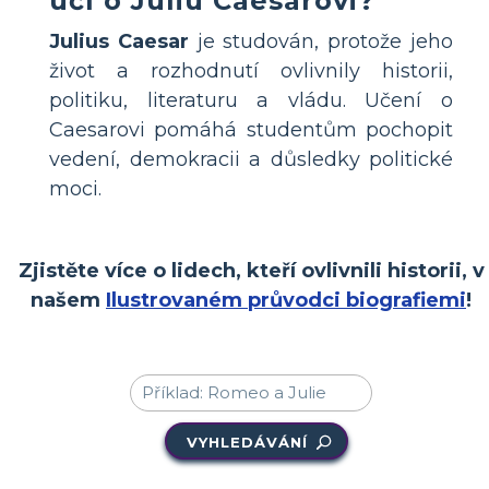
učí o Juliu Caesarovi?
Julius Caesar
je studován, protože jeho
život a rozhodnutí ovlivnily historii,
politiku, literaturu a vládu. Učení o
Caesarovi pomáhá studentům pochopit
vedení, demokracii a důsledky politické
moci.
Zjistěte více o lidech, kteří ovlivnili historii, v
našem
Ilustrovaném průvodci biografiemi
!
VYHLEDÁVÁNÍ