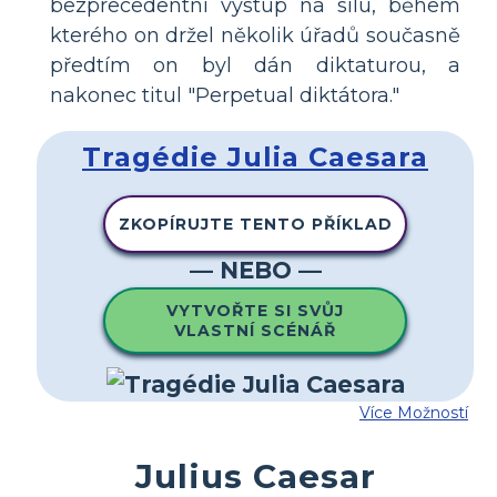
bezprecedentní výstup na sílu, během
kterého on držel několik úřadů současně
předtím on byl dán diktaturou, a
nakonec titul "Perpetual diktátora."
Tragédie Julia Caesara
ZKOPÍRUJTE TENTO PŘÍKLAD
— NEBO —
VYTVOŘTE SI SVŮJ
VLASTNÍ SCÉNÁŘ
Více Možností
Julius Caesar