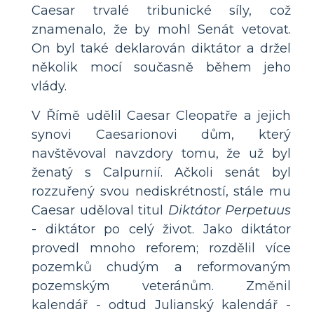
Caesar trvalé tribunické síly, což
znamenalo, že by mohl Senát vetovat.
On byl také deklarován diktátor a držel
několik mocí současně během jeho
vlády.
V Římě udělil Caesar Cleopatře a jejich
synovi Caesarionovi dům, který
navštěvoval navzdory tomu, že už byl
ženatý s Calpurnií. Ačkoli senát byl
rozzuřený svou nediskrétností, stále mu
Caesar uděloval titul
Diktátor Perpetuus
- diktátor po celý život. Jako diktátor
provedl mnoho reforem; rozdělil více
pozemků chudým a reformovaným
pozemským veteránům. Změnil
kalendář - odtud Julianský kalendář -