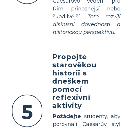
Caesarovo vedení pro
Řím přínosnější nebo
škodlivější.
Toto rozvíjí
diskusní dovednosti a
historickou perspektivu.
Propojte
starověkou
historii s
dneškem
pomocí
reflexivní
5
aktivity
Požádejte
studenty, aby
porovnali Caesarův styl