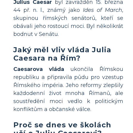
Julius Caesar
byl zavražděn 15. března
44 př. n. l., známý jako
Ides of March
,
skupinou římských senátorů, kteří se
obávali jeho rostoucí moci. Byl několikrát
bodnut v Senátu.
Jaký měl vliv vláda Julia
Caesara na Řím?
Caesarova vláda
ukončila Římskou
republiku a připravila půdu pro vzestup
Římského impéria. Jeho reformy zlepšily
každodenní život mnoha Římanů, ale
soustředění moci vedlo k politickým
konfliktům a občanské válce.
Proč se dnes ve školách