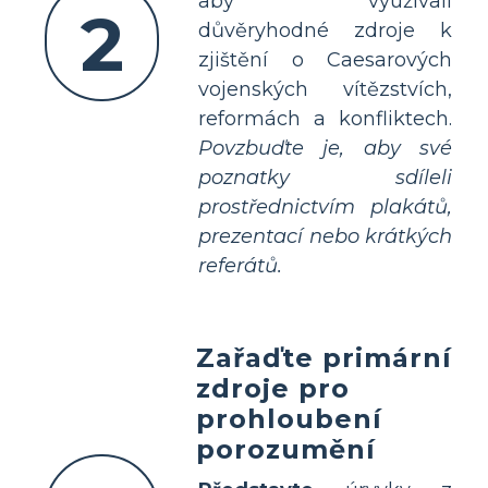
aby využívali
2
důvěryhodné zdroje k
zjištění o Caesarových
vojenských vítězstvích,
reformách a konfliktech.
Povzbuďte je, aby své
poznatky sdíleli
prostřednictvím plakátů,
prezentací nebo krátkých
referátů.
Zařaďte primární
zdroje pro
prohloubení
porozumění