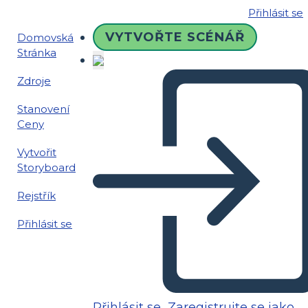
Přihlásit se
VYTVOŘTE SCÉNÁŘ
Domovská
Stránka
Zdroje
Stanovení
Ceny
Vytvořit
Storyboard
Rejstřík
Přihlásit se
Přihlásit se
Zaregistrujte se jako