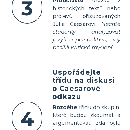
3
Představte
úryvky z
historických textů nebo
projevů přisuzovaných
Julia Caesarovi.
Nechte
studenty analyzovat
jazyk a perspektivu, aby
posílili kritické myšlení.
Uspořádejte
třídu na diskusi
o Caesarově
odkazu
Rozdělte
třídu do skupin,
4
které budou zkoumat a
argumentovat, zda bylo