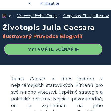
Přihlásit se
Všechny Učební Zdroje
Storyboard That je Ilustro
Životopis Julia Caesara
Ilustrovaný Průvodce Biografií
VYTVOŘTE SCÉNÁŘ ▶
Julius Caesar je dnes jedním z
nejznámějších starověkých Římanů pro
své mnoho vítězství, úspěšné strategie a
politické reformy. Nejvíce pozoruhodně,
on je vzpomínán na jeho