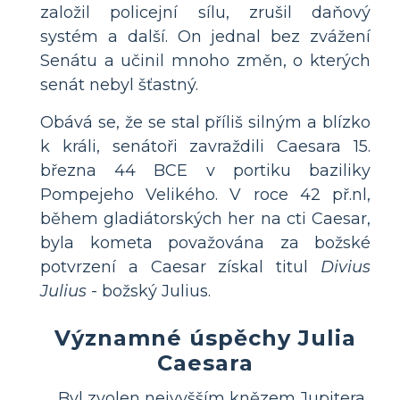
založil policejní sílu, zrušil daňový
systém a další. On jednal bez zvážení
Senátu a učinil mnoho změn, o kterých
senát nebyl šťastný.
Obává se, že se stal příliš silným a blízko
k králi, senátoři zavraždili Caesara 15.
března 44 BCE v portiku baziliky
Pompejeho Velikého. V roce 42 př.nl,
během gladiátorských her na cti Caesar,
byla kometa považována za božské
potvrzení a Caesar získal titul
Divius
Julius
- božský Julius.
Významné úspěchy Julia
Caesara
Byl zvolen nejvyšším knězem Jupitera,