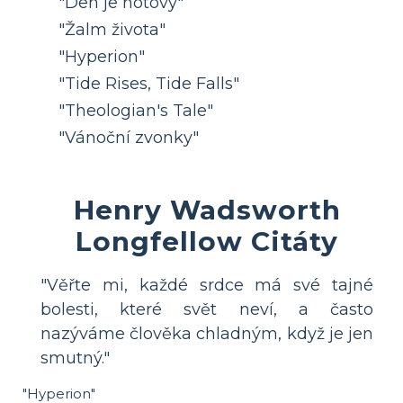
"Den je hotový"
"Žalm života"
"Hyperion"
"Tide Rises, Tide Falls"
"Theologian's Tale"
"Vánoční zvonky"
Henry Wadsworth
Longfellow Citáty
"Věřte mi, každé srdce má své tajné
bolesti, které svět neví, a často
nazýváme člověka chladným, když je jen
smutný."
"Hyperion"