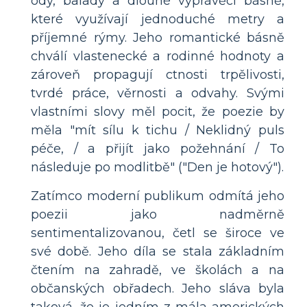
ódy, balady a dlouhé vyprávěcí básně,
které využívají jednoduché metry a
příjemné rýmy. Jeho romantické básně
chválí vlastenecké a rodinné hodnoty a
zároveň propagují ctnosti trpělivosti,
tvrdé práce, věrnosti a odvahy. Svými
vlastními slovy měl pocit, že poezie by
měla "mít sílu k tichu / Neklidný puls
péče, / a přijít jako požehnání / To
následuje po modlitbě" ("Den je hotový").
Zatímco moderní publikum odmítá jeho
poezii jako nadměrně
sentimentalizovanou, četl se široce ve
své době. Jeho díla se stala základním
čtením na zahradě, ve školách a na
občanských obřadech. Jeho sláva byla