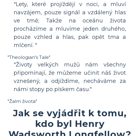
"Lety, které projíždějí v noci, a mluví
navzájem, pouze signál a vzdálený hlas
ve tmě; Takže na oceánu života
procházíme a mluvíme jeden druhého,
pouze vzhled a hlas, pak opět tma a
mlčení. "
"Theologian's Tale"
"Životy velkých mužů nám všechny
připomínají, že můžeme učinit náš život
vznešený, a odjíždíme, necháváme za
námi stopy po pískem času."
"Žalm života"
Jak se vyjádřit k tomu,
kdo byl Henry
Wadsworth Longfellow?