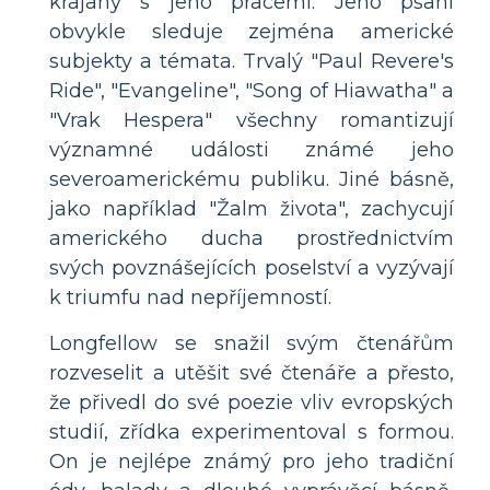
krajany s jeho pracemi. Jeho psaní
obvykle sleduje zejména americké
subjekty a témata. Trvalý "Paul Revere's
Ride", "Evangeline", "Song of Hiawatha" a
"Vrak Hespera" všechny romantizují
významné události známé jeho
severoamerickému publiku. Jiné básně,
jako například "Žalm života", zachycují
amerického ducha prostřednictvím
svých povznášejících poselství a vyzývají
k triumfu nad nepříjemností.
Longfellow se snažil svým čtenářům
rozveselit a utěšit své čtenáře a přesto,
že přivedl do své poezie vliv evropských
studií, zřídka experimentoval s formou.
On je nejlépe známý pro jeho tradiční