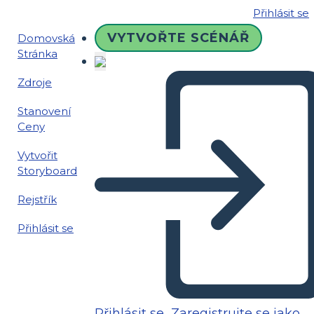
Přihlásit se
VYTVOŘTE SCÉNÁŘ
Domovská
Stránka
Zdroje
Stanovení
Ceny
Vytvořit
Storyboard
Rejstřík
Přihlásit se
Přihlásit se
Zaregistrujte se jako