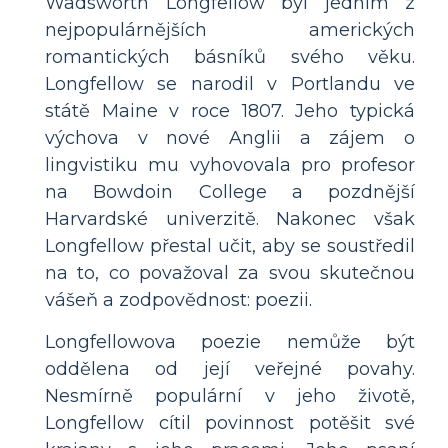
Wadsworth Longfellow byl jedním z
nejpopulárnějších amerických
romantických básníků svého věku.
Longfellow se narodil v Portlandu ve
státě Maine v roce 1807. Jeho typická
výchova v nové Anglii a zájem o
lingvistiku mu vyhovovala pro profesor
na Bowdoin College a pozdnější
Harvardské univerzitě. Nakonec však
Longfellow přestal učit, aby se soustředil
na to, co považoval za svou skutečnou
vášeň a zodpovědnost: poezii.
Longfellowova poezie nemůže být
oddělena od její veřejné povahy.
Nesmírně populární v jeho životě,
Longfellow cítil povinnost potěšit své