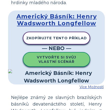
hrdinky mladého národa.
Americký Básník: Henry
Wadsworth Longfellow
ZKOPÍRUJTE TENTO PŘÍKLAD
— NEBO —
VYTVOŘTE SI SVŮJ
VLASTNÍ SCÉNÁŘ
Více Možností
Nejlépe známý ze slavných brazilských
básníků devatenáctého století, Henry