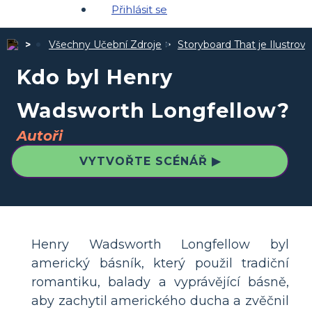
Přihlásit se
Všechny Učební Zdroje
Storyboard That je Ilustro
Kdo byl Henry
Wadsworth Longfellow?
Autoři
VYTVOŘTE SCÉNÁŘ ▶
Henry Wadsworth Longfellow byl
americký básník, který použil tradiční
romantiku, balady a vyprávějící básně,
aby zachytil amerického ducha a zvěčnil