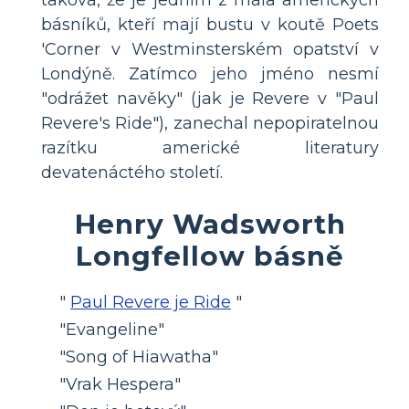
taková, že je jedním z mála amerických
básníků, kteří mají bustu v koutě Poets
'Corner v Westminsterském opatství v
Londýně. Zatímco jeho jméno nesmí
"odrážet navěky" (jak je Revere v "Paul
Revere's Ride"), zanechal nepopiratelnou
razítku americké literatury
devatenáctého století.
Henry Wadsworth
Longfellow básně
"
Paul Revere je Ride
"
"Evangeline"
"Song of Hiawatha"
"Vrak Hespera"