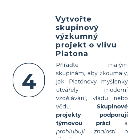
Vytvořte
skupinový
výzkumný
projekt o vlivu
Platona
Přiřaďte malým
4
skupinám, aby zkoumaly,
jak Platónovy myšlenky
utvářely moderní
vzdělávání, vládu nebo
vědu.
Skupinové
projekty podporují
týmovou práci
a
prohlubují znalosti o