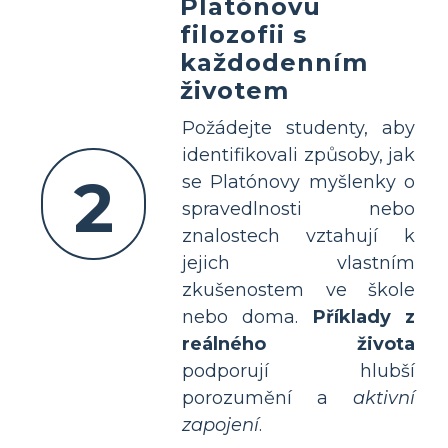
Platónovu
filozofii s
každodenním
životem
Požádejte studenty, aby
identifikovali způsoby, jak
2
se Platónovy myšlenky o
spravedlnosti nebo
znalostech vztahují k
jejich vlastním
zkušenostem ve škole
nebo doma.
Příklady z
reálného života
podporují hlubší
porozumění a
aktivní
zapojení
.