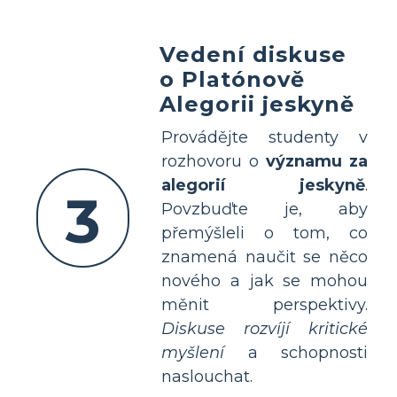
Vedení diskuse
o Platónově
Alegorii jeskyně
Provádějte studenty v
rozhovoru o
významu za
alegorií jeskyně
.
3
Povzbuďte je, aby
přemýšleli o tom, co
znamená naučit se něco
nového a jak se mohou
měnit perspektivy.
Diskuse rozvíjí kritické
myšlení
a schopnosti
naslouchat.