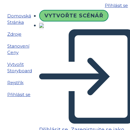
Přihlásit se
VYTVOŘTE SCÉNÁŘ
Domovská
Stránka
Zdroje
Stanovení
Ceny
Vytvořit
Storyboard
Rejstřík
Přihlásit se
Přihlásit se
Zaregistrujte se jako