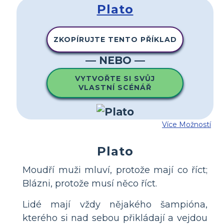
Plato
ZKOPÍRUJTE TENTO PŘÍKLAD
— NEBO —
VYTVOŘTE SI SVŮJ
VLASTNÍ SCÉNÁŘ
Více Možností
Plato
Moudří muži mluví, protože mají co říct;
Blázni, protože musí něco říct.
Lidé mají vždy nějakého šampióna,
kterého si nad sebou přikládají a vejdou