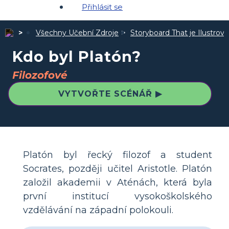
Přihlásit se
Všechny Učební Zdroje
Storyboard That je Ilustro
Kdo byl Platón?
Filozofové
VYTVOŘTE SCÉNÁŘ ▶
Platón byl řecký filozof a student
Socrates, později učitel Aristotle. Platón
založil akademii v Aténách, která byla
první institucí vysokoškolského
vzdělávání na západní polokouli.