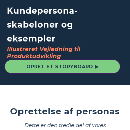
Kundepersona-
skabeloner og
eksempler
Illustreret Vejledning til
Produktudvikling
OPRET ET STORYBOARD ▶
Oprettelse af personas
Dette er den tredje del af vores