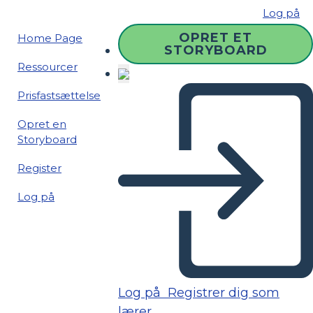
Log på
OPRET ET
Home Page
STORYBOARD
Ressourcer
Prisfastsættelse
Opret en
Storyboard
Register
Log på
Log på
Registrer dig som
lærer