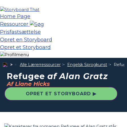
Home Page
Ressourcer
Prisfastsættelse
Opret en Storyboard
Opret et Storyboard
Alle Lærerressourcer
Engelsk Sprogkunst
Refu
Refugee
af Alan Gratz
Af Liane Hicks
OPRET ET STORYBOARD ▶