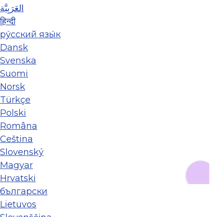
العَرَبِيَّة
हिन्दी
ру́сский язы́к
Dansk
Svenska
Suomi
Norsk
Türkçe
Polski
Româna
Ceština
Slovenský
Magyar
Hrvatski
български
Lietuvos