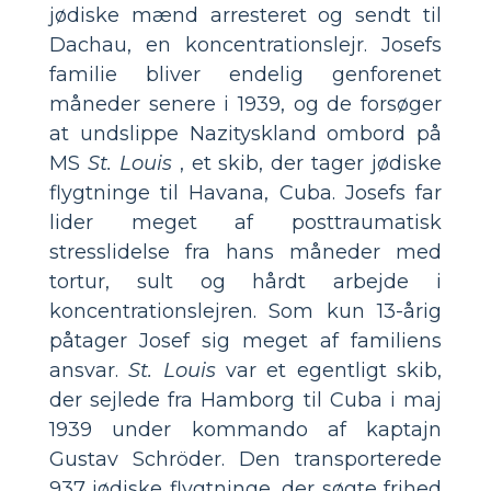
jødiske mænd arresteret og sendt til
Dachau, en koncentrationslejr. Josefs
familie bliver endelig genforenet
måneder senere i 1939, og de forsøger
at undslippe Nazityskland ombord på
MS
St. Louis
, et skib, der tager jødiske
flygtninge til Havana, Cuba. Josefs far
lider meget af posttraumatisk
stresslidelse fra hans måneder med
tortur, sult og hårdt arbejde i
koncentrationslejren. Som kun 13-årig
påtager Josef sig meget af familiens
ansvar.
St. Louis
var et egentligt skib,
der sejlede fra Hamborg til Cuba i maj
1939 under kommando af kaptajn
Gustav Schröder. Den transporterede
937 jødiske flygtninge, der søgte frihed