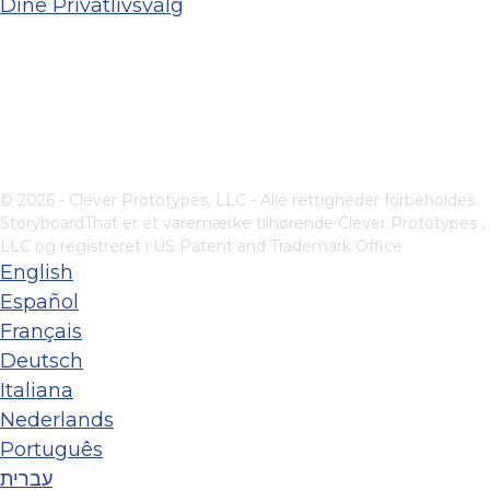
Dine Privatlivsvalg
© 2026 - Clever Prototypes, LLC - Alle rettigheder forbeholdes.
StoryboardThat er et varemærke tilhørende
Clever Prototypes ,
LLC
og registreret i US Patent and Trademark Office
English
Español
Français
Deutsch
Italiana
Nederlands
Português
עברית