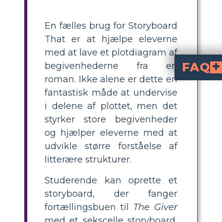
En fælles brug for Storyboard
That er at hjælpe eleverne
med at lave et plotdiagram af
FAQ
begivenhederne fra en
roman. Ikke alene er dette en
Den fortællende bue er strømmen af ​​plotlinjen i en histor
Hvordan kan en elev skildre den narrative bue?
Ved hjælp af et plotdiagram eller storyboard kan eleverne udforske udstillingen og den stigende handling op ad bj
Hvad er det vigtigste element 
Selvom alle elementerne i den 
fantastisk måde at undervise
i delene af plottet, men det
styrker store begivenheder
og hjælper eleverne med at
udvikle større forståelse af
litterære strukturer.
Studerende kan oprette et
storyboard, der fanger
fortællingsbuen til
The Giver
med et sekscelle storyboard,