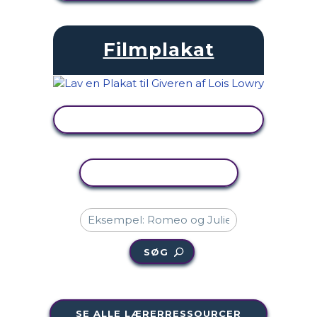
Filmplakat
SE AKTIVITET
KOPIER AKTIVITET
SØG
SE ALLE LÆRERRESSOURCER