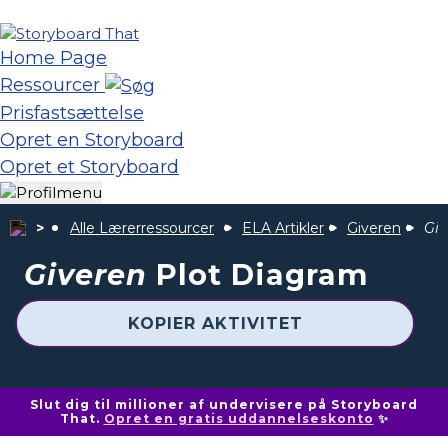
Home Page
Ressourcer
Prisfastsættelse
Opret en Storyboard
Opret et Storyboard
Alle Lærerressourcer
ELA Artikler
Giveren
Giv
Giveren
Plot Diagram
KOPIER AKTIVITET
Slut dig til millioner af undervisere på Storyboard
That.
Opret en gratis uddannelseskonto
✨