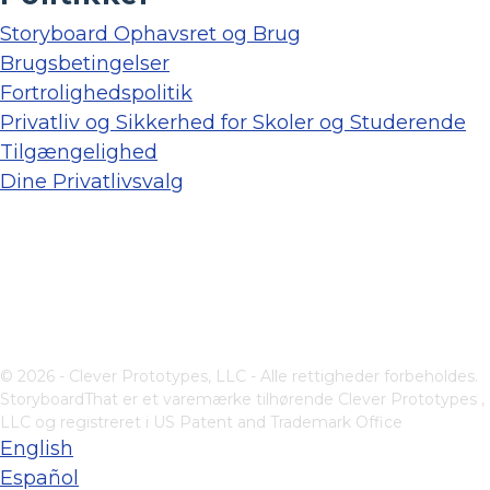
Storyboard Ophavsret og Brug
Brugsbetingelser
Fortrolighedspolitik
Privatliv og Sikkerhed for Skoler og Studerende
Tilgængelighed
Dine Privatlivsvalg
© 2026 - Clever Prototypes, LLC - Alle rettigheder forbeholdes.
StoryboardThat er et varemærke tilhørende
Clever Prototypes ,
LLC
og registreret i US Patent and Trademark Office
English
Español