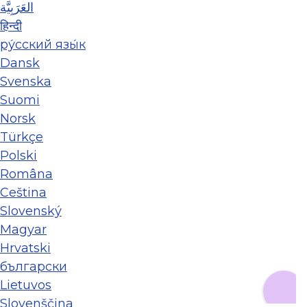
العَرَبِيَّة
हिन्दी
ру́сский язы́к
Dansk
Svenska
Suomi
Norsk
Türkçe
Polski
Româna
Ceština
Slovenský
Magyar
Hrvatski
български
Lietuvos
Slovenščina