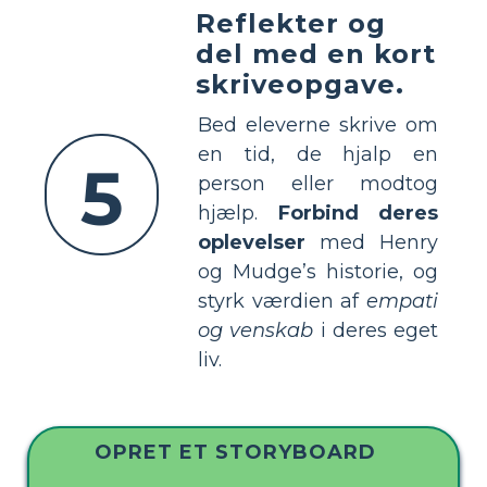
Reflekter og
del med en kort
skriveopgave.
Bed eleverne skrive om
en tid, de hjalp en
5
person eller modtog
hjælp.
Forbind deres
oplevelser
med Henry
og Mudge’s historie, og
styrk værdien af
empati
og venskab
i deres eget
liv.
OPRET ET STORYBOARD