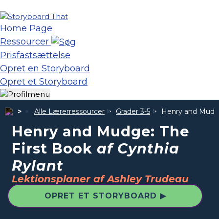
Home Page
Ressourcer
Prisfastsættelse
Opret en Storyboard
Opret et Storyboard
Alle Lærerressourcer
Grader 3-5
Henry and Mudge
Henry and Mudge: The
First Book
af Cynthia
Rylant
Lektionsplaner af Ashley Trudeau
OPRET ET STORYBOARD ▶